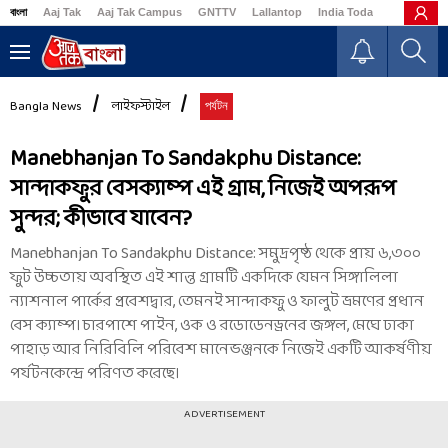
বাংলা
Aaj Tak
Aaj Tak Campus
GNTTV
Lallantop
India Today
Business
Bangla News
লাইফস্টাইল
পর্যটন
Manebhanjan To Sandakphu Distance:
সান্দাকফুর বেসক্যাম্প এই গ্রাম, নিজেই অপরূপ
সুন্দর; কীভাবে যাবেন?
Manebhanjan To Sandakphu Distance: সমুদ্রপৃষ্ঠ থেকে প্রায় ৬,৩০০
ফুট উচ্চতায় অবস্থিত এই শান্ত গ্রামটি একদিকে যেমন সিঙ্গালিলা
ন্যাশনাল পার্কের প্রবেশদ্বার, তেমনই সান্দাকফু ও ফালুট ভ্রমণের প্রধান
বেস ক্যাম্প। চারপাশে পাইন, ওক ও রডোডেনড্রনের জঙ্গল, মেঘে ঢাকা
পাহাড় আর নিরিবিলি পরিবেশ মানেভঞ্জনকে নিজেই একটি আকর্ষণীয়
পর্যটনকেন্দ্রে পরিণত করেছে।
ADVERTISEMENT