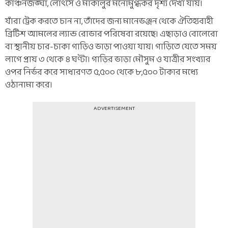
কাঞ্চনজঙ্ঘা, লোৎসে ও মাকালুর মনোমুগ্ধকর দৃশ্য দেখা যায়।
যাঁরা ট্রেক করতে চান না, তাঁদের জন্য মানেভঞ্জন থেকে ঐতিহ্যবাহী
ব্রিটিশ আমলের ল্যান্ড রোভার পরিষেবা রয়েছে। এছাড়াও বোলেরো
বা স্থানীয় চার-চাকা গাড়িও ভাড়া পাওয়া যায়। গাড়িতে যেতে সময়
লাগে প্রায় ৩ থেকে ৪ ঘণ্টা। গাড়ির ভাড়া মৌসুম ও যাত্রীর সংখ্যার
ওপর নির্ভর করে সাধারণত ৫,৫০০ থেকে ৮,৫০০ টাকার মধ্যে
ওঠানামা করে।
ADVERTISEMENT