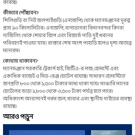
করেছে।
কীভাবে পৌঁছবেন?
শিলিগুড়ি বা নিউ জলপাইগুড়ি (এনজেপি) থেকে মানেভঞ্জনের দূরত্ব
প্রায় ৯০ কিলোমিটার। এনজেপি, বাগডোগরা বিমানবন্দর কিংবা
দার্জিলিং থেকে শেয়ার জিপ এবং রিজার্ভ গাড়ি দুই ধরনের
পরিবহণই পাওয়া যায়। রাস্তার শেষ অংশ পাহাড়ি হলেও দৃশ্য অত্যন্ত
মনোরম।
কোথায় থাকবেন?
মানেভঞ্জনে সরকারি ট্রেকার্স হাট, জিটিএ-র লজ, হোমস্টে এবং
একাধিক বাজেট ও মিড-রেঞ্জ হোটেল রয়েছে। সাধারণ হোমস্টেতে
জনপ্রতি ৮০০ থেকে ১,৫০০ টাকার মধ্যে থাকা যায়। মাঝারি মানের
হোটেলের ভাড়া ১,৮০০ থেকে ৩,৫০০ টাকা পর্যন্ত হতে পারে।
অধিকাংশ আবাসনেই গরম জল, খাবার এবং স্থানীয় গাইডের ব্যবস্থা
রয়েছে।
আরও পড়ুন