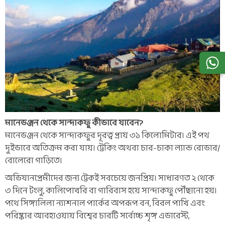
মানেভঞ্জন থেকে সান্দাকফু কীভাবে যাবেন?
মানেভঞ্জন থেকে সান্দাকফুর দূরত্ব প্রায় ৩১ কিলোমিটার। এই পথ
দুইভাবে অতিক্রম করা যায়। ট্রেকিং অথবা চার-চাকা ল্যান্ড রোভার/
বোলেরো গাড়িতে।
অভিযানপ্রেমীদের জন্য ট্রেকই সবচেয়ে জনপ্রিয়। সাধারণত ২ থেকে
৩ দিনে টংলু, কালিপোখরি বা গারিবাস হয়ে সান্দাকফু পৌঁছানো হয়।
পথে সিঙ্গালিলা ন্যাশনাল পার্কের অপরূপ বন, বিরল পাখি এবং
পরিষ্কার আবহাওয়ায় বিশ্বের চারটি সর্বোচ্চ শৃঙ্গ এভারেস্ট,