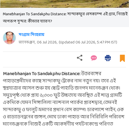
Manebhanjan To Sandakphu Distance: সান্দাকফুর বেসক্যাম্প এই গ্রাম, নিজেই
অপরূপ সুন্দর: কীভাবে যাবেন?
সংগ্রাম সিংহরায়
মানেভঞ্জন,
06 Jul 2026
,
(Updated
06 Jul 2026, 5:47 PM
IST)
Manebhanjan To Sandakphu Distance:
উত্তরবঙ্গের
পাহাড়প্রেমীদের কাছে সান্দাকফু ট্রেকের নাম নতুন নয়। তবে এই
স্বপ্নযাত্রার আসল শুরু হয় ছোট্ট পাহাড়ি জনপদ মানেভঞ্জন থেকে।
সমুদ্রপৃষ্ঠ থেকে প্রায় ৬,৩০০ ফুট উচ্চতায় অবস্থিত এই শান্ত গ্রামটি
একদিকে যেমন সিঙ্গালিলা ন্যাশনাল পার্কের প্রবেশদ্বার, তেমনই
সান্দাকফু ও ফালুট ভ্রমণের প্রধান বেস ক্যাম্প। চারপাশে পাইন, ওক
ও রডোডেনড্রনের জঙ্গল, মেঘে ঢাকা পাহাড় আর নিরিবিলি পরিবেশ
মানেভঞ্জনকে নিজেই একটি আকর্ষণীয় পর্যটনকেন্দ্রে পরিণত