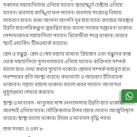
সকলের সহযোগিতায় এগিয়ে যাবেন। স্বতঃস্ফূর্ত চেষ্টায় এগিয়ে
যাবেন। ব্যবসায় কাঙ্খিত ফল পাবেন। ব্যবসায় সংক্রান্ত বিষয়ে
লাভবান হবেন। বাধা আপনা আপনি দূর হয়ে যাবে। কাজের অবস্থার
উন্নতি হবে।পরিকল্পনা ত্বরান্বিত হবে। ভালো লাভের সম্ভাবনা থাকবে।
পেশাদারদের সহযোগিতা পাবেন। বিরোধীরা শান্ত থাকবে। বাড়বে
স্মার্ট ওয়ার্কিং। টিমওয়ার্ক বাড়াবে।
প্রেম ও বন্ধুত্ব- প্রেম ও স্নেহ বজায় রাখবে। প্রিয়জন এবং বন্ধুদের কাছ
থেকে সহযোগিতা সুসংগতভাবে এগিয়ে যাবেন। ব্যক্তিগত সম্পর্ক
ভালো হবে। দেখা করার সুযোগ থাকবে। প্রেমের সম্পর্ক মজবুত হবে।
পরস্পরের প্রতি আস্থা বাড়বে। কথাবার্তা ও আচরণে ইতিবাচক
থাকবেন। নম্রতা বজায় থাকবে। ভালো খবর পাবেন। আনন্দের
মুহূর্তগুলো শেয়ার করবেন।
স্বাস্থ্য ও মনোবল- মানুষের সঙ্গে মেলামেশায় উন্নতি হতে থাকবে।
অবশ্যই এগিয়ে যাবে। যৌক্তিকতার উপর জোর দেবেন। আত্মবিশ্বাস
বাড়বে। স্বাস্থ্য ভালো থাকবে। উদ্যম ও মনোবল বৃদ্ধি পাবে।
শুভ সংখ্যা: ৫ এবং ৮