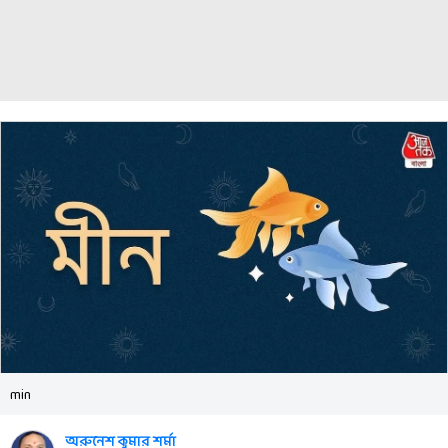
min
অরুনেশ কুমার শর্মা