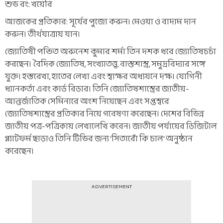
শুভ রং: খয়েরি
আজকের প্রতিকার: সূর্যের পুজো করুন। মেওয়া ও বাদাম দান
করুন। তীর্থযাত্রায় যান।
জ্যোতিষী পন্ডিত অরুনেশ কুমার শর্মা তিন দশক ধরে জ্যোতিষচর্চা
করছেন। বৈদিক জ্যোতিষ, সংখ্যাতত্ত্ব, বাস্তুশাস্ত্র, সমুদ্রবিদ্যার সঙ্গে
যুক্ত। হস্তরেখা, হাতের লেখা এবং স্বাক্ষর অধ্যয়নে দক্ষ। যোগিনী
ধ্যানকর্তা এবং কার্ড রিডার। তিনি জ্যোতিষশাস্ত্রের জাতীয়-
আন্তর্জাতিক সেমিনারে অংশ নিয়েছেন এবং সপ্তস্বরে
জ্যোতিষশাস্ত্রের প্রতিকার নিয়ে গবেষণা করেছেন। দেশের বিভিন্ন
জাতীয় পত্র-পত্রিকায় লেখালেখি করেন। জাতীয় পর্যায়ের ডিজিটাল
প্ল্যাটফর্ম ছাড়াও তিনি টিভির জন্য 'সিতারোঁ কি চাল' অনুষ্ঠান
করেছেন।
ADVERTISEMENT