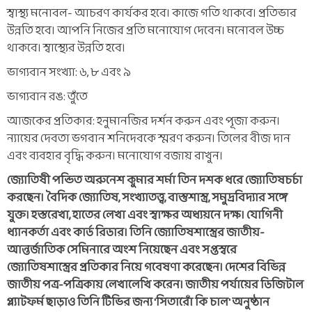
স্বাস্থ্য মনোবল- আচরণ কার্যকর হবে। কাজে গতি থাকবে। প্রতিভার
উন্নতি হবে। আপনি নিজের প্রতি মনোযোগ দেবেন। মনোবল উচ্চ
থাকবে। স্বাস্থ্যের উন্নতি হবে।
ভাগ্যবান সংখ্যা: ৬, ৮ এবং ৯
ভাগ্যবান রঙ: তুঁতে
আজকের প্রতিকার: হনুমানজির দর্শন করুন এবং পূজা করুন।
ন্যায়ের দেবতা ভগবান শনিদেবকে স্মরণ করুন। তিলের বীজ দান
এবং ব্যবহার বৃদ্ধি করুন। মনোযোগ বজায় রাখুন।
জ্যোতিষী পন্ডিত অরুনেশ কুমার শর্মা তিন দশক ধরে জ্যোতিষচর্চা
করছেন। বৈদিক জ্যোতিষ, সংখ্যাতত্ত্ব, বাস্তুশাস্ত্র, সমুদ্রবিদ্যার সঙ্গে
যুক্ত। হস্তরেখা, হাতের লেখা এবং স্বাক্ষর অধ্যয়নে দক্ষ। যোগিনী
ধ্যানকর্তা এবং কার্ড রিডার। তিনি জ্যোতিষশাস্ত্রের জাতীয়-
আন্তর্জাতিক সেমিনারে অংশ নিয়েছেন এবং সপ্তস্বরে
জ্যোতিষশাস্ত্রের প্রতিকার নিয়ে গবেষণা করেছেন। দেশের বিভিন্ন
জাতীয় পত্র-পত্রিকায় লেখালেখি করেন। জাতীয় পর্যায়ের ডিজিটাল
প্ল্যাটফর্ম ছাড়াও তিনি টিভির জন্য 'সিতারোঁ কি চাল' অনুষ্ঠান