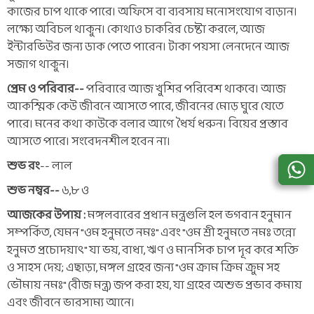
কাজের চাপ থাকে পারে। অফিসে বা ব্যবসায় মনোসংযোগ বাড়ান।
লক্ষ্যে অবিচল থাকুন। কোথাও চাকরির চেষ্টা করলে, আজ
ইন্টারভিউর জন্য ডাক পেতে পারেন। টাকা পয়সা লেনদেনে আজ
সজাগ থাকুন।
প্রেম ও পরিবার--
পরিবারে আজ খুশির পরিবেশ থাকবে। আজ
আকস্মিক কেউ জীবনে আসতে পারে, জীবনের মোড় ঘুরে যেতে
পারে। মনের কথা কাউকে বলার আগে ধৈর্য ধরুন। বিয়ের প্রস্তাব
আসতে পারে। সংবেদনশীল হবেন না।
শুভ রং
-- লাল
শুভ নম্বর--
৬,৮ ও
আজকের উপায় :
মঙ্গলবারের প্রধান মন্ত্রগুলি হল ভগবান হনুমান
সম্পর্কিত, যেমন "ওম হনুমতে নমঃ" এবং "ওম শ্রী হনুমতে নমঃ তন্নো
হনুমত প্রচোদয়াৎ" যা ভয়, বাধা, ঋণ ও মানসিক চাপ দূর করে শক্তি
ও সাহস দেয়; এছাড়া, মঙ্গল গ্রহের জন্য "ওম ক্রাম ক্রিম ক্রুম সহ
ভৌমায় নমঃ" (বীজ মন্ত্র) জপ করা হয়, যা গ্রহের অশুভ প্রভাব কমায়
এবং জীবনে ভারসাম্য আনে।