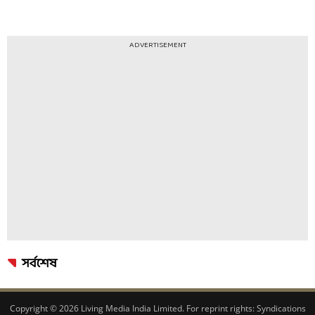
ADVERTISEMENT
সর্বশেষ
Copyright © 2026 Living Media India Limited. For reprint rights:
Syndications