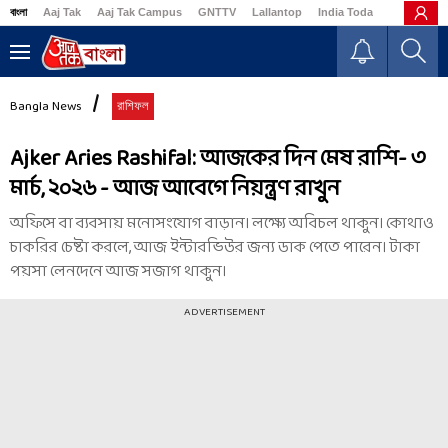
বাংলা
Aaj Tak
Aaj Tak Campus
GNTTV
Lallantop
India Today
Business
Bangla News
রাশিফল
Ajker Aries Rashifal: আজকের দিন মেষ রাশি- ৩
মার্চ, ২০২৬ - আজ আবেগে নিয়ন্ত্রণ রাখুন
অফিসে বা ব্যবসায় মনোসংযোগ বাড়ান। লক্ষ্যে অবিচল থাকুন। কোথাও
চাকরির চেষ্টা করলে, আজ ইন্টারভিউর জন্য ডাক পেতে পারেন। টাকা
পয়সা লেনদেনে আজ সজাগ থাকুন।
ADVERTISEMENT