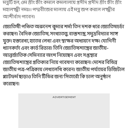
মন্ত্রটি হল, ওম শ্রীং হৃীং কমলে কমলালয়ে প্রসীদ প্রসীদ শ্রীং হৃীং শ্রীং
মহালক্ষ্মী নমঃ।। পদ্মবীজের মালায় এই মন্ত্র জপ করলে লক্ষ্মীর
আশীর্বাদ পাবেন।
জ্যোতিষী পন্ডিত অরুনেশ কুমার শর্মা তিন দশক ধরে জ্যোতিষচর্চা
করছেন। বৈদিক জ্যোতিষ, সংখ্যাতত্ত্ব, বাস্তুশাস্ত্র, সমুদ্রবিদ্যার সঙ্গে
যুক্ত। হস্তরেখা, হাতের লেখা এবং স্বাক্ষর অধ্যয়নে দক্ষ। যোগিনী
ধ্যানকর্তা এবং কার্ড রিডার। তিনি জ্যোতিষশাস্ত্রের জাতীয়-
আন্তর্জাতিক সেমিনারে অংশ নিয়েছেন এবং সপ্তস্বরে
জ্যোতিষশাস্ত্রের প্রতিকার নিয়ে গবেষণা করেছেন। দেশের বিভিন্ন
জাতীয় পত্র-পত্রিকায় লেখালেখি করেন। জাতীয় পর্যায়ের ডিজিটাল
প্ল্যাটফর্ম ছাড়াও তিনি টিভির জন্য 'সিতারোঁ কি চাল' অনুষ্ঠান
করেছেন।
ADVERTISEMENT