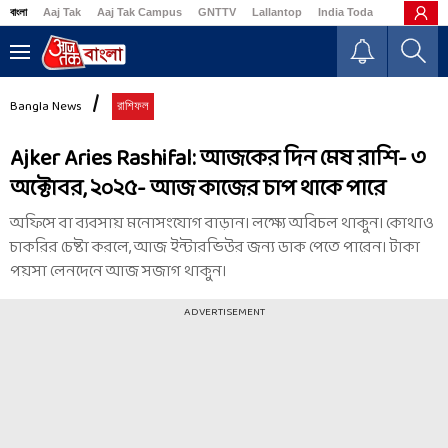
বাংলা
Aaj Tak
Aaj Tak Campus
GNTTV
Lallantop
India Today
Business
Bangla News
রাশিফল
Ajker Aries Rashifal: আজকের দিন মেষ রাশি- ৩
অক্টোবর, ২০২৫- আজ কাজের চাপ থাকে পারে
অফিসে বা ব্যবসায় মনোসংযোগ বাড়ান। লক্ষ্যে অবিচল থাকুন। কোথাও
চাকরির চেষ্টা করলে, আজ ইন্টারভিউর জন্য ডাক পেতে পারেন। টাকা
পয়সা লেনদেনে আজ সজাগ থাকুন।
ADVERTISEMENT