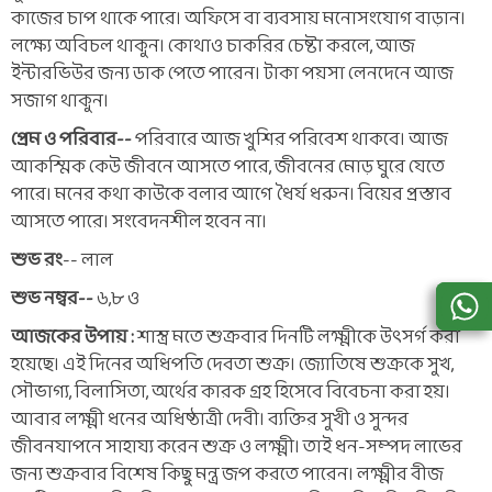
কাজের চাপ থাকে পারে। অফিসে বা ব্যবসায় মনোসংযোগ বাড়ান।
লক্ষ্যে অবিচল থাকুন। কোথাও চাকরির চেষ্টা করলে, আজ
ইন্টারভিউর জন্য ডাক পেতে পারেন। টাকা পয়সা লেনদেনে আজ
সজাগ থাকুন।
প্রেম ও পরিবার--
পরিবারে আজ খুশির পরিবেশ থাকবে। আজ
আকস্মিক কেউ জীবনে আসতে পারে, জীবনের মোড় ঘুরে যেতে
পারে। মনের কথা কাউকে বলার আগে ধৈর্য ধরুন। বিয়ের প্রস্তাব
আসতে পারে। সংবেদনশীল হবেন না।
শুভ রং
-- লাল
শুভ নম্বর--
৬,৮ ও
আজকের উপায় :
শাস্ত্র মতে শুক্রবার দিনটি লক্ষ্মীকে উৎসর্গ করা
হয়েছে। এই দিনের অধিপতি দেবতা শুক্র। জ্যোতিষে শুক্রকে সুখ,
সৌভাগ্য, বিলাসিতা, অর্থের কারক গ্রহ হিসেবে বিবেচনা করা হয়।
আবার লক্ষ্মী ধনের অধিষ্ঠাত্রী দেবী। ব্যক্তির সুখী ও সুন্দর
জীবনযাপনে সাহায্য করেন শুক্র ও লক্ষ্মী। তাই ধন-সম্পদ লাভের
জন্য শুক্রবার বিশেষ কিছু মন্ত্র জপ করতে পারেন। লক্ষ্মীর বীজ