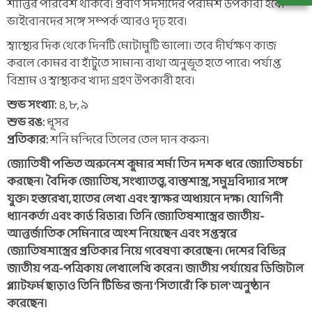
শান্তির পরিবেশ থাকবে। প্রবীণ সদস্যদের পরামর্শ উপকারী হবে।
ভাইবোনদের সঙ্গে সম্পর্ক আরও দৃঢ় হবে।
স্বাস্থ্যের দিক থেকে দিনটি মোটামুটি ভালো। তবে দীর্ঘক্ষণ কাজ
করলে কোমর বা হাঁটুতে সামান্য ব্যথা অনুভূত হতে পারে। পর্যাপ্ত
বিশ্রাম ও স্বাস্থ্যকর খাদ্য গ্রহণ উপকারী হবে।
শুভ সংখ্যা:
৪, ৮, ৯
শুভ রঙ:
ধূসর
প্রতিকার:
শনি মন্দিরে তিলের তেল দান করুন।
জ্যোতিষী পন্ডিত অরুনেশ কুমার শর্মা তিন দশক ধরে জ্যোতিষচর্চা
করছেন। বৈদিক জ্যোতিষ, সংখ্যাতত্ত্ব, বাস্তুশাস্ত্র, সমুদ্রবিদ্যার সঙ্গে
যুক্ত। হস্তরেখা, হাতের লেখা এবং স্বাক্ষর অধ্যয়নে দক্ষ। যোগিনী
ধ্যানকর্তা এবং কার্ড রিডার। তিনি জ্যোতিষশাস্ত্রের জাতীয়-
আন্তর্জাতিক সেমিনারে অংশ নিয়েছেন এবং সপ্তস্বরে
জ্যোতিষশাস্ত্রের প্রতিকার নিয়ে গবেষণা করেছেন। দেশের বিভিন্ন
জাতীয় পত্র-পত্রিকায় লেখালেখি করেন। জাতীয় পর্যায়ের ডিজিটাল
প্ল্যাটফর্ম ছাড়াও তিনি টিভির জন্য 'সিতারোঁ কি চাল' অনুষ্ঠান
করেছেন।