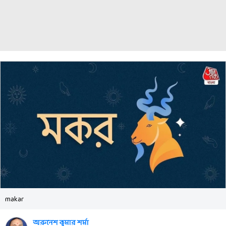
makar
অরুনেশ কুমার শর্মা