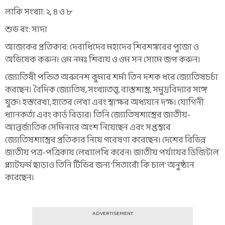
লাকি সংখ্যা: ২, ৪ ও ৮
শুভ রং: সাদা
আজকের প্রতিকার: দেবাধিদেব মহাদেব শিবশঙ্করের পুজো ও
অভিষেক করুন। ওম নমঃ শিবায় ও ওম সন সোমে জপ করুন।
জ্যোতিষী পন্ডিত অরুনেশ কুমার শর্মা তিন দশক ধরে জ্যোতিষচর্চা
করছেন। বৈদিক জ্যোতিষ, সংখ্যাতত্ত্ব, বাস্তুশাস্ত্র, সমুদ্রবিদ্যার সঙ্গে
যুক্ত। হস্তরেখা, হাতের লেখা এবং স্বাক্ষর অধ্যয়নে দক্ষ। যোগিনী
ধ্যানকর্তা এবং কার্ড রিডার। তিনি জ্যোতিষশাস্ত্রের জাতীয়-
আন্তর্জাতিক সেমিনারে অংশ নিয়েছেন এবং সপ্তস্বরে
জ্যোতিষশাস্ত্রের প্রতিকার নিয়ে গবেষণা করেছেন। দেশের বিভিন্ন
জাতীয় পত্র-পত্রিকায় লেখালেখি করেন। জাতীয় পর্যায়ের ডিজিটাল
প্ল্যাটফর্ম ছাড়াও তিনি টিভির জন্য 'সিতারোঁ কি চাল' অনুষ্ঠান
করেছেন।
ADVERTISEMENT