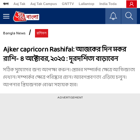
বাংলা
Aaj Tak
Aaj Tak Campus
GNTTV
Lallantop
India Today
Business
Bangla News
রাশিফল
Ajker capricorn Rashifal: আজকের দিন মকর
রাশি- ৪ অক্টোবর, ২০২৫ : দূরদর্শিতা বাড়াবেন
সঠিক সুযোগের জন্য অপেক্ষা করুন। প্রেমের সম্পর্কের ক্ষেত্রে আভিজাত্য
দেখান। সম্পর্কের ক্ষেত্রে পরিষ্কার হোন। আবেগপ্রবণতা এড়িয়ে চলুন।
আপনার প্রিয়জনকে বোঝা সহায়ক হবে।
ADVERTISEMENT