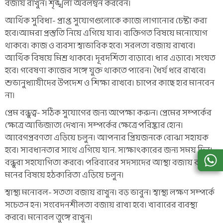
বজায় রাখুন। শৃঙ্খলা অবলম্বন করবেন।
আর্থিক সুবিধা- প্রাপ্ত সুযোগগুলোকে কাজে লাগানোর চেষ্টা করা
হবে।আমরা প্রস্তুতি নিয়ে এগিয়ে যাব। ব্যক্তিগত বিষয়ে মনোযোগ
থাকবে। কাজ ও ব্যবসা স্বাভাবিক হবে। সরলতা বজায় রাখবে।
আর্থিক বিষয়ে মিশ্র থাকবে। দূরদর্শিতা বাড়াবে। ধার এড়াবে। সংযত
হবে। গবেষণা কাজের সঙ্গে যুক্ত থাকতে পারেন। ধৈর্য ধরে রাখবে।
শুভানুধ্যায়ীদের উপদেশ ও শিক্ষা রাখবে। চাপের কাছে হার মানবেন
না।
প্রেম বন্ধুত্ব- সঠিক সুযোগের জন্য অপেক্ষা করুন। প্রেমের সম্পর্কের
ক্ষেত্রে আভিজাত্য দেখান। সম্পর্কের ক্ষেত্রে পরিষ্কার হোন।
আবেগপ্রবণতা এড়িয়ে চলুন। আপনার প্রিয়জনকে বোঝা সহায়ক
হবে। সাবধানতার সাথে এগিয়ে যান. সাক্ষাৎকারের জন্য সময় দিন।
বন্ধুরা সহযোগিতা করবে। পরিবারের সদস্যদের আস্থা বজায় রাখুন।
মনের বিষয়ে হঠকারিতা এড়িয়ে চলুন।
স্বাস্থ্য মনোবল- সততা বজায় রাখুন। বড় ভাবুন। স্বাস্থ্য লক্ষণ সম্পর্কে
সচেতন হন। সংবেদনশীলতা বজায় রাখা হবে। খাবারের ব্যবস্থা
করবে। মনোবল তুঙ্গে রাখুন।