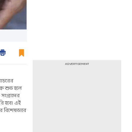
ADVERTISEMENT
 গোচরের
ক্র শুভ হলে
 সংগ্রামের
রি হবে। এই
র বিশেষভাবে