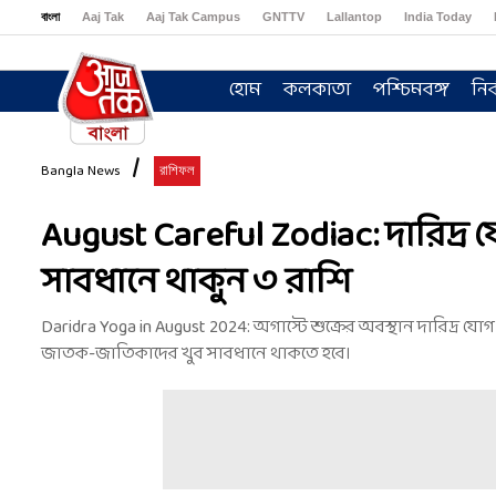
বাংলা
Aaj Tak
Aaj Tak Campus
GNTTV
Lallantop
India Today
Sports Tak
Crime Tak
Astro Tak
Gaming
Brides Today
Ishq FM
হোম
কলকাতা
পশ্চিমবঙ্গ
নির
Bangla News
রাশিফল
August Careful Zodiac: দারিদ্র য
সাবধানে থাকুন ৩ রাশি
Daridra Yoga in August 2024: অগাস্টে শুক্রের অবস্থান দারিদ্র য
জাতক-জাতিকাদের খুব সাবধানে থাকতে হবে।