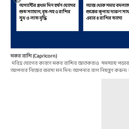
অগাস্টের প্রথম দিন হর্ষন যোগের
আজ থেকে সময় বদলাচ্ছ
শুভ সংযোগ, বৃষ-সহ ৫ রাশির
শুক্রের কৃপায় দারুণ সাফ
সুখ ও লাভ বৃদ্ধি
এবার ৪ রাশির ভাগ্যে
মকর রাশি (Capricorn)
দরিদ্র যোগের কারণে মকর রাশির জাতকরাও সমস্যায় পড়বেন। কর্
আপনার নিজের ব্যবসা মন দিন। আপনার রাগ নিয়ন্ত্রণ করুন। ভ