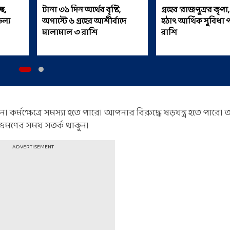
ে,
টানা ৩১ দিন অর্থের বৃষ্টি,
গ্রহের 'রাজপুত্র'র কৃপা, অগাস্টে
ল্য
অগাস্টে ৬ গ্রহের আশীর্বাদে
হঠাৎ আর্থিক সুবিধা 
মালামাল ৩ রাশি
রাশি
মক্ষেত্রে সমস্যা হতে পারে। আপনার বিরুদ্ধে ষড়যন্ত্র হতে পারে। 
্রমণের সময় সতর্ক থাকুন।
ADVERTISEMENT