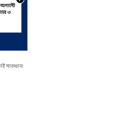
আজ থেকে ৭দিন বৃষ-সহ ৫
পাবে ৩
রাশির জন্য দারুণ শুভ, আর্থিক
উন্নতির প্রবল যোগ
তাই সাবধান।