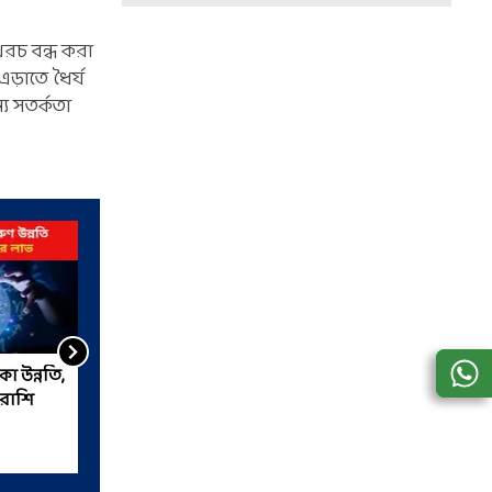
খরচ বন্ধ করা
ড়াতে ধৈর্য
্য সতর্কতা
া উন্নতি,
সুখসম্পদ উপচে পড়বে,
 রাশি
বৃহস্পতির কৃপায় ২০২৫ কাঁপাবে
৩ রাশি