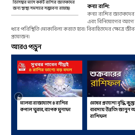
ডিসেম্বর মাসে কর্কট রাশির জাতকদের
কন্যা রাশি:
জন্য স্বাস্থ্য সমস্যার সম্ভাবনা রয়েছে।
কন্যা রাশির জাতকদের জ
এবং বিনিয়োগের আগে ভ
ধরে পরিস্থিতি মোকাবিলা করতে হবে। বিবাহিতদের ক্ষেত্রে জীব
প্রয়োজন।
আরও পড়ুন
মালব্য রাজযোগে ৪ রাশির
মেষের প্রত্যাশা বৃদ্ধি, কুম
কপাল ঘুরবে, ব্যাপক মুনাফা
ব্যবসায় উন্নতি! জানু
রাশিফল