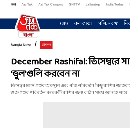
বাংলা
Aaj Tak
Aaj Tak Campus
GNTTV
Lallantop
India Today
Sports Tak
Crime Tak
Astro Tak
Gaming
Brides Today
Ishq FM
হোম
কলকাতা
পশ্চিমবঙ্গ
নির
Bangla News
রাশিফল
December Rashifal: ডিসেম্বরে স
'ভুল'গুলি করবেন না
ডিসেম্বর মাসে গ্রহের অবস্থান এবং গতি পরিবর্তন কিছু রাশির জাতকদে
শুক্র গ্রহের পরিবর্তন কয়েকটি রাশির জন্য কঠিন সময় আনতে পারে।