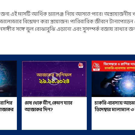
ন্য এই মাসটি আর্থিক চ্যালেঞ্জ নিয়ে আসতে পারে। অপ্রয়োজনীয় 
ালোভাবে বিশ্লেষণ করা প্রয়োজন। পারিবারিক জীবনে টানাপোড়েন এ
নসঙ্গীর সঙ্গে ভুল বোঝাবুঝি এড়ানো এবং সুসম্পর্ক বজায় রাখার জন
্ভ রাশির
মেষ থেকে মীন, কেমন যাবে
চাকরি-ব্যবসায় আচমক
ন আজকের
আজকের দিন?
ডিসেম্বরে মালামাল ৩