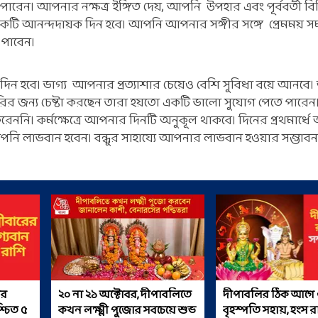
েন। আপনার নক্ষত্র ইঙ্গিত দেয়, আপনি উপহার এবং পূর্ববর্তী বি
ি আনন্দদায়ক দিন হবে। আপনি আপনার সঙ্গীর সঙ্গে প্রেমময় স
পাবেন।
ন হবে। ভাগ্য আপনার প্রত্যাশার চেয়েও বেশি সুবিধা বয়ে আনবে
 জন্য চেষ্টা করছেন তারা হয়তো একটি ভালো সুযোগ পেতে পারেন। 
নি। কর্মক্ষেত্রে আপনার দিনটি অনুকূল থাকবে। দিনের প্রথমার্ধ
আপনি লাভবান হবেন। বন্ধুর সাহায্যে আপনার লাভবান হওয়ার সম্ভাবনা
ীর
২০ না ২১ অক্টোবর, দীপাবলিতে
দীপাবলির ঠিক আগে 
্চিত ৫
কখন লক্ষ্মী পুজোর সবচেয়ে শুভ
বৃহস্পতি সহায়, হংস 