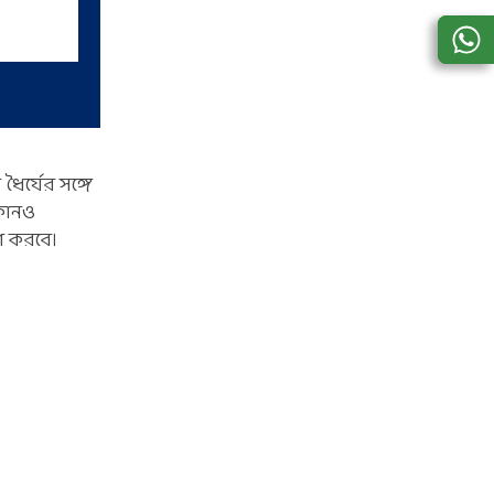
ৈর্যের সঙ্গে
 কোনও
ি করবে।