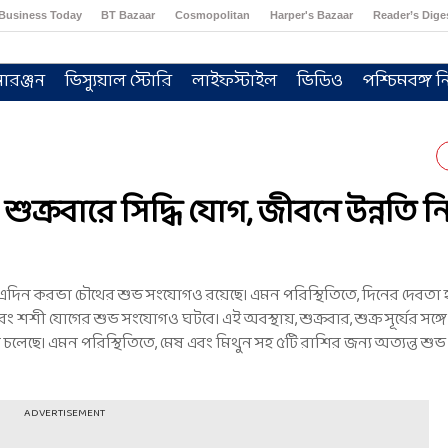
Business Today
BT Bazaar
Cosmopolitan
Harper's Bazaar
Reader’s Dige
োরঞ্জন
ভিস্যুয়াল স্টোরি
লাইফস্টাইল
ভিডিও
পশ্চিমবঙ্গ নি
ুক্রবারে সিদ্ধি যোগ, জীবনে উন্নতি ন
ার, এদিন করভা চৌথের শুভ সংযোগও রয়েছে। এমন পরিস্থিতিতে, দিনের দেবত
বং শশী যোগের শুভ সংযোগও ঘটবে। এই অবস্থায়, শুক্রবার, শুক্র সূর্যের সঙ্
হতে চলেছে। এমন পরিস্থিতিতে, মেষ এবং মিথুন সহ ৫টি রাশির জন্য অত্যন্ত শ
ADVERTISEMENT