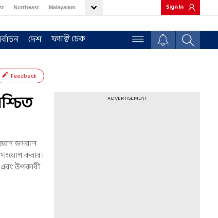
Sign In
st
Northeast
Malayalam
ফ্যাক্ট চেক
র্বাচন
দেশ
Feedback
িশ্চিত
ADVERTISEMENT
া হবেন ভগবান
গে সংযোগ করবে।
ুভ এবং উপকারী