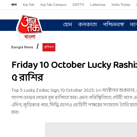
বাংলা
Aaj Tak
Aaj Tak Campus
GNTTV
Lallantop
India Today
Sports Tak
Crime Tak
Astro Tak
Gaming
Brides Today
Ishq FM
হোম
কলকাতা
পশ্চিমবঙ্গ
মন
Bangla News
রাশিফল
Friday 10 October Lucky Rashi: শ
৫ রাশির
Top 5 Lucky Zodiac Sign, 10 October 2025: ১০ অক্টোবর শুক্রব
গণেশ। চন্দ্রের গোচর বৃষ রাশিতে হবে। এমন পরিস্থিতিতে, গৌরী যোগ এ
এদিন, কৃত্তিকার পরে, সিদ্ধি যোগও রোহিণী নক্ষত্রের সংযোগে তৈরি 
হবে।