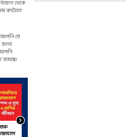
নিয়োগ থেকে
ময় কাটাতে
। আপনি যে
ভাগ্য
ে আপনি
 রয়েছে।
গুরু
গোচর করছেন শুক্র, টানা ২৫ দিন
রাজযোগে
জীবনে সুখের ফোয়ারা ৫ রাশির