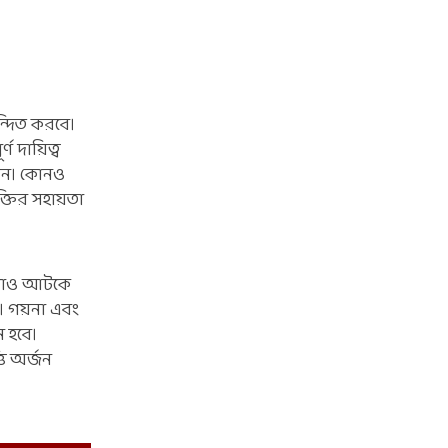
্দিত করবে।
 দায়িত্ব
বেন। কোনও
্তির সহায়তা
কোথাও আটকে
। গয়না এবং
ন হবে।
ি অর্জন