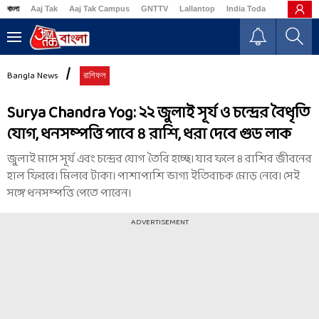
বাংলা
Aaj Tak
Aaj Tak Campus
GNTTV
Lallantop
India Today
Business
Bangla News
রাশিফল
Surya Chandra Yog: ২২ জুলাই সূর্য ও চন্দ্রের বৈধৃতি
যোগ, ধনসম্পত্তি পাবে ৪ রাশি, ধরা দেবে গুড লাক
জুলাই মাসে সূর্য এবং চন্দ্রের যোগ তৈরি হচ্ছে। যার ফলে ৪ রাশির জীবনের
হাল ফিরবে। মিলবে টাকা। পাশাপাশি ভাগ্য ইতিবাচক মোড় নেবে। সেই
সঙ্গে ধনসম্পত্তি পেতে পারেন।
ADVERTISEMENT