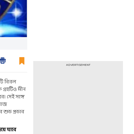
ADVERTISEMENT
কটি বিরল
র গ্রহটিও মীন
ে। সেই সঙ্গে
 রাজ
র শুভ প্রভাব
িয়ে যাবে