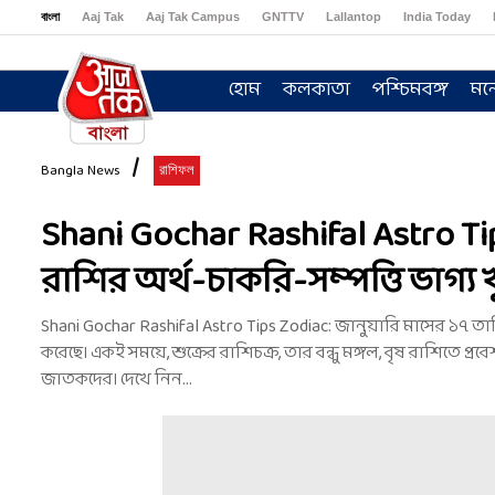
বাংলা
Aaj Tak
Aaj Tak Campus
GNTTV
Lallantop
India Today
Sports Tak
Crime Tak
Astro Tak
Gaming
Brides Today
Ishq FM
হোম
কলকাতা
পশ্চিমবঙ্গ
মন
Bangla News
রাশিফল
Shani Gochar Rashifal Astro Ti
রাশির অর্থ-চাকরি-সম্পত্তি ভাগ্য 
Shani Gochar Rashifal Astro Tips Zodiac: জানুয়ারি মাসের ১৭ তার
করেছে। একই সময়ে, শুক্রের রাশিচক্র, তার বন্ধু মঙ্গল, বৃষ রাশিতে 
জাতকদের। দেখে নিন...