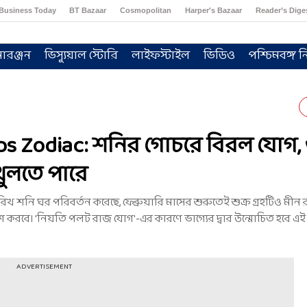
Business Today
BT Bazaar
Cosmopolitan
Harper's Bazaar
Reader’s Dige
োরঞ্জন
ভিস্যুয়াল স্টোরি
লাইফস্টাইল
ভিডিও
পশ্চিমবঙ্গ নি
ps Zodiac: শনির গোচরে বিরল যোগ,
খুলতে পারে
িখ শনি ঘর পরিবর্তন করেছে, ফেব্রুয়ারি মাসের শুরুতেই শুক্র গ্রহটিও মীন 
প্রবেশ করবে। 'নিয়তি পলট রাজ যোগ'-এর কারণে ভাগ্যের দ্বার উন্মোচিত হবে এ
ADVERTISEMENT