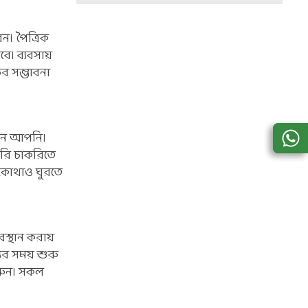
। পৈত্রিক
ে। ব্যবসায়
র সম্ভাবনা
বেন আপনি।
ারি চাকরিতে
 কোথাও ঘুরতে
স্থান করায়
ের সময় শুরু
রুন। সকল