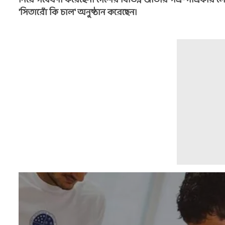
নিয়ে গবেষণা করেছেন। দেশের বিভিন্ন জাতীয় পত্র-পত্রিকায় ল
'সিতারোঁ কি চাল' অনুষ্ঠান করেছেন।