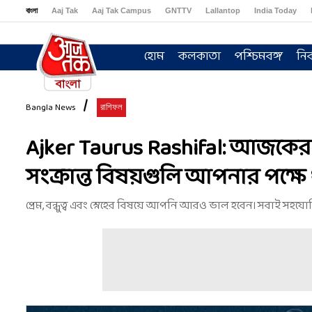
বাংলা
Aaj Tak
Aaj Tak Campus
GNTTV
Lallantop
India Today
Sports Tak
Crime Tak
Astro Tak
Gaming
Brides Today
Ishq FM
হোম
কলকাতা
পশ্চিমবঙ্গ
নির
Bangla News
রাশিফল
Ajker Taurus Rashifal: আজকের দি
সংক্রান্ত বিষয়গুলি আপনার পক্ষে
প্রেম, বন্ধুত্ব এবং স্নেহের বিষয়ে আপনি আরও ভাল হবেন। সবাই সহযোগি