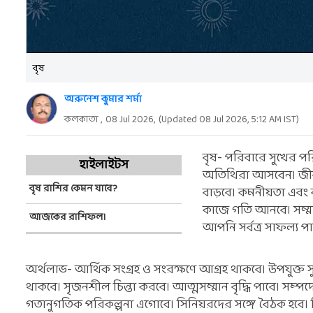
বৃষ
অরুনেশ কুমার শর্মা
কলকাতা ,
08 Jul 2026
,
(Updated
08 Jul 2026, 5:12 AM
IST)
বৃষ- পরিবারে সুখের প
হাইলাইটস
অতিথিরা আসবেন। জীবনযা
বৃষ রাশির কেমন যাবে?
বাড়বে। কমনীয়তা এবং ক
কাজে গতি আনবে। সম্মান ব
আজকের রাশিফল।
আপনি সর্বত্র সাফল্য প
অর্থলাভ- আর্থিক সংগ্রহ ও সংরক্ষণে আগ্রহ থাকবে। উপযুক্ত স
থাকবে। সৃজনশীল চিন্তা করবে। আত্মসম্মান বৃদ্ধি পাবে। সম্প
গতানুগতিক পরিকল্পনা এগোবে। সিনিয়রদের সঙ্গে বৈঠক হবে। বিভিন