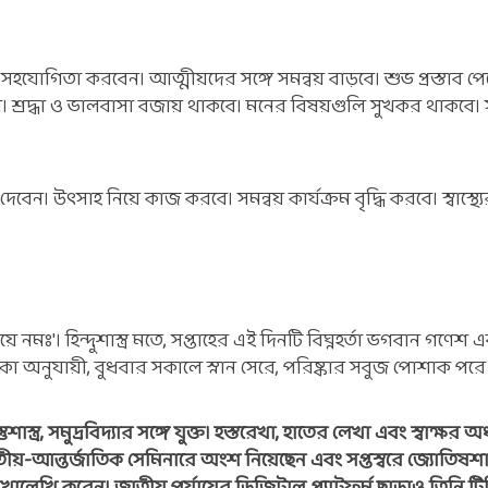
 সহযোগিতা করবেন। আত্মীয়দের সঙ্গে সমন্বয় বাড়বে। শুভ প্রস্তাব প
হবে। শ্রদ্ধা ও ভালবাসা বজায় থাকবে। মনের বিষয়গুলি সুখকর থাকবে।
দেবেন। উৎসাহ নিয়ে কাজ করবে। সমন্বয় কার্যক্রম বৃদ্ধি করবে। স্বাস্থ্যে
ঃ'। হিন্দুশাস্ত্র মতে, সপ্তাহের এই দিনটি বিঘ্নহর্তা ভগবান গণেশ এব
কা অনুযায়ী, বুধবার সকালে স্নান সেরে, পরিষ্কার সবুজ পোশাক পরে এ
স্ত্র, সমুদ্রবিদ্যার সঙ্গে যুক্ত। হস্তরেখা, হাতের লেখা এবং স্বাক্ষর অধ
তীয়-আন্তর্জাতিক সেমিনারে অংশ নিয়েছেন এবং সপ্তস্বরে জ্যোতিষশাস্ত