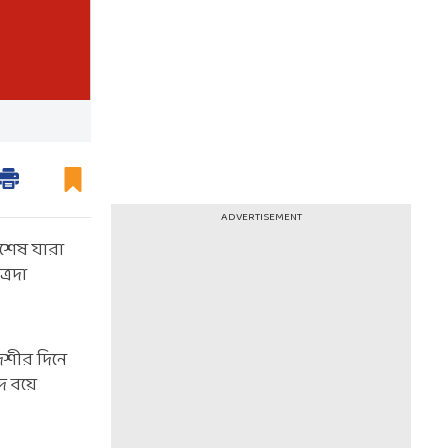
ADVERTISEMENT
বিশেষ যারা
্রদা
াদশীর দিনে
দ বয়ে