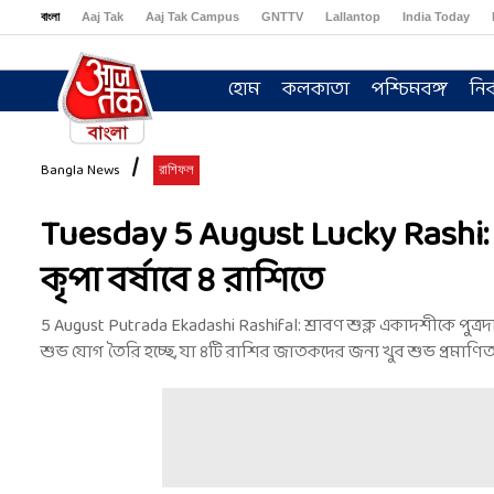
বাংলা
Aaj Tak
Aaj Tak Campus
GNTTV
Lallantop
India Today
Sports Tak
Crime Tak
Astro Tak
Gaming
Brides Today
Ishq FM
হোম
কলকাতা
পশ্চিমবঙ্গ
নির
Bangla News
রাশিফল
Tuesday 5 August Lucky Rashi: ম
কৃপা বর্ষাবে ৪ রাশিতে
5 August Putrada Ekadashi Rashifal: শ্রাবণ শুক্ল একাদশীকে পুত্র
শুভ যোগ তৈরি হচ্ছে, যা ৪টি রাশির জাতকদের জন্য খুব শুভ প্রমাণিত