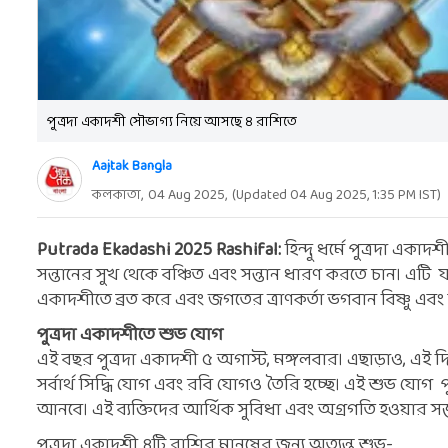
পুত্রদা একাদশী সৌভাগ্য নিয়ে আসছে ৪ রাশিতে
Aajtak Bangla
কলকাতা,
04 Aug 2025
,
(Updated
04 Aug 2025, 1:35 PM
IST)
Putrada Ekadashi 2025 Rashifal:
হিন্দু ধর্মে পুত্রদা একা
সন্তানের সুখ থেকে বঞ্চিত এবং সন্তান ধারণ করতে চান। এটি যাদের
একাদশীতে ব্রত করে এবং জগতের ত্রাণকর্তা ভগবান বিষ্ণু এবং 
পুত্রদা একাদশীতে শুভ যোগ
এই বছর পুত্রদা একাদশী ৫ অগাস্ট, মঙ্গলবার। এছাড়াও, এই দি
সর্বার্থ সিদ্ধি যোগ এবং রবি যোগও তৈরি হচ্ছে। এই শুভ যোগ প
আনবে। এই ব্যক্তিদের আর্থিক সুবিধা এবং অগ্রগতি হওয়ার সম্
পুত্রদা একাদশী ৪টি রাশির মানুষের জন্য অত্যন্ত শুভ-