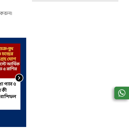
 করুন।
জীবন বদলে যাবে ২৪ ঘণ্টার
 কী
মধ্যে, সুখ-সম্পদ কড়া নাড়ছে ৫
ক রাশিফল
রাশির ভাগ্যে