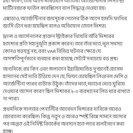
হয়। কারণ, তার আগে মারওয়ান আতিয়া আর্জেন্টিনার লিসান্দ্রো
মার্টিনেজকে ফাউল করেছিলেন বলে সিদ্ধান্ত দেওয়া হয়।
এছাড়াও, আর্জেন্টিনার জয়সূচক গোলের ঠিক আগে হামদি ফাথির
জার্সি টেনে ধরা হয়েছিল বলেও অভিযোগ তোলে মিশর।
ফ্রান্স ও আর্সেনালের প্রাক্তন স্ট্রাইকার থিয়েরি অঁরি মিশরের
হতাশার প্রতি সহানুভূতি প্রকাশ করেন। তবে তাঁর মতে, মূল সমস্যা
কোনও ষড়যন্ত্র নয়, বরং VAR বিভিন্ন ঘটনার ক্ষেত্রে যে
অসঙ্গতিপূর্ণভাবে ব্যবহার করা হয়েছে, সেটাই সবচেয়ে বড় প্রশ্ন।
অন্যদিকে, রয় কিন এবং জ্লাতান ইব্রাহিমোভিচ দু'জনেই হোসেম
হাসানের সেই দাবি উড়িয়ে দেন যে, ফিফা চেয়েছিল লিওনেল মেসি ও
আর্জেন্টিনা পরের রাউন্ডে উঠুক। তাঁদের মতে, ম্যাচের মোড় ঘুরিয়ে
দেওয়ার আসল কারণ ছিল মিশরের ২-০ ব্যবধানের লিড ধরে রাখতে
না পারা।
প্রথমদিকে সালাহর পেনাল্টির আবেদন মিশরের দাবিকে আরও
জোরালো করেছিল। কিন্তু নতুন ও আরও স্পষ্ট রিপ্লে সামনে আসার
পর অন্তত এই নির্দিষ্ট বিতর্কের অবসান হতে পারে বলেই মনে করা
হচ্ছে।