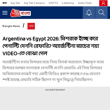
বাংলা
Aaj Tak
Aaj Tak Campus
GNTTV
Lallantop
India Today
Business
Bangla News
খেলা
Argentina vs Egypt 2026: মিশরকে ইচ্ছে করে
পেনাল্টি দেননি রেফারি? আর্জেন্টিনা ম্যাচের নয়া
VIDEO-তে বোঝা গেল
আর্জেন্টিনা বনাম মিশরের ম্যাচ নিয়ে বিতর্ক অব্যাহত। ইচ্ছাকৃত ভাবে
মিশরের মহম্মদ সালাহকে পেনাল্টি দেননি রেফারি। এই নিয়ে মিশরের
অভিযোগের মাঝেই নয়া একটি ভিডিও প্রকাশ করেছে FIFA। যেখানে
স্পষ্ট হয়েছে, রেফারি সঠিক ছিলেন না ভুল সিদ্ধান্ত নিয়েছিলেন।
ADVERTISEMENT