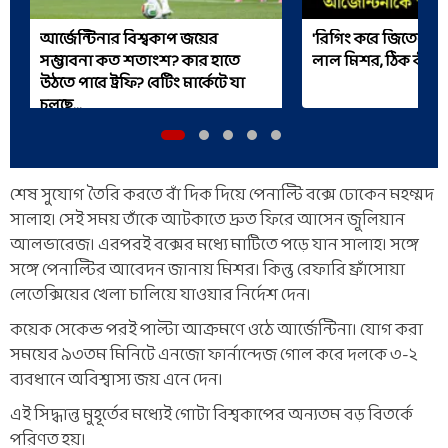
আর্জেন্টিনার বিশ্বকাপ জয়ের
'রিগিং করে জিতেছে আর্
সম্ভাবনা কত শতাংশ? কার হাতে
লাল মিশর, ঠিক কী ঘ
উঠতে পারে ট্রফি? বেটিং মার্কেটে যা
চলছে...
শেষ সুযোগ তৈরি করতে বাঁ দিক দিয়ে পেনাল্টি বক্সে ঢোকেন মহম্মদ
সালাহ। সেই সময় তাঁকে আটকাতে দ্রুত ফিরে আসেন জুলিয়ান
আলভারেজ। এরপরই বক্সের মধ্যে মাটিতে পড়ে যান সালাহ। সঙ্গে
সঙ্গে পেনাল্টির আবেদন জানায় মিশর। কিন্তু রেফারি ফ্রাঁসোয়া
লেতেক্সিয়ের খেলা চালিয়ে যাওয়ার নির্দেশ দেন।
কয়েক সেকেন্ড পরই পাল্টা আক্রমণে ওঠে আর্জেন্টিনা। যোগ করা
সময়ের ৯৩তম মিনিটে এনজো ফার্নান্দেজ গোল করে দলকে ৩-২
ব্যবধানে অবিশ্বাস্য জয় এনে দেন।
এই সিদ্ধান্ত মুহূর্তের মধ্যেই গোটা বিশ্বকাপের অন্যতম বড় বিতর্কে
পরিণত হয়।