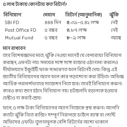
৫ লাখ টাকায় কোনটায় কত রিটার্ন?
বিনিয়োগ
মেয়াদ
রিটার্ন (আনুমানিক)
ঝুঁকি
SBI FD
৪৪৪ দিন
₹৫.৩৯–৫.৪২ লক্ষ
নেই
Post Office FD
৫ বছর
₹৬.৮৭ লক্ষ
নেই
Mutual Fund
৫ বছর
₹৮–৯ লক্ষ
আছে
মনে রাখবেন
তবে বিশেষজ্ঞদের মতে, ঝুঁকি নেওয়া মানেই যে বেপরোয়া বিনিয়োগ
করছেন, এমনটা নয়। সময়ের সঙ্গে সঙ্গে বাজার ওঠানামা করলেও
দীর্ঘমেয়াদে ইক্যুইটি ফান্ড সাধারণত ভাল রিটার্নই দেয়। কিন্তু এই
জাতীয় বিনিয়োগের আগে ভাল করে পড়াশোনা করা উচিত। অভিজ্ঞ
আর্থিক পরামর্শদাতার সাজেশন নিতে হবে। তবেই বিনিয়োগ করুন।
কারও কথা শুনে হঠাৎ বিনিয়োগ নয়। চটজলদি বড়লোক হওয়ার
চেষ্টাও না করাই শ্রেয়।
ফলে, ৫ লক্ষ টাকা বিনিয়োগের আগে নিজেকে প্রশ্ন করুন। আপনি
কতটা ঝুঁকি নিতে রাজি? সম্পূর্ণ নিরাপত্তা চাইলে ব্যাঙ্ক বা পোস্ট
অফিসের এফডি। তুলনামূলক বেশি রিটার্নের আশা থাকলে