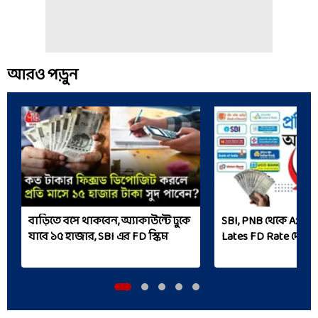
আরও পড়ুন
বাড়িতে বসে থাকবেন, অ্যাকাউন্টে ঢুকে
SBI, PNB থেকে Axis, বন্
যাবে ১৫ হাজার, SBI এর FD স্কিম
Lates FD Rate দেখে 