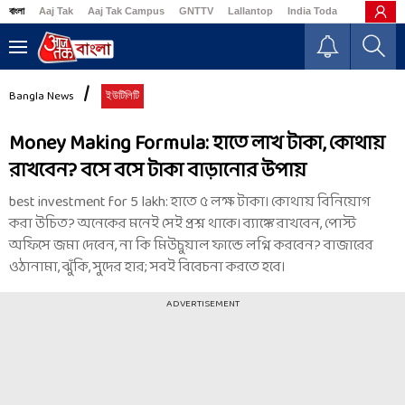
বাংলা
Aaj Tak
Aaj Tak Campus
GNTTV
Lallantop
India Today
Business
Bangla News
ইউটিলিটি
Money Making Formula: হাতে লাখ টাকা, কোথায়
রাখবেন? বসে বসে টাকা বাড়ানোর উপায়
best investment for 5 lakh: হাতে ৫ লক্ষ টাকা। কোথায় বিনিয়োগ
করা উচিত? অনেকের মনেই সেই প্রশ্ন থাকে। ব্যাঙ্কে রাখবেন, পোস্ট
অফিসে জমা দেবেন, না কি মিউচুয়াল ফান্ডে লগ্নি করবেন? বাজারের
ওঠানামা, ঝুঁকি, সুদের হার; সবই বিবেচনা করতে হবে।
ADVERTISEMENT