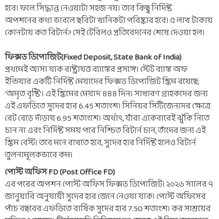
হবে। ফলে সিদ্ধান্ত নেওয়াটা সহজ নয়। তবে কিছু নির্দিষ্ট
অপশনের কথা ভাবলে ছবিটা খানিকটা পরিষ্কার হবে। ৫ লাখ টাকায়
কোনটায় কত রিটার্ন? সেই টেবিলও প্রতিবেদনের শেষে দেওয়া হল।
ফিক্সড ডিপোজিট(Fixed Deposit, State Bank of India)
প্রথমেই আসা যাক রাষ্ট্রায়ত্ত ব্যাঙ্কের প্রসঙ্গে। স্টেট ব্যাঙ্ক অফ
ইন্ডিয়ার একটি নির্দিষ্ট মেয়াদের ফিক্সড ডিপোজিট স্কিম রয়েছে;
‘অমৃত বৃষ্টি’। এই স্কিমের মেয়াদ ৪৪৪ দিন। সাধারণ গ্রাহকদের জন্য
এই এফডিতে সুদের হার 6.45 শতাংশ। সিনিয়র সিটিজেনদের ক্ষেত্রে
রেট বেড়ে দাঁড়ায় 6.95 শতাংশে। অর্থাৎ, যাঁরা একেবারেই ঝুঁকি নিতে
চান না এবং নির্দিষ্ট সময় পরে নিশ্চিত রিটার্ন চান, তাঁদের জন্য এই
স্কিম বেস্ট। তবে মনে রাখতে হবে, সুদের হার নির্দিষ্ট হলেও রিটার্ন
তুলনামূলকভাবে কম।
পোস্ট অফিস FD (Post Office FD)
এর পরের অপশন পোস্ট অফিস ফিক্সড ডিপোজিট। ২০২৬ সালের ৭
জানুয়ারি অনুযায়ী সুদের হার জেনে নেওয়া যাক। পোস্ট অফিসের
পাঁচ বছরের এফডিতে বার্ষিক সুদের হার 7.50 শতাংশ। কর সাশ্রয়ের