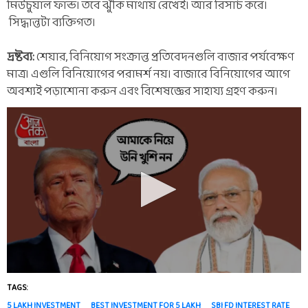
মিউচুয়াল ফান্ড। তবে ঝুঁকি মাথায় রেখেই। আর রিসার্চ করে।
সিদ্ধান্তটা ব্যক্তিগত।
দ্রষ্টব্য:
শেয়ার, বিনিয়োগ সংক্রান্ত প্রতিবেদনগুলি বাজার পর্যবেক্ষণ
মাত্র। এগুলি বিনিয়োগের পরামর্শ নয়। বাজারে বিনিয়োগের আগে
অবশ্যই পড়াশোনা করুন এবং বিশেষজ্ঞের সাহায্য গ্রহণ করুন।
TAGS:
5 LAKH INVESTMENT
BEST INVESTMENT FOR 5 LAKH
SBI FD INTEREST RATE