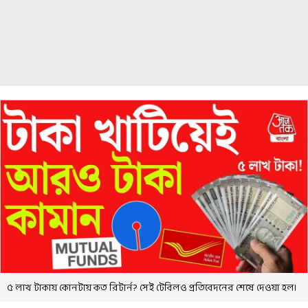
৫ লাখ টাকায় কোনটায় কত রিটার্ন? সেই টেবিলও প্রতিবেদনের শেষে দেওয়া হল।