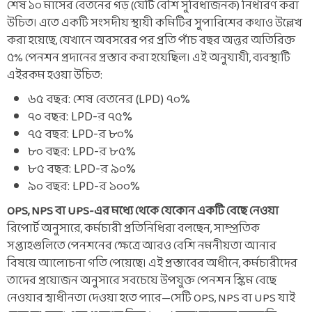
শেষ ১০ মাসের বেতনের গড় (যেটি বেশি সুবিধাজনক) নির্ধারণ করা
উচিত। এতে একটি সংসদীয় স্থায়ী কমিটির সুপারিশের কথাও উল্লেখ
করা হয়েছে, যেখানে অবসরের পর প্রতি পাঁচ বছর অন্তর অতিরিক্ত
৫% পেনশন প্রদানের প্রস্তাব করা হয়েছিল। এই অনুযায়ী, ব্যবস্থাটি
এইরকম হওয়া উচিত:
৬৫ বছর: শেষ বেতনের (LPD) ৭০%
৭০ বছর: LPD-র ৭৫%
৭৫ বছর: LPD-র ৮০%
৮০ বছর: LPD-র ৮৫%
৮৫ বছর: LPD-র ৯০%
৯০ বছর: LPD-র ১০০%
OPS, NPS বা UPS-এর মধ্যে থেকে যেকোন একটি বেছে নেওয়া
রিপোর্ট অনুসারে, কর্মচারী প্রতিনিধিরা বলছেন, সাম্প্রতিক
সপ্তাহগুলিতে পেনশনের ক্ষেত্রে আরও বেশি নমনীয়তা আনার
বিষয়ে আলোচনা গতি পেয়েছে। এই প্রস্তাবের অধীনে, কর্মচারীদের
তাদের প্রয়োজন অনুসারে সবচেয়ে উপযুক্ত পেনশন স্কিম বেছে
নেওয়ার স্বাধীনতা দেওয়া হতে পারে—সেটি OPS, NPS বা UPS যাই