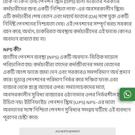
হোক না কেন। ওল্ড পেনশন স্কিম (OPS) হলো ভারতের সরকারি
কর্মচারীদের জন্য একটি 'নিশ্চিত লাভ'-এর অবসরকালীন স্কিম।
এটি কর্মচারীর শেষ বেতন এবং মহার্ঘ ভাতার (DA) সঙ্গে যুক্ত একটি
নির্দিষ্ট পেনশনের নিশ্চয়তা দেয়। এই পেনশনের সম্পূর্ণ খরচ সরকার
বহন করে, অর্থাৎ, চাকরিরত অবস্থায় কর্মচারীদের এই ফান্ডে কোনও
অবদান রাখতে হয় না।
NPS কী?
জাতীয় পেনশন ব্যবস্থা (NPS) একটি অবদান-ভিত্তিক মডেলে
পরিচালিত হয়। কর্মচারীরা তাদের কর্মজীবনের সময় বেতনের
একটি অংশ ফান্ডে জমা দেন এবং সরকারও সমপরিমাণ অর্থ প্রদান
করে। চূড়ান্ত পেনশনের পরিমাণ নির্ভর করে সঞ্চিত ফান্ড এবং
বাজার থেকে প্রাপ্ত আয়ের ওপর। সমালোচকদের মতে,
অবসরকালীন সুবিধা বাজারের ওঠানামার ওপর নির্ভরশীল হওয়া
উচিত নয়। ইউনিফাইড পেনশন স্কিম (UPS) NPS-এর মতো
অবদানের সঙ্গে নিশ্চিত পেনশন সুবিধার সমন্বয় ঘটিয়ে এই ব্যবধান
পূরণের চেষ্টা করে।
ADVERTISEMENT