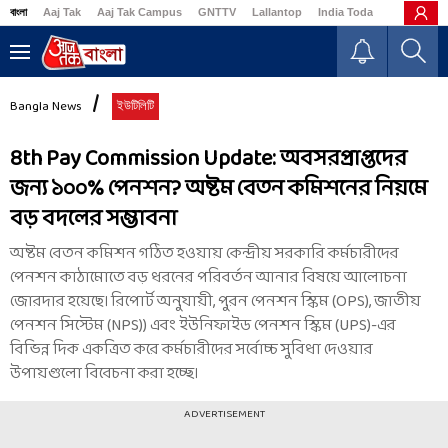
বাংলা
Aaj Tak
Aaj Tak Campus
GNTTV
Lallantop
India Today
Business
Bangla News
ইউটিলিটি
8th Pay Commission Update: অবসরপ্রাপ্তদের
জন্য ১০০% পেনশন? অষ্টম বেতন কমিশনের নিয়মে
বড় বদলের সম্ভাবনা
অষ্টম বেতন কমিশন গঠিত হওয়ায় কেন্দ্রীয় সরকারি কর্মচারীদের
পেনশন কাঠামোতে বড় ধরনের পরিবর্তন আনার বিষয়ে আলোচনা
জোরদার হয়েছে। রিপোর্ট অনুযায়ী, পুরন পেনশন স্কিম (OPS), জাতীয়
পেনশন সিস্টেম (NPS)) এবং ইউনিফাইড পেনশন স্কিম (UPS)-এর
বিভিন্ন দিক একত্রিত করে কর্মচারীদের সর্বোচ্চ সুবিধা দেওয়ার
উপায়গুলো বিবেচনা করা হচ্ছে।
ADVERTISEMENT