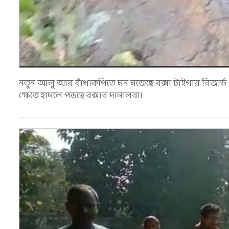
নতুন আলু আর বাঁধাকপিতে মন মজেছে বক্সা টাইগার রিজার্
ক্ষেতে হামলে পড়ছে বক্সার দামালরা।