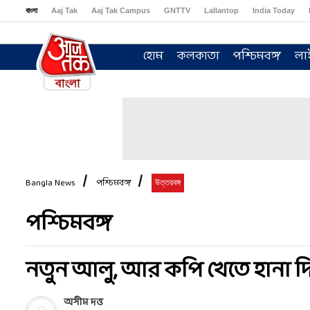
বাংলা
Aaj Tak
Aaj Tak Campus
GNTTV
Lallantop
India Today
Sports Tak
Crime Tak
Astro Tak
Gaming
Brides Today
Ishq FM
হোম
কলকাতা
পশ্চিমবঙ্গ
লা
Bangla News
পশ্চিমবঙ্গ
উত্তরবঙ্গ
পশ্চিমবঙ্গ
নতুন আলু, আর কপি খেতে হানা দিচ্
অসীম দত্ত