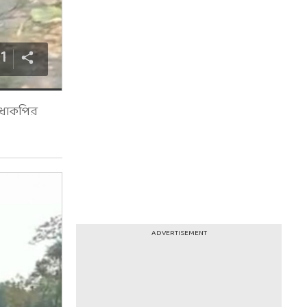
11
ঁধাকপির
ADVERTISEMENT