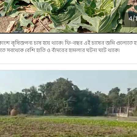
4
/
ংশ কৃষিজপন্য চাষ হয়ে থাকে। ফি-বছর এই চাষের জমি গুলোতে হ
মিতে সবথেকে বেশি হাতি ও বাঁদরের হামলার ঘটনা ঘটে থাকে।