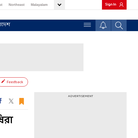
Sign In
st
Northeast
Malayalam
াদেশ
Feedback
ADVERTISEMENT
ষিরা