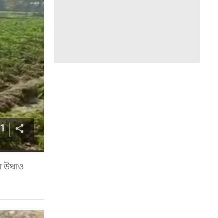
11
রা উধাও