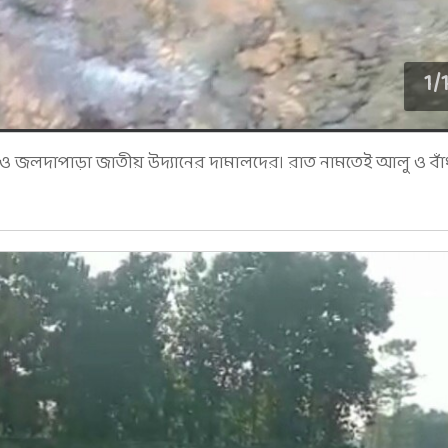
1
/
ভ ও জলদাপাড়া জাতীয় উদ্যানের দামালদের। রাত নামতেই আলু ও বা