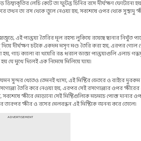
 ডিম্বাকৃতির লেচি কেটে তা ফুটন্ত চিনির রসে দীর্ঘক্ষণ ফোটানো হয
তখন তা রস থেকে তুলে নেওয়া হয়, সবশেষে ওপর থেকে সুস্বাদু ক্ষ
যজুড়ে, এই পান্তুয়া তৈরির মূল রহস্য লুকিয়ে রয়েছে ছানার নিখুঁত পা
 তালু দিয়ে দীর্ঘক্ষণ চটকে একদম মসৃণ মণ্ড তৈরি করা হয়, এরপর গো
 হয়, গাঢ় কালো বা খয়েরি রঙ ধরলে ভাজা পান্তুয়াগুলি এলাচ গন্ধয
 হয় যে মুখে দিলেই এক নিমেষে মিলিয়ে যায়।
েমন সুন্দর খেতেও তেমনই খাসা, এই মিষ্টির ভেতরে ও বাইরে দুরকম 
 রসগোল্লা তৈরি করে নেওয়া হয়, এরপর সেই রসগোল্লার ওপর ক্ষীরে
, সবশেষে ক্ষীরে মোড়ানো সেই মিষ্টিগুলিকে মচমচে পোস্ত দানার 
আর তারপর ক্ষীর ও রসের মেলবন্ধন এই মিষ্টিকে অনন্য করে তোলে।
ADVERTISEMENT