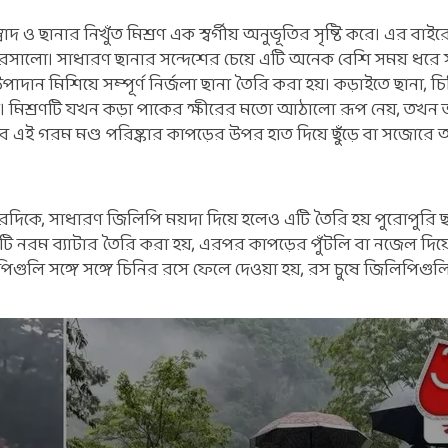
বাদ ও ছানার নিখুঁত মিশ্রণ এক স্বর্গীয় অনুভূতির সৃষ্টি করে। এর বাই
সালো। সাধারণ ছানার সন্দেশের চেয়ে এটি অনেক বেশি সময় ধরে 
 উপাদান মিশিয়ে সম্পূর্ণ নির্জলা ছানা তৈরি করা হয়। কড়াইতে ছানা, চ
়। মিশ্রণটি যখন কড়া পাকের ক্ষীরের মতো আঠালো রূপ নেয়, তখন 
ে এই গরম মণ্ড পরিষ্কার কাপড়ের উপর হাত দিয়ে ছুঁড়ে বা সজোরে
ারদিকে, সাধারণ জিলিপি ময়দা দিয়ে হলেও এটি তৈরি হয় পুরোপুরি ছ
একটি নরম ব্যাটার তৈরি করা হয়, এরপর কাপড়ের পুঁটলি বা নজেল দি
িগুলি সঙ্গে সঙ্গে চিনির রসে ফেলে দেওয়া হয়, রস চুষে জিলিপিগু