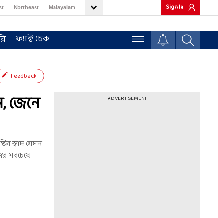
Sign In
st
Northeast
Malayalam
ফ্যাক্ট চেক
রি
Feedback
ন, জেনে
ADVERTISEMENT
টির স্বাদ যেমন
ের সবচেয়ে