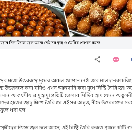
ান, জেনে নিন জিভে জল আনা সেই সব স্বাদ ও তৈরির গোপন রহস্য
গের মতো
উত্তরবঙ্গে দুধের অঢেল যোগান নেই। তবে মালদা-কোচবিহ
ত্র্য উত্তরবঙ্গে কম। যদিও এখন আমদানি করা দুধে মিষ্টি তৈরি হয়। ত
সমান আকর্ষণীয় ও সুস্বাদু। প্রতিটি জেলার মিষ্টির স্বাদ যেমন অতুলন
র হাতের জাদু মিশে তৈরি হয় এই সব অমৃত, নীচে উত্তরবঙ্গের সবচে
 তুলে ধরা হল।
রেমীদের জিভে জল চলে আসে, এই মিষ্টি তৈরি করতে প্রথমে খাঁটি গ