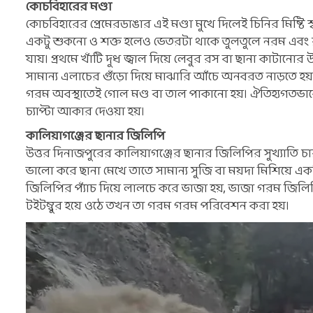
কোচবিহারের মণ্ডা
কোচবিহারের প্রেমেরডাঙার এই মণ্ডা মুখে দিলেই চিনির মিষ্টি স্
একটু শুকনো ও শক্ত হলেও ভেতরটা থাকে তুলতুলে নরম এবং র
যায়। প্রথমে খাঁটি দুধ জ্বাল দিয়ে লেবুর রস বা ছানা কাটানোর
সামান্য এলাচের গুঁড়ো দিয়ে মাঝারি আঁচে অনবরত নাড়তে হয
গরম অবস্থাতেই গোল মণ্ড বা তাল পাকানো হয়। ঐতিহ্যগতভাব
চ্যাপ্টা আকার দেওয়া হয়।
কালিয়াগঞ্জের ছানার জিলিপি
উত্তর দিনাজপুরের কালিয়াগঞ্জের ছানার জিলিপির সুখ্যাতি চ
ভালো করে ছানা মেখে তাতে সামান্য সুজি বা ময়দা মিশিয়ে 
জিলিপির প্যাঁচ দিয়ে লালচে করে ভাজা হয়, ভাজা গরম জিলিপ
টইটম্বুর হয়ে ওঠে তখন তা গরম গরম পরিবেশন করা হয়।