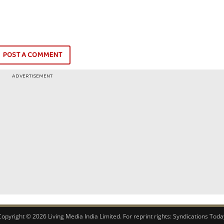
POST A COMMENT
ADVERTISEMENT
Copyright © 2026 Living Media India Limited. For reprint rights:
Syndications Toda