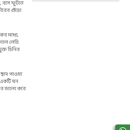
়, রসে ফুটতে
ীরের গুঁড়ো
কের মধ্যে,
ল গোল লেচি
ুক্ত চিনির
স্বাদ পাওয়া
র একটি ঘন
ওপর ভালো করে