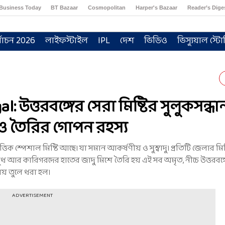
Business Today
BT Bazaar
Cosmopolitan
Harper's Bazaar
Reader’s Dige
্বাচন 2026
লাইফস্টাইল
IPL
দেশ
ভিডিও
ভিস্যুয়াল স্টো
উত্তরবঙ্গের সেরা মিষ্টির সুলুকসন্ধা
ও তৈরির গোপন রহস্য
ক স্পেশাল মিষ্টি আছে। যা সমান আকর্ষণীয় ও সুস্বাদু। প্রতিটি জেলার মিষ্
ধ আর কারিগরদের হাতের জাদু মিশে তৈরি হয় এই সব অমৃত, নীচে উত্তরবঙ্গ
ষায় তুলে ধরা হল।
ADVERTISEMENT