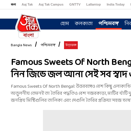
বাংলা
Aaj Tak
Aaj Tak Campus
GNTTV
Lallantop
India Today
Sports Tak
Crime Tak
Astro Tak
Gaming
Brides Today
Ishq FM
হোম
কলকাতা
পশ্চিমবঙ্গ
নির
Bangla News
পশ্চিমবঙ্গ
উত্তরবঙ্গ
Famous Sweets Of North Bengal: 
নিন জিভে জল আনা সেই সব স্বাদ 
Famous Sweets Of North Bengal: উত্তরবঙ্গেও বেশ কিছু এলাকাভিত্তি
অতুলনীয় তেমনই তা তৈরির পদ্ধতিও বেশ নজরকাড়া, মাটির খাঁটি দু
জনপ্রিয় মিষ্টিগুলির তালিকা এবং সেগুলি তৈরির প্রক্রিয়া সহজ ভা