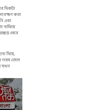
রের দিকটা
সংরক্ষণ করা
িনি এবং
তা নামিয়ে
 আছাড় মেরে
ানা দিয়ে,
য়ে গরম তেলে
লি যখন