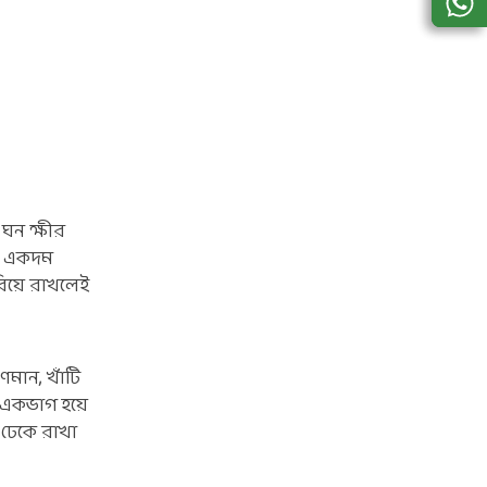
 ঘন ক্ষীর
খন একদম
িয়ে রাখলেই
ণমান, খাঁটি
র একভাগ হয়ে
 ঢেকে রাখা