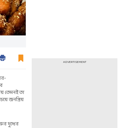
ADVERTISEMENT
ার-
বে
ীয় তেমনই তা
য়ে জনপ্রিয়
রুর দুধের