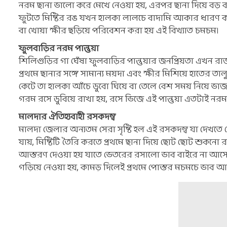
নরম ছানা ভালো করে মেখে নেওয়া হয়, এরপর ছানা দিয়ে বড় বড়
ফুটতে মিষ্টির রঙ যখন হালকা লালচে বাদামি আকার ধারণ করে 
বা খোয়া ক্ষীর ছড়িয়ে পরিবেশন করা হয় এই বিখ্যাত চমচম।
ফুলবাড়ির নরম পান্তুয়া
শিলিগুড়ির গা ঘেঁষা ফুলবাড়ির পান্তুয়ার জনপ্রিয়তা এখন রাজ্
প্রথমে ছানার সঙ্গে সামান্য ময়দা এবং ক্ষীর মিশিয়ে হাতের
কেটে তা হালকা আঁচে ডুবো ঘিয়ে বা তেলে বেশ সময় নিয়ে ভাজা
গরম রসে ডুবিয়ে রাখা হয়, রসে ভিজে এই পান্তুয়া এতটাই নরম
মালদার ঐতিহ্যবাহী রসকদম্ব
মালদা জেলার অন্যতম সেরা সৃষ্টি হল এই রসকদম্ব যা দেখতে য
যায়, মিষ্টিটি তৈরি করতে প্রথমে ছানা দিয়ে ছোট ছোট শুকনো
আস্তরণ দেওয়া হয় যাতে ভেতরের রসালো ভাব বাইরে না আসে
গড়িয়ে নেওয়া হয়, কামড় দিলেই প্রথমে পোস্তর মচমচে ভাব 