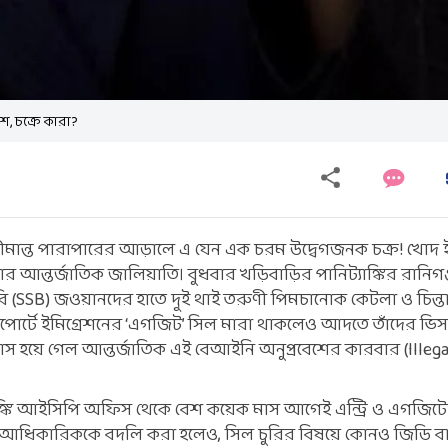
শ, চক্রে কারা?
ীমান্ত পারাপারের আড়ালে এ যেন এক চরম উদ্বেগজনক চক্র! খোদ ই
আন্তর্জাতিক জালিয়াতি। বুধবার খড়িবাড়ির পানিট্যাঙ্কির রানিগঞ্
(SSB) জওয়ানদের হাতে দুই থাই তরুণী পিমচানোক কেটলা ও চিন্তার
পোর্টে ইমিগ্রেশনের ‘এগজিট’ সিল মারা থাকলেও আদতে তাঁদের ভিস
স হয়ে গেল আন্তর্জাতিক এই বেআইনি অনুপ্রবেশের কারবার (Illega
নিট্যাঙ্কি আইসিপি অফিস থেকে বেশ কয়েক মাস আগেই এন্ট্রি ও এগজ
 আধিকারিককে বদলি করা হলেও, সিল চুরির বিষয়ে কোনও জিডি ব