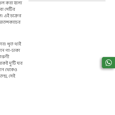
 বদল করা হলো
বা সেটির
। এই চক্রের
র আতশকাচের
শের। ধৃত থাই
ানে গা-ঢাকা
তরুণী
কেই দু’টি ঘর
েখান থেকেও
দ্র, সেই