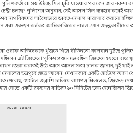
ুলিশকর্তারা। প্রশ্ন উঠছে, সিল চুরি যাওয়ার পর কেন তার নকশা
েষ্টা চলছে? পুলিশের অনুমান, সেই আসল সিল ব্যবহার করেই অথ
শের নাগরিকদের অবৈধভাবে ভারত-নেপাল পারাপার করানো হচ্ছিল
্রাক্তন এবং একজন কর্মরত আধিকারিকের নামও এখন তদন্তকারীদে
্র মেহেরা ওরফে অভিষেককে খুঁজতে গিয়ে রীতিমতো কালঘাম ছুটছে পুলি
িলেন এই জিতেন্দ্র। পুলিশ প্রথমে ভেবেছিল জিতেন্দ্র হয়তো রাজস্থ
ম্যারাথন জেরা করতেই উঠে আসে আসল সত্য। চালক জানান, দুই থাই 
রিয়ে নেপালের ভদ্রপুরে ছেড়ে আসেন। সেখানকার একটি হোটেলে আগে থে
ে পেরেছে, হোটেলে তল্লাশি চালিয়ে ব্যাগপত্র মিললেও, জিতেন্দ্র স
র মোড়ে একটি রহস্যময় বাড়িতে ১০ মিনিটের জন্য নেমেছিলেন জিতেন্
ADVERTISEMENT