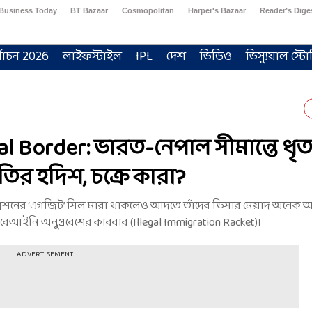
Business Today
BT Bazaar
Cosmopolitan
Harper's Bazaar
Reader’s Dige
্বাচন 2026
লাইফস্টাইল
IPL
দেশ
ভিডিও
ভিস্যুয়াল স্টো
al Border: ভারত-নেপাল সীমান্তে ধৃ
তির হদিশ, চক্রে কারা?
মিগ্রেশনের ‘এগজিট’ সিল মারা থাকলেও আদতে তাঁদের ভিসার মেয়াদ অনেক 
বেআইনি অনুপ্রবেশের কারবার (Illegal Immigration Racket)।
ADVERTISEMENT