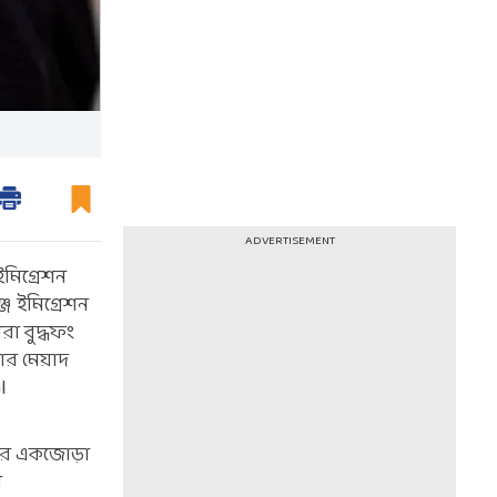
ADVERTISEMENT
মিগ্রেশন
জ ইমিগ্রেশন
া বুদ্ধফং
ার মেয়াদ
l
িটের একজোড়া
া