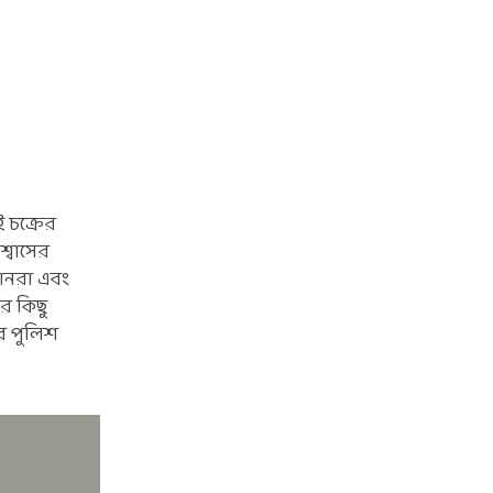
 চক্রের
শ্বাসের
ানরা এবং
র কিছু
ের পুলিশ