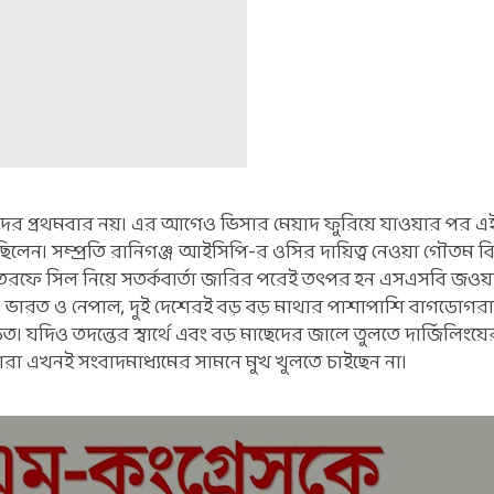
তাঁদের প্রথমবার নয়। এর আগেও ভিসার মেয়াদ ফুরিয়ে যাওয়ার পর এই
য়েছিলেন। সম্প্রতি রানিগঞ্জ আইসিপি-র ওসির দায়িত্ব নেওয়া গৌতম বি
ফে সিল নিয়ে সতর্কবার্তা জারির পরেই তৎপর হন এসএসবি জওয়
বাস, ভারত ও নেপাল, দুই দেশেরই বড় বড় মাথার পাশাপাশি বাগডোগরা
। যদিও তদন্তের স্বার্থে এবং বড় মাছেদের জালে তুলতে দার্জিলিংয়
র্তারা এখনই সংবাদমাধ্যমের সামনে মুখ খুলতে চাইছেন না।