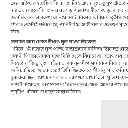
এফআইআর হয়েছিল কি না, তা নিয়ে এখন মুখে কুলুপ এঁটেছেন প
না? এর পেছনে কি কোনও বড়সড় প্রভাবশালীকে আড়াল করার চ
একাধিক নকল নকশা বানিয়ে মোটা টাকার বিনিময়ে তৃতীয় দে
শিকড় এতটাই গভীরে যে, পানিট্যাঙ্কি আইসিপি’র একজন প
নিচে।
নেপালে ব্যাগ ফেলে উধাও মূল পাণ্ডা জিতেন্দ্র
এদিকে এই চক্রের মূল পান্ডা, রাজস্থানের বাসিন্দা জিতেন্দ
তরুণী পিমচানোকের সঙ্গে দিল্লি থেকে বিমানে বাগডোগরায় এসেছ
দিয়েছেন। কিন্তু ধৃত গাড়ির চালক কুলদীপ শর্মাকে শনিবার 
পানিট্যাঙ্কিতে আটক হতেই তিনি জিতেন্দ্রকে সীমান্ত পার ক
বুক করা ছিল, যেখানে সকলের ব্যাগপত্র রাখা ছিল। পুলিশ জানত
চম্পট দিয়েছেন। বাগডোগরা বিমানবন্দর থেকে আসার পথে বিহা
সূত্রটিও খতিয়ে দেখছেন তদন্তকারীরা।