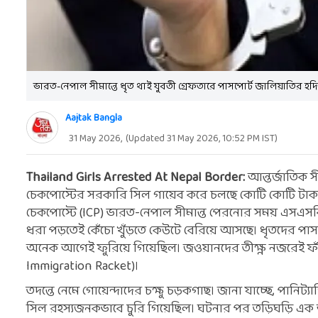
ভারত-নেপাল সীমান্তে ধৃত থাই যুবতী গ্রেফতারে পাসপোর্ট জালিয়াতির হদি
Aajtak Bangla
31 May 2026
,
(Updated
31 May 2026, 10:52 PM
IST)
Thailand Girls Arrested At Nepal Border:
আন্তর্জাতিক স
চেকপোস্টের সরকারি সিল গায়েব করে চলছে কোটি কোটি টাকার 
চেকপোস্টে (ICP) ভারত-নেপাল সীমান্ত পেরনোর সময় এসএসবি 
ধরা পড়তেই কেঁচো খুঁড়তে কেউটে বেরিয়ে আসছে। ধৃতদের পাস
অনেক আগেই ফুরিয়ে গিয়েছিল। জওয়ানদের তীক্ষ্ণ নজরেই ফাঁ
Immigration Racket)।
তদন্তে নেমে গোয়েন্দাদের চক্ষু চড়কগাছ। জানা যাচ্ছে, পা
সিল রহস্যজনকভাবে চুরি গিয়েছিল। ঘটনার পর তড়িঘড়ি এক