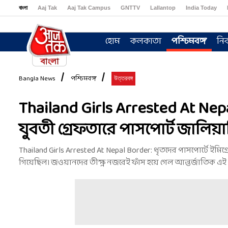
বাংলা
Aaj Tak
Aaj Tak Campus
GNTTV
Lallantop
India Today
Sports Tak
Crime Tak
Astro Tak
Gaming
Brides Today
Ishq FM
হোম
কলকাতা
পশ্চিমবঙ্গ
নির
Bangla News
পশ্চিমবঙ্গ
উত্তরবঙ্গ
Thailand Girls Arrested At Nep
যুবতী গ্রেফতারে পাসপোর্ট জালিয়া
Thailand Girls Arrested At Nepal Border: ধৃতদের পাসপোর্টে ই
গিয়েছিল। জওয়ানদের তীক্ষ্ণ নজরেই ফাঁস হয়ে গেল আন্তর্জাতিক এই 