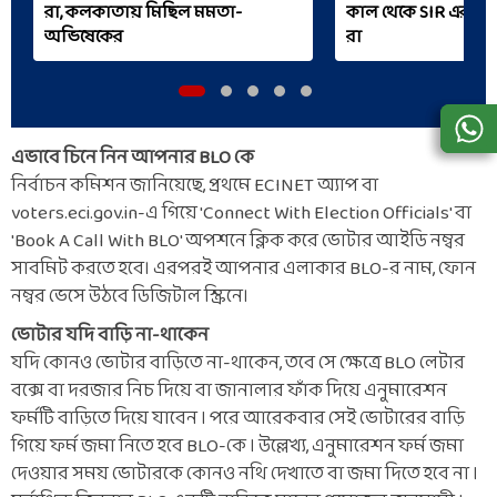
রা, কলকাতায় মিছিল মমতা-
কাল থেকে SIR এর কা
অভিষেকের
রা
এভাবে চিনে নিন আপনার BLO কে
নির্বাচন কমিশন জানিয়েছে, প্রথমে ECINET অ্যাপ বা
voters.eci.gov.in-এ গিয়ে 'Connect With Election Officials' বা
'Book A Call With BLO' অপশনে ক্লিক করে ভোটার আইডি নম্বর
সাবমিট করতে হবে। এরপরই আপনার এলাকার BLO-র নাম, ফোন
নম্বর ভেসে উঠবে ডিজিটাল স্ক্রিনে।
ভোটার যদি বাড়ি না-থাকেন
যদি কোনও ভোটার বাড়িতে না-থাকেন, তবে সে ক্ষেত্রে BLO লেটার
বক্সে বা দরজার নিচ দিয়ে বা জানালার ফাঁক দিয়ে এনুমারেশন
ফর্মটি বাড়িতে দিয়ে যাবেন ৷ পরে আরেকবার সেই ভোটারের বাড়ি
গিয়ে ফর্ম জমা নিতে হবে BLO-কে ৷ উল্লেখ্য, এনুমারেশন ফর্ম জমা
দেওয়ার সময় ভোটারকে কোনও নথি দেখাতে বা জমা দিতে হবে না ৷