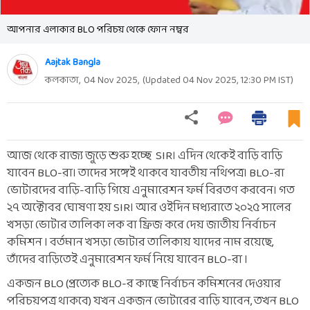
আপনার এলাকার BLO পরিচয় থেকে ফোন নম্বর
Aajtak Bangla
কলকাতা,
04 Nov 2025
,
(Updated
04 Nov 2025, 12:30 PM
IST)
আজ থেকে রাজ্য জুড়ে শুরু হচ্ছে SIR। এদিন থেকেই বাড়ি বাড়ি
যাবেন BLO-রা। তাদের সঙ্গেই থাকবে যাবতীয় নথিপত্র। BLO-রা
ভোটারদের বাড়ি-বাড়ি গিয়ে এনুমারেশন ফর্ম বিরতণ করবেন। গত
২৭ অক্টোবর ঘোষণা হয় SIR৷ আর ওইদিন মধ্যরাতে ২০২৫ সালের
খসড়া ভোটার তালিকা লক বা ফ্রিজ করে দেয় জাতীয় নির্বাচন
কমিশন ৷ বর্তমান খসড়া ভোটার তালিকায় যাদের নাম রয়েছে,
তাঁদের বাড়িতেই এনুমারেশন ফর্ম নিয়ে যাবেন BLO-রা ৷
একজন BLO (প্রত্যেক BLO-র কাছে নির্বাচন কমিশনের দেওয়ার
পরিচয়পত্র থাকবে) যখন একজন ভোটারের বাড়ি যাবেন, তখন BLO