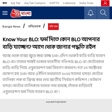
বাংলা
Aaj Tak
Aaj Tak Campus
GNTTV
Lallantop
India Today
Business
Bangla News
পশ্চিমবঙ্গ
দক্ষিণবঙ্গ
Know Your BLO: ফর্ম দিতে কোন BLO আপনার
বাড়ি যাচ্ছেন? আগে থেকে জানার পদ্ধতি রইল
আজ থেকে রাজ্য জুড়ে শুরু হচ্ছে SIR। এদিন থেকেই বাড়ি বাড়ি যাবেন
BLO-রা। তাদের সঙ্গেই থাকবে যাবতীয় নথিপত্র। BLO-রা ভোটারদের
বাড়ি-বাড়ি গিয়ে এনুমারেশন ফর্ম বিরতণ করবেন। গত ২৭ অক্টোবর
ঘোষণা হয় SIR৷ আর ওইদিন মধ্যরাতে ২০২৫ সালের খসড়া ভোটার
তালিকা লক বা ফ্রিজ করে দেয় জাতীয় নির্বাচন কমিশন ৷ বর্তমান
খসড়া ভোটার তালিকায় যাদের নাম রয়েছে, তাঁদের বাড়িতেই
এনুমারেশন ফর্ম নিয়ে যাবেন BLO-রা ৷
ADVERTISEMENT