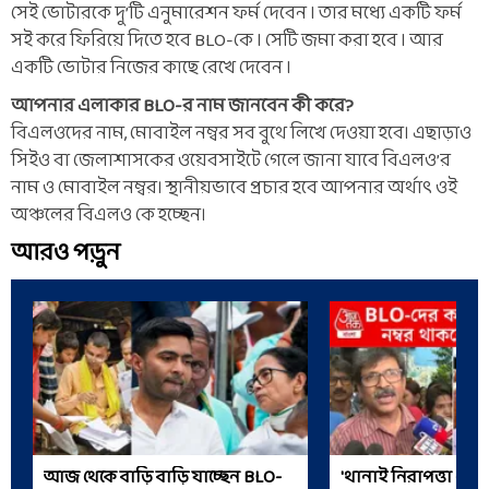
সেই ভোটারকে দু’টি এনুমারেশন ফর্ম দেবেন ৷ তার মধ্যে একটি ফর্ম
সই করে ফিরিয়ে দিতে হবে BLO-কে ৷ সেটি জমা করা হবে ৷ আর
একটি ভোটার নিজের কাছে রেখে দেবেন ৷
আপনার এলাকার BLO-র নাম জানবেন কী করে?
বিএলওদের নাম, মোবাইল নম্বর সব বুথে লিখে দেওয়া হবে। এছাড়াও
সিইও বা জেলাশাসকের ওয়েবসাইটে গেলে জানা যাবে বিএলও’র
নাম ও মোবাইল নম্বর। স্থানীয়ভাবে প্রচার হবে আপনার অর্থাৎ ওই
অঞ্চলের বিএলও কে হচ্ছেন।
আরও পড়ুন
আজ থেকে বাড়ি বাড়ি যাচ্ছেন BLO-
'থানাই নিরাপত্তা দেবে