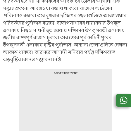
পরিবর্তন হবে না। দক্ষিণবঙ্গের অধিকাংশ জেলায় আগামী এক
সপ্তাহ শুকনো আবহাওয়া বজায় থাকবে। বাতাসে আর্দ্রতার
পরিমাণও কমবে। তবে বুধবার দক্ষিণের জেলাগুলিতে আবহাওয়ার
পরিবর্তনের পূর্বাভাস রয়েছে। বঙ্গোপসাগরের মায়ানমার উপকূল
এলাকায় নিম্নচাপ ঘনীভূত হওয়ায় দক্ষিণের উপকূলবর্তী এলাকায়
জলীয় বাষ্পপূর্ণ বাতাস ঢুকবে। তার জেরে পূর্ব মেদিনীপুরের
উপকূলবর্তী এলাকায় বৃষ্টির পূর্বাভাস। অন্যান্য জেলাগুলিতে মেঘলা
আকাশ থাকবে। তারপরে আগামী শনিবার পর্যন্ত দক্ষিণবঙ্গে
ঝড়বৃষ্টির কোনও সম্ভাবনা নেই।
ADVERTISEMENT