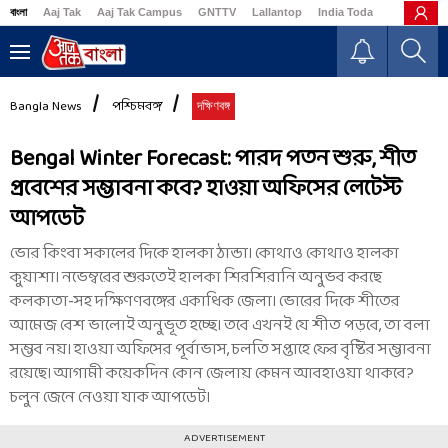
বাংলা
Aaj Tak
Aaj Tak Campus
GNTTV
Lallantop
India Today
Business
Bangla News
পশ্চিমবঙ্গ
দক্ষিণবঙ্গ
Bengal Winter Forecast: পারদ পতন শুরু, শীত
প্রবেশের সম্ভাবনা কবে? হাওয়া অফিসের লেটেস্ট
আপডেট
ভোর কিংবা সকালের দিকে হালকা ঠান্ডা। কোথাও কোথাও হালকা
কুয়াশা। নভেম্বরের শুরুতেই হালকা শিরশিরানি অনুভব করছে
কলকাতা-সহ দক্ষিণণবঙ্গের একাধিক জেলা। ভোরের দিকে শীতের
আমেজ বেশ ভালোই অনুভূত হচ্ছে। তবে এখনই যে শীত পড়বে, তা বলা
সম্ভব নয়। হাওয়া অফিসের পূর্বাভাস, চলতি সপ্তাহে ফের বৃষ্টির সম্ভাবনা
রয়েছে। আগামী কয়েকদিন কোন জেলায় কেমন আবহাওয়া থাকবে?
চলুন জেনে নেওয়া যাক আপডেট।
ADVERTISEMENT