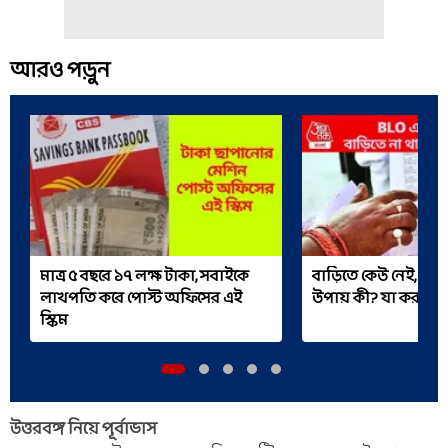
আরও পড়ুন
মাত্র ৫ বছরে ১৭ লক্ষ টাকা, সবাইকে
বাড়িতে কেউ নেই, SIR-
লাখপতি করে পোস্ট অফিসের এই
উপায় কী? যা করতে হব
স্কিম
উত্তরবঙ্গ নিয়ে পূর্বাভাস