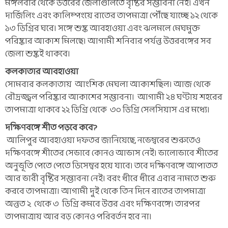
মঙ্গলবার থেকে উত্তরের জেলাগুলিতে বৃষ্টির সম্ভাবনা নেই। এখন
দার্জিলিং এবং কালিম্পংয়ে রাতের তাপমাত্রা পৌঁছে যাচ্ছে ১২ থেকে
১৩ ডিগ্রির ঘরে। সঙ্গে শুষ্ক আবহাওয়া এবং ঝলমলে মেঘমুক্ত
পরিষ্কার আকাশ মিলছে। আগামী শনিবার পর্যন্ত উত্তরবঙ্গের সব
জেলা শুষ্কই থাকবে।
কলকাতার আবহাওয়া
সোমবার কলকাতায় আংশিক মেঘলা আকাশছিল। আজ থেকে
রৌদ্রজ্জ্বল পরিষ্কার আকাশের সম্ভাবনা। আগামী ২৪ ঘণ্টায় শহরের
তাপমাত্রা থাকবে ২২ ডিগ্রি থেকে ৩০ ডিগ্রি সেলসিয়াস এর মধ্যে।
দক্ষিণবঙ্গে শীত পড়বে কবে?
আলিপুর আবহাওয়া দফতর জানিয়েছে, নভেম্বরের শুরুতেও
দক্ষিণবঙ্গে শীতের সেভাবে কোনও আভাস নেই। ভালোভাবে শীতের
অনুভূতি পেতে পেতে ডিসেম্বর হয়ে যাবে। তবে দক্ষিণবঙ্গে আপাতত
আর ভারী বৃষ্টির সম্ভাবনা নেই। বরং ধীরে ধীরে এবার নামতে শুরু
করবে তাপমাত্রা। আগামী দুই থেকে তিন দিনে রাতের তাপমাত্রা
অন্তত ২ থেকে ৩ ডিগ্রি কমবে উত্তর এবং দক্ষিণবঙ্গে। তারপর
তাপমাত্রায় আর বড় কোনও পরিবর্তন হবে না।