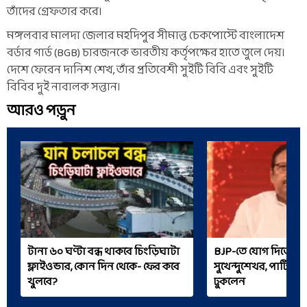
তাঁদের গ্রেফতার করে।
মঙ্গলবার মালদা জেলার মহদিপুর সীমান্ত চেকপোস্টে বাংলাদেশ
বর্ডার গার্ড (BGB) চারজনকে ভারতীয় কর্তৃপক্ষের হাতে তুলে দেয়।
দেশে ফেরেন দানিশ শেখ, তাঁর প্রতিবেশী সুইটি বিবি এবং সুইটি
বিবির দুই নাবালক সন্তান।
আরও পড়ুন
টানা ৬০ ঘণ্টা বন্ধ থাকবে চিংড়িঘাটা
BJP-তে যোগ দিতে চল
ফ্লাইওভার, কোন দিন থেকে- ফের কবে
সুখেন্দুশেখর, পার্টির হে
খুলবে?
ঢুকলেন