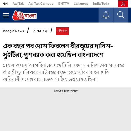
বাংলা
Aaj Tak
Aaj Tak Campus
GNTTV
Lallantop
India Today
Business
Bangla News
পশ্চিমবঙ্গ
দক্ষিণবঙ্গ
এক বছর পর দেশে ফিরলেন বীরভূমের দানিশ-
সুইটিরা, পুশব্যাক করা হয়েছিল বাংলাদেশে
প্রায় সাত মাস পর পরিবারের সঙ্গে মিলিত হলেন দানিশ শেখ। গত বছর
তাঁর স্ত্রী সুনালি এবং আট বছরের ছেলেকেও অবৈধ বাংলাদেশি
অভিবাসী সন্দেহে বাংলাদেশে পাঠিয়ে দেওয়া হয়েছিল।
ADVERTISEMENT