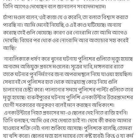
তিনি আগেও দেখেছেন বলে জানালেন সংবাদমাধ্যমে।
চাঁপা মণ্ডল বলেন, 'ওই কাজ যে ও করেনি, তা বলতে বিশ্বাস করতে
পারছি না। আমি মেনেই নিয়েছি, ও এই কাণ্ড ঘটিয়েছে। অন্যায়
করেছে তাই গুলি খেয়েছে। কারণ ওর নোংরামি তো আমি আগেও
দেখেছি। বিয়ের পর থেকে ওর নোংরামি আর অত্যাচার সহ্য করেই
আছি।'
নাবালিকাকে ধর্ষণ করে খুনের ঘটনায় পুলিশের গুলিতে মৃত্যু হয়েছে
অন্যতম অভিযুক্ত প্রভাস মণ্ডলের। সূত্রের দাবি, মঙ্গলবার রাতে
তাকে ঘটনার পুনর্নির্মাণের জন্য অপরাধস্থলে নিয়ে যাওয়া হয়েছিল।
সেখানেই সে পুলিশের হাত থেকে আগ্নেয়াস্ত্র কেড়ে নিয়ে গুলি
চালানোর চেষ্টা করে। পালানোর সময়ে পুলিশের পাল্টা গুলিতে তার
মৃত্যু হয়েছে। বারুইপুরের ঘটনায় পুলিশি এনকাউন্টার উত্তরপ্রদেশের
যোগী সরকারের অনুকরণ বলেই মনে করছেন অধিকাংশ।
এনকাউন্টারে নিহত প্রভাসের মা-ও ছেলের দেহ নিতে রাজি হননি।
তিনি বলছেন, 'আমি ওর দেহ দেখতে চাই না। দেখে কী করব! আমার
যাওয়ার শক্তি নেই। গলা শুকিয়ে আসছে। পুলিশকে বলেছি, তোমরা
যা খুশি করো। ছেলের মৃত্যু হলে মায়ের তো কষ্ট হবেই। কিন্তু ও যা কর্ম