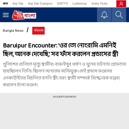
বাংলা
Aaj Tak
Aaj Tak Campus
GNTTV
Lallantop
India Today
Business
Bangla News
পশ্চিমবঙ্গ
Baruipur Encounter: 'ওর তো নোংরামি এমনিই
ছিল, অনেক দেখেছি,' সব ফাঁস করলেন প্রভাসের স্ত্রী
পুলিশের গুলিতে মৃত্যু স্বামীর। বারুইপুর ধর্ষণ ও খুনের ঘটনায় গ্রেফতার
হয়েছিলেন তিনি। ছিলেন অন্যতম অভিযুক্ত। সেই প্রভাস মণ্ডলের
এনকাউন্টারে বিচলিত হননি স্ত্রী। বরং স্বামী সম্পর্কে বিস্ফোরক মন্তব্য
করলেন চাঁপা মণ্ডল।
ADVERTISEMENT