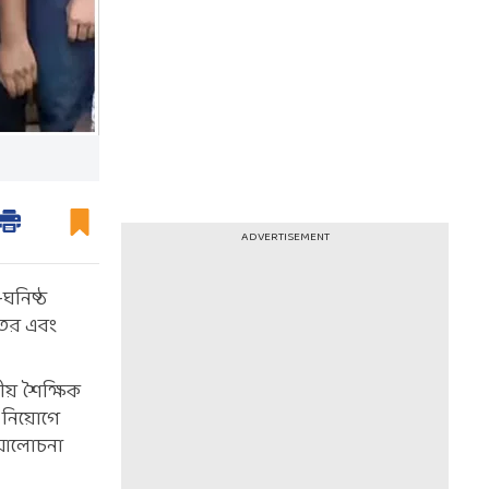
ADVERTISEMENT
ঘনিষ্ঠ
ফতর এবং
ীয় শৈক্ষিক
র নিয়োগে
গে আলোচনা