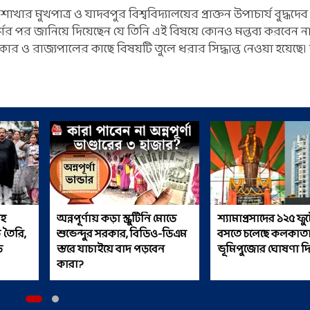
শাখার মুখপাত্র ও যাদবপুর বিশ্ববিদ্যালয়ের প্রাক্তন উপাচার্য বুদ্ধদে
শের পর জানিয়ে দিয়েছেন যে তিনি এই বিষয়ে কোনও মন্তব্য করবেন না
র ও রাজ্যপালের কাছে বিষয়টি তুলে ধরার সিদ্ধান্ত নেওয়া হয়েছে। উল
সহ
অন্নপূর্ণায় কড়া স্ক্রুটিনি মোডে
শ্যামাপ্রসাদের ১২৫ ফুটে
 তৈরি,
শুভেন্দুর সরকার, বিডিও-ডিএম
বসতে চলেছে কলকাত
়
স্তরে যাচাইয়ে বাদ পড়বেন
ভূমিপুজোর ঘোষণা দ
কারা?