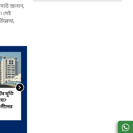
ব সাউ জানান,
। সেই
্লেখ্য,
র মূর্তি
'বুলডোজার সব জায়গায়
ায়?
পৌঁছতে পারে', পুর নোটিস নিয়ে
িলীপের
অভিষেককে হুঁশিয়ারি
দিলীপের?