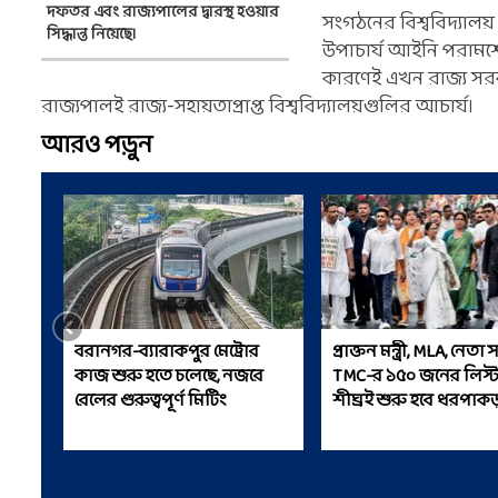
দফতর এবং রাজ্যপালের দ্বারস্থ হওয়ার
সংগঠনের বিশ্ববিদ্যালয় 
সিদ্ধান্ত নিয়েছে।
উপাচার্য আইনি পরামর্
কারণেই এখন রাজ্য সরকা
রাজ্যপালই রাজ্য-সহায়তাপ্রাপ্ত বিশ্ববিদ্যালয়গুলির আচার্য।
আরও পড়ুন
বরানগর-ব্যারাকপুর মেট্রোর
প্রাক্তন মন্ত্রী, MLA, নেতা 
কাজ শুরু হতে চলেছে, নজরে
TMC-র ১৫০ জনের লিস্ট
রেলের গুরুত্বপূর্ণ মিটিং
শীঘ্রই শুরু হবে ধরপাকড