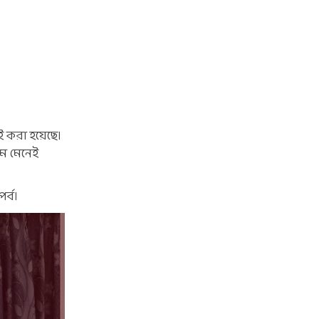
েই করা হয়েছে।
য়ম মেনেই
র্ব।