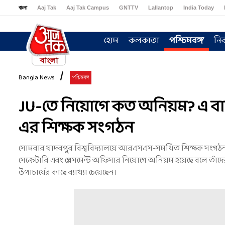
বাংলা
Aaj Tak
Aaj Tak Campus
GNTTV
Lallantop
India Today
Sports Tak
Crime Tak
Astro Tak
Gaming
Brides Today
Ishq FM
হোম
কলকাতা
পশ্চিমবঙ্গ
নির
Bangla News
পশ্চিমবঙ্গ
JU-তে নিয়োগে কত অনিয়ম? এ বার র
এর শিক্ষক সংগঠন
সোমবার যাদবপুর বিশ্ববিদ্যালয়ে আরএসএস-সমর্থিত শিক্ষক সংগঠন ‘অ
সেক্রেটারি এবং প্লেসমেন্ট অফিসার নিয়োগে অনিয়ম হয়েছে বলে তাঁদের
উপাচার্যের কাছে ব্যাখ্যা চেয়েছেন।