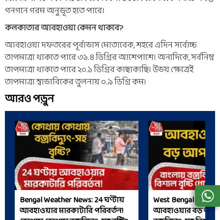
গনগনে গরম অনুভূত হতে পারে।
কলকাতার আবহাওয়া কেমন থাকবে?
আবহাওয়া দফতরের পূর্বাভাস মোতাবেক, শহরে এদিন সর্বোচ্চ
তাপমাত্রা থাকতে পারে ৩১.৪ ডিগ্রির আশেপাশে। অন্যদিকে, সর্বনিম্ন
তাপমাত্রা থাকতে পারে ২০.১ ডিগ্রির কাছাকাছি। উভয় ক্ষেত্রেই
তাপমাত্রা স্বাভাবিকের তুলনায় ০.৯ ডিগ্রি কম।
আরও পড়ুন
Bengal Weather News: 24 ঘণ্টায়
West Bengal Weathe
আবহাওয়ার মারকাটারি পরিবর্তন!
আবহাওয়ার বড় আপড