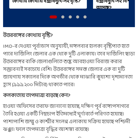
কোথায় কোথায় বজ্রবিদ্যুৎ-সহ বৃষ্টি?
বজ্রবিদ্যুৎ-সহ বিশাল ব
আসছে?
উত্তরবঙ্গের কোথায় বৃষ্টি?
IMD-র দেওয়া পূর্বাভাস অনুযায়ী, মঙ্গলবার হালকা বৃষ্টিপাত হতে
পারে দার্জিলিং জেলার এক থেকে দুটি এলাকায়। তবে দার্জিলিং ছাড়া
উত্তরবঙ্গের বাকি জেলাগুলিতে শুষ্ক আবহাওয়া বিরাজ করার
সম্ভাবনাই সবচেয়ে বেশি। উত্তরবঙ্গের সমস্ত জেলার এক বা দুটি
জায়গায় সকালের দিকে অগভীর থেকে মাঝারি কুয়াশা দৃশ্যমানতা
হ্রাস (৯৯৯.২০০ মিটার) থাকতে পারে।
কলকাতায় তাপমাত্রা বাড়ছে কেন?
হাওয়া অফিসের তরফে জানানো হয়েছে, দক্ষিণ পূর্ব বঙ্গোপসাগরে
তৈরি হওয়া একটি নিম্নচাপ ইতিমধ্যেই ঘূর্ণাবর্তে পরিণত হয়েছে।
পাশাপাশি জম্মু ও কাশ্মীর সংলগ্ন এলাকায় সক্রিয় হয়েছে পশ্চিমী
ঝঞ্ঝা। ফলে তাপমাত্রা বৃদ্ধির আশঙ্কা রয়েছে।