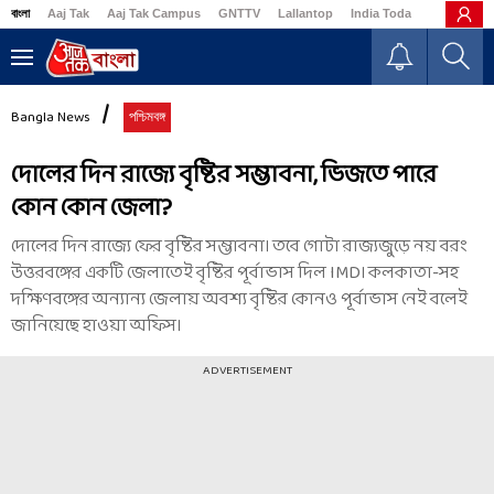
বাংলা
Aaj Tak
Aaj Tak Campus
GNTTV
Lallantop
India Today
Business
Bangla News
পশ্চিমবঙ্গ
দোলের দিন রাজ্যে বৃষ্টির সম্ভাবনা, ভিজতে পারে
কোন কোন জেলা?
দোলের দিন রাজ্যে ফের বৃষ্টির সম্ভাবনা। তবে গোটা রাজ্যজুড়ে নয় বরং
উত্তরবঙ্গের একটি জেলাতেই বৃষ্টির পূর্বাভাস দিল IMD। কলকাতা-সহ
দক্ষিণবঙ্গের অন্যান্য জেলায় অবশ্য বৃষ্টির কোনও পূর্বাভাস নেই বলেই
জানিয়েছে হাওয়া অফিস।
ADVERTISEMENT