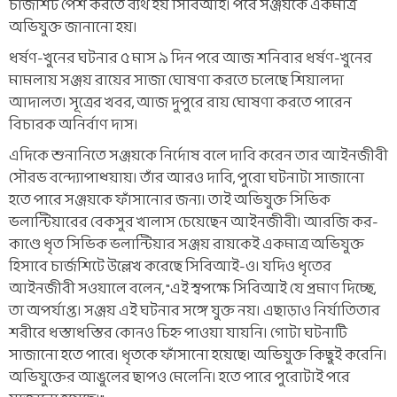
চার্জশিট পেশ করতে ব্যর্থ হয় সিবিআই। পরে সঞ্জয়কে একমাত্র
অভিযুক্ত জানানো হয়।
ধর্ষণ-খুনের ঘটনার ৫ মাস ৯ দিন পরে আজ শনিবার ধর্ষণ-খুনের
মামলায় সঞ্জয় রায়ের সাজা ঘোষণা করতে চলেছে শিয়ালদা
আদালত। সূত্রের খবর, আজ দুপুরে রায় ঘোষণা করতে পারেন
বিচারক অনির্বাণ দাস।
এদিকে শুনানিতে সঞ্জয়কে নির্দোষ বলে দাবি করেন তার আইনজীবী
সৌরভ বন্দ্যোপাধ্য়ায়। তাঁর আরও দাবি, পুরো ঘটনাটা সাজানো
হতে পারে সঞ্জয়কে ফাঁসানোর জন্য। তাই অভিযুক্ত সিভিক
ভলান্টিয়ারের বেকসুর খালাস চেয়েছেন আইনজীবী। আরজি কর-
কাণ্ডে ধৃত সিভিক ভলান্টিয়ার সঞ্জয় রায়কেই একমাত্র অভিযুক্ত
হিসাবে চার্জশিটে উল্লেখ করেছে সিবিআই-ও। যদিও ধৃতের
আইনজীবী সওয়ালে বলেন, "এই স্বপক্ষে সিবিআই যে প্রমাণ দিচ্ছে,
তা অপর্যাপ্ত। সঞ্জয় এই ঘটনার সঙ্গে যুক্ত নয়। এছাড়াও নির্যাতিতার
শরীরে ধস্তাধস্তির কোনও চিহ্ন পাওয়া যায়নি। গোটা ঘটনাটি
সাজানো হতে পারে। ধৃতকে ফাঁসানো হয়েছে। অভিযুক্ত কিছুই করেনি।
অভিযুক্তের আঙুলের ছাপও মেলেনি। হতে পারে পুরোটাই পরে