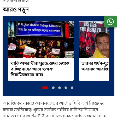
সাজানো হয়েছে।"
আরও পড়ুন
'বাকি অপরাধীরা ঘুরছে, ওদের দেখতে
ডাক্তার ধর্ষণ-খুনে সর্ব
পাচ্ছি,' রায়ের আগে 'হতাশ'
অবশেষে আরজি কর ম
নির্যাতিতার মা-বাবা
আরজি কর-কাণ্ডে আদালতে এর আগেও সিবিআই নিজেদের
বক্তব্য জানিয়েছে। ধৃতের সর্বোচ্চ শাস্তির দাবি জানিয়েছেন
সিবিআইয়ের আইনজীবীরা। চিকিৎসককে ধর্ষণ ও খুনের ঘটনা