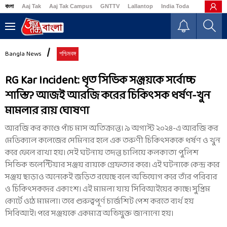
বাংলা
Aaj Tak
Aaj Tak Campus
GNTTV
Lallantop
India Today
Business
Bangla News
পশ্চিমবঙ্গ
RG Kar Incident: ধৃত সিভিক সঞ্জয়কে সর্বোচ্চ
শাস্তি? আজই আরজি করের চিকিৎসক ধর্ষণ-খুন
মামলার রায় ঘোষণা
আরজি কর কাণ্ডে পাঁচ মাস অতিক্রান্ত। ৯ অগাস্ট ২০২৪-এ আরজি কর
মেডিক্যাল কলেজের সেমিনার হলে এক তরুণী চিকিৎসককে ধর্ষণ ও খুন
করে ফেলে রাখা হয়। সেই ঘটনায় তদন্ত চালিয়ে কলকাতা পুলিশ
সিভিক ভলেন্টিয়ার সঞ্জয় রায়কে গ্রেফতার করে। এই ঘটনাকে কেন্দ্র করে
সঞ্জয় ছাড়াও অনেকেই জড়িত রয়েছে বলে অভিযোগ করে তাঁর পরিবার
ও চিকিৎসকদের একাংশ। এই মামলা যায় সিবিআইয়ের কাছে। সুপ্রিম
কোর্টে ওঠে মামলা। তবে গুরুত্বপূর্ণ চার্জশিট পেশ করতে ব্যর্থ হয়
সিবিআই। পরে সঞ্জয়কে একমাত্র অভিযুক্ত জানানো হয়।