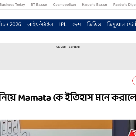
Business Today
BT Bazaar
Cosmopolitan
Harper's Bazaar
Reader’s Dige
্বাচন 2026
লাইফস্টাইল
IPL
দেশ
ভিডিও
ভিস্যুয়াল স্টো
ADVERTISEMENT
it নিয়ে Mamata কে ইতিহাস মনে করাল