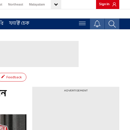
Sign In
st
Northeast
Malayalam
ফ্যাক্ট চেক
রি
Feedback
েন
ADVERTISEMENT