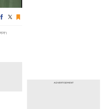
েল'।
ADVERTISEMENT