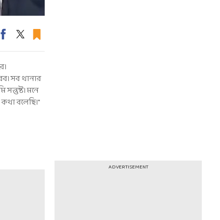
ীর।
করব। সব থানার
সন্তুষ্ট। মনে
েও কথা বলেছি।"
ADVERTISEMENT