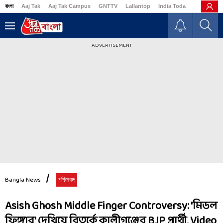
বাংলা
Aaj Tak
Aaj Tak Campus
GNTTV
Lallantop
India Today
Business
ADVERTISEMENT
Bangla News
পশ্চিমবঙ্গ
Asish Ghosh Middle Finger Controversy: 'মিডল
ফিঙ্গার' দেখিয়ে বিতর্কে কালীগঞ্জের BJP প্রার্থী, Video