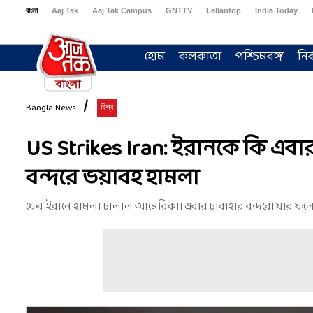
বাংলা
Aaj Tak
Aaj Tak Campus
GNTTV
Lallantop
India Today
Sports Tak
Crime Tak
Astro Tak
Gaming
Brides Today
Ishq FM
হোম
কলকাতা
পশ্চিমবঙ্গ
নির
Bangla News
বিশ্ব
US Strikes Iran: ইরানকে কি এবা
বন্দরে ভয়াবহ হামলা
ফের ইরানে হামলা চালাল আমেরিকা। এবার চাবাহার বন্দরে। যার ফলে মধ