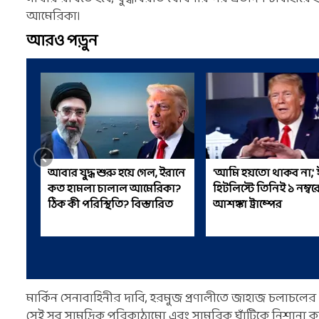
আমেরিকা।
আরও পড়ুন
আবার যুদ্ধ শুরু হয়ে গেল, ইরানে
'আমি হয়তো থাকব না,' 
কত হামলা চালাল আমেরিকা?
হিটলিস্টে তিনিই ১ নম্বরে
ঠিক কী পরিস্থিতি? বিস্তারিত
আশঙ্কা ট্রাম্পের
মার্কিন সেনাবাহিনীর দাবি, হরমুজ প্রণালীতে জাহাজ চলাচলের
সেই সব সামুদ্রিক পরিকাঠামো এবং সামরিক ঘাঁটিকে নিশানা করা হ