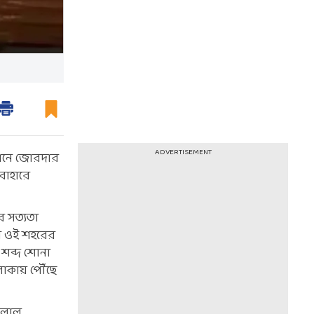
ADVERTISEMENT
ইরানে জোরদার
বাহারে
র সত্যতা
পর ওই শহরের
র শব্দ শোনা
লাকায় পৌঁছে
চালাল