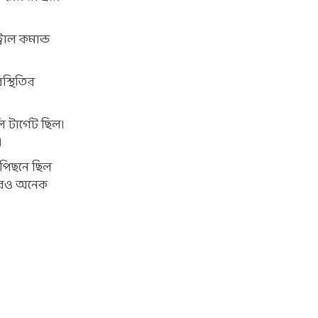
রাল কমান্ড
স্থিতির
ি টার্গেট ছিল।
।
 পিছনে ছিল
 আরও অনেক