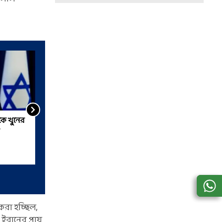
কে খুনের
'ইরানের অস্তিত্ব থাকবে না...',
তেহরানকে যুদ্ধ নিয়ে চরম
হুঁশিয়ারি ট্রাম্পের
করা হচ্ছিল,
ইরানের প্রায়