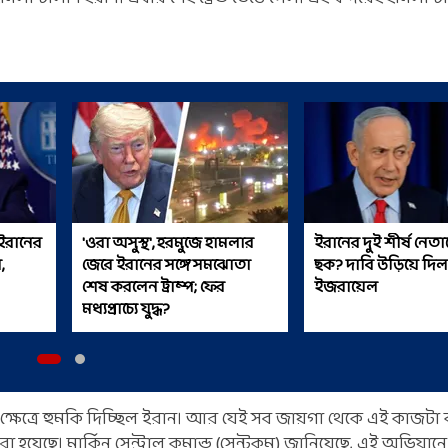
ইরানের
'ওরা অসুস্থ', হরমুজে হামলার
ইরানের দুই শীর্ষ নেতা
,
জেরে ইরানের সঙ্গে সমঝোতা
ছক? দাবি উড়িয়ে দিল
শেষ করলেন ট্রাম্প; ফের
ইজরায়েল
মধ্যপ্রাচ্যে যুদ্ধ?
 ক্ষেত্রে হুমকি দিচ্ছিল ইরান। আর যেই সব জায়গা থেকে এই কাজটা 
য়েছে। মার্কিন সেন্ট্রাল কমান্ড (সেন্টকম) জানিয়েছে, এই অভিযানে 