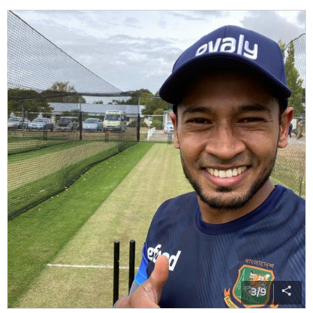
3
/
9