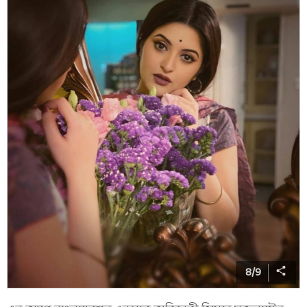
8
/
9