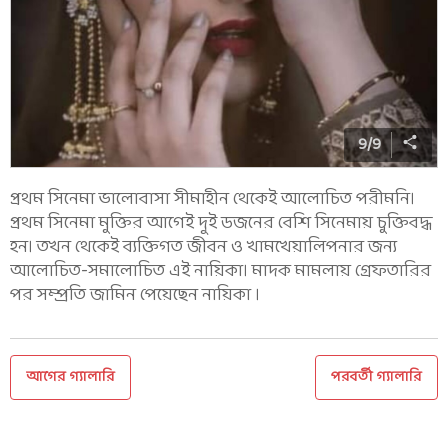
9
/
9
প্রথম সিনেমা ভালোবাসা সীমাহীন থেকেই আলোচিত পরীমনি।
প্রথম সিনেমা মুক্তির আগেই দুই ডজনের বেশি সিনেমায় চুক্তিবদ্ধ
হন। তখন থেকেই ব্যক্তিগত জীবন ও খামখেয়ালিপনার জন্য
আলোচিত-সমালোচিত এই নায়িকা। মাদক মামলায় গ্রেফতারির
পর সম্প্রতি জামিন পেয়েছেন নায়িকা ।
আগের গ্যালারি
পরবর্তী গ্যালারি