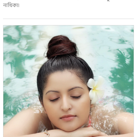
নায়িকা।