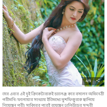
4
/
9
তবে এবার এই দুই ক্রিকেটারকেই চ্যালেঞ্জ করে বসলেন অভিনেত্রী
পরীমনি। ফলোয়ার সংখ্যায় ইতিমধ্যে মুশফিকুরকে ছাপিয়ে
গিয়েছেন পরী। সাকিবের পরেই রয়েছেন ঢালিউডের সুন্দরী