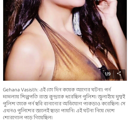
1
/
9
Gehana Vasisth: এই তো দিন কয়েক আগের ঘটনা। পর্ন
মামলায় শিল্পপতি রাজ কুন্দ্রাকে ধরেছিল পুলিশ। জুলাইয়ে মুম্বই
পুলিশ তাকে পর্ন ছবি বানানোর অভিযোগ পাকড়াও করেছিল। সে
এখনও পুলিশের জালেই ছাড়া পায়নি। এই ঘটনা নিয়ে দেশে
শোরগোল পড়ে গিয়েছিল।