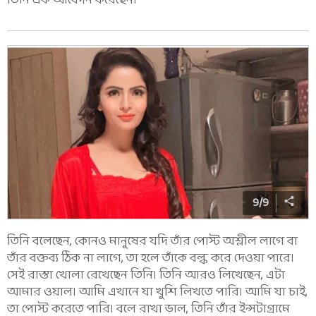
তিনি এক আবেদন করেছেন।
9
/
9
তিনি বলেছেন, কোনও মানুষের যদি তাঁর পোস্ট অশ্লীল লাগে বা
তাঁর বক্তব্য ঠিক না লাগে, তা হলে তাঁকে বল্ক করে দেওয়া পারে।
সেই রাস্তা খোলা রেখেছেন তিনি। তিনি আরও লিখেছেন, এটা
আমার ওয়াল। আমি এখানে যা খুশি লিখতে পারি। আমি যা চাই,
তা পোস্ট করেতে পারি। বলে রাখা ভাল, তিনি তাঁর ইন্সটাগ্রামে