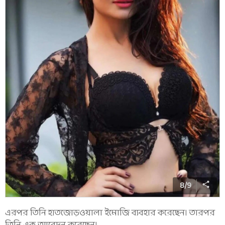
8
/
9
এরপর তিনি হাতজোড়ওয়ালা ইমোজি ব্যবহার করেছেন। তারপর