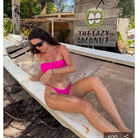
6
/
10