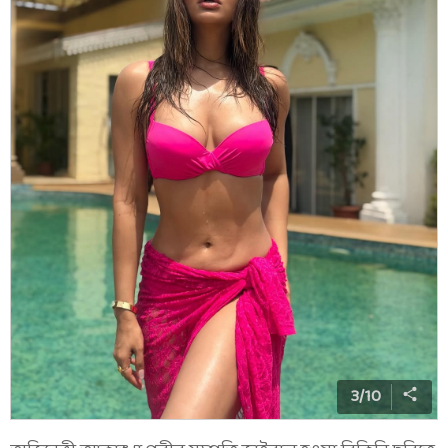
3
/
10