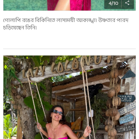
4
/
10
গোলাপি রঙের বিকিনিতে লাস্যময়ী আকাঙ্খা। উষ্ণতার পারদ
চড়িয়েছেন তিনি।