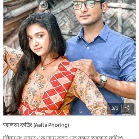
3
/
6
আলতা ফড়িং (Aalta Phoring)
জীবন সংগ্রামের এক অন্য রকম গল্প বলবে 'আলতা ফড়িং'।