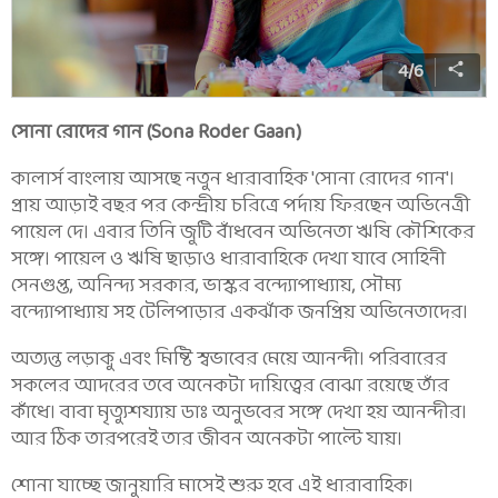
4
/
6
সোনা রোদের গান (Sona Roder Gaan)
কালার্স বাংলায় আসছে নতুন ধারাবাহিক 'সোনা রোদের গান'।
প্রায় আড়াই বছর পর কেন্দ্রীয় চরিত্রে পর্দায় ফিরছেন অভিনেত্রী
পায়েল দে। এবার তিনি জুটি বাঁধবেন অভিনেতা ঋষি কৌশিকের
সঙ্গে। পায়েল ও ঋষি ছাড়াও ধারাবাহিকে দেখা যাবে সোহিনী
সেনগুপ্ত, অনিন্দ্য সরকার, ভাস্কর বন্দ্যোপাধ্যায়, সৌম্য
বন্দ্যোপাধ্যায় সহ টেলিপাড়ার একঝাঁক জনপ্রিয় অভিনেতাদের।
অত্যন্ত লড়াকু এবং মিষ্টি স্বভাবের মেয়ে আনন্দী। পরিবারের
সকলের আদরের তবে অনেকটা দায়িত্বের বোঝা রয়েছে তাঁর
কাঁধে। বাবা মৃত্যুশয্যায় ডাঃ অনুভবের সঙ্গে দেখা হয় আনন্দীর।
আর ঠিক তারপরেই তার জীবন অনেকটা পাল্টে যায়।
শোনা যাচ্ছে জানুয়ারি মাসেই শুরু হবে এই ধারাবাহিক।