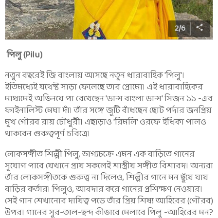
2
/
6
পিলু (Pilu)
নতুন বছরেই জি বাংলায় আসছে নতুন ধারাবাহিক 'পিলু'।
ইতিমধ্যেই যথেষ্ট সাড়া ফেলেছে তার প্রোমো। এই ধারাবাহিকের
মাধ্যমেই অভিনয়ে পা রেখেছেন 'ডান্স বাংলা ডান্স' সিজন ১১ -এর
ফাইনালিস্ট মেঘা দাঁ। তাঁর সঙ্গে জুটি বাঁধছেন ছোট পর্দার জনপ্রিয়
মুখ গৌরব রায় চৌধুরী। এছাড়াও 'রিমলি' ওরফে ইধিকা পালও
থাকবেন গুরুত্বপূর্ণ চরিত্রে।
লোকসঙ্গীত শিল্পী পিলু, ভাগ্যচক্রে এমন এক বাড়িতে গানের
সুযোগ পাবে যেখানে প্রায় সকলেই শাস্ত্রীয় সঙ্গীত বিশারদ। অন্যরা
তাঁর লোকসঙ্গীতকে গুরুত্ব না দিলেও, শিল্পীর গানে মন ছুঁয়ে যায়
বাড়ির কর্তার। পিলুও, আবদার করে গানের প্রশিক্ষণ নেওয়ার।
সেই গান শেখানোর দায়িত্ব পড়ে তাঁর প্রিয় শিষ্য আহিরের (গৌরব)
উপর। গানের সুর-তাল-ছন্দ কীভাবে মেলাবে পিলু -আহিরের মন?