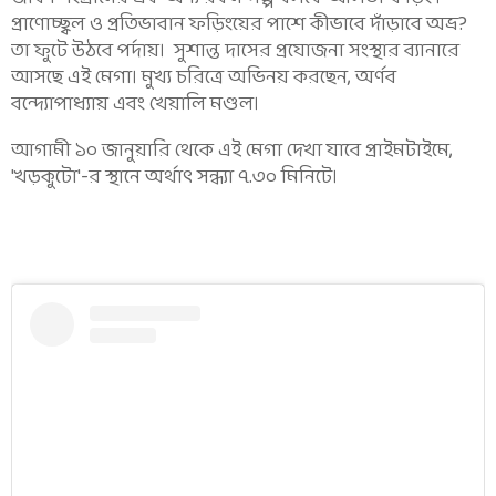
প্রাণোচ্ছ্বল ও প্রতিভাবান ফড়িংয়ের পাশে কীভাবে দাঁড়াবে অভ্র?
তা ফুটে উঠবে পর্দায়। সুশান্ত দাসের প্রযোজনা সংস্থার ব্যানারে
আসছে এই মেগা। মুখ্য চরিত্রে অভিনয় করছেন, অর্ণব
বন্দ্যোপাধ্যায় এবং খেয়ালি মণ্ডল।
আগামী ১০ জানুয়ারি থেকে এই মেগা দেখা যাবে প্রাইমটাইমে,
'খড়কুটো'-র স্থানে অর্থাৎ সন্ধ্যা ৭.৩০ মিনিটে।