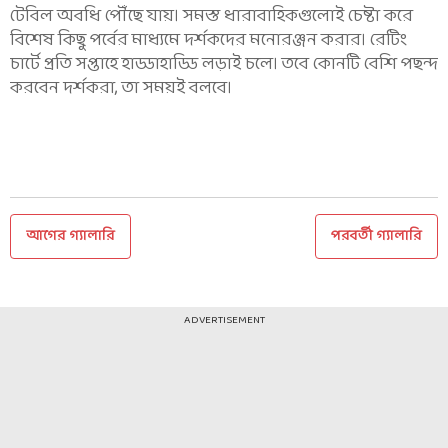
টেবিল অবধি পৌঁছে যায়। সমস্ত ধারাবাহিকগুলোই চেষ্টা করে
বিশেষ কিছু পর্বের মাধ্যমে দর্শকদের মনোরঞ্জন করার। রেটিং
চার্টে প্রতি সপ্তাহে হাড্ডাহাড্ডি লড়াই চলে। তবে কোনটি বেশি পছন্দ
করবেন দর্শকরা, তা সময়ই বলবে।
আগের গ্যালারি
পরবর্তী গ্যালারি
ADVERTISEMENT