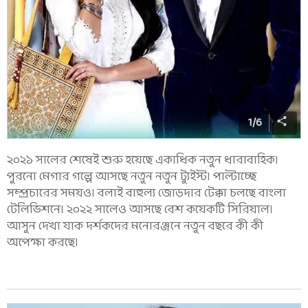
1
/
6
২০২১ সালের শেষেই শুরু হয়েছে একাধিক নতুন ধারাবাহিক।
পুরনো মেগার গল্পে আসছে নতুন নতুন ট্যুইস্ট। পাল্টাচ্ছে
সম্প্রচারের সময়ও। বলাই বাহুল্য জোড়দার টেক্কা চলছে বাংলা
টেলিভিশনে। ২০২২ সালেও আসছে বেশ কয়েকটি সিরিয়াল।
আসুন দেখা যাক দর্শকদের মনোরঞ্জনে নতুন বছরে কী কী
অপেক্ষা করছে।