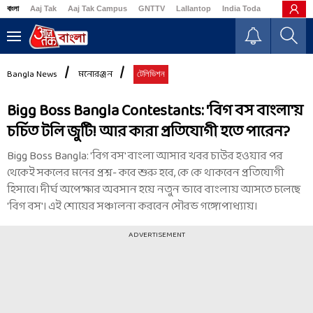
বাংলা
Aaj Tak
Aaj Tak Campus
GNTTV
Lallantop
India Today
Business
Bangla News
মনোরঞ্জন
টেলিভিশন
Bigg Boss Bangla Contestants: 'বিগ বস বাংলা'য়
চর্চিত টলি জুটি! আর কারা প্রতিযোগী হতে পারেন?
Bigg Boss Bangla: 'বিগ বস' বাংলা আসার খবর চাউর হওয়ার পর
থেকেই সকলের মনের প্রশ্ন- কবে শুরু হবে, কে কে থাকবেন প্রতিযোগী
হিসাবে। দীর্ঘ অপেক্ষার অবসান হয়ে নতুন ভাবে বাংলায় আসতে চলেছে
'বিগ বস'। এই শোয়ের সঞ্চালনা করবেন সৌরভ গঙ্গোপাধ্যায়।
ADVERTISEMENT