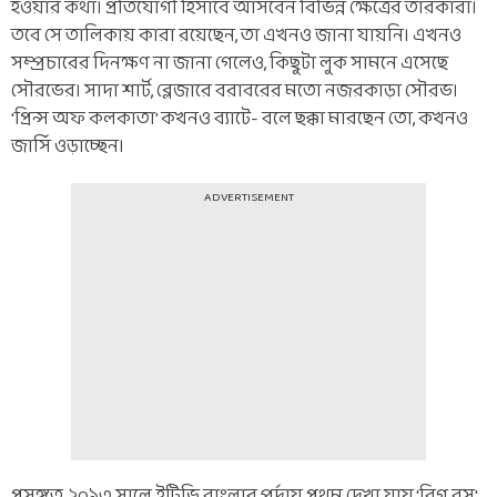
হওয়ার কথা। প্রতিযোগী হিসাবে আসবেন বিভিন্ন ক্ষেত্রের তারকারা।
তবে সে তালিকায় কারা রয়েছেন, তা এখনও জানা যায়নি। এখনও
সম্প্রচারের দিনক্ষণ না জানা গেলেও, কিছুটা লুক সামনে এসেছে
সৌরভের। সাদা শার্ট, ব্লেজারে বরাবরের মতো নজরকাড়া সৌরভ।
'প্রিন্স অফ কলকাতা' কখনও ব্যাটে- বলে ছক্কা মারছেন তো, কখনও
জার্সি ওড়াচ্ছেন।
ADVERTISEMENT
প্রসঙ্গত, ২০১৩ সালে ইটিভি বাংলার পর্দায় প্রথম দেখা যায় 'বিগ বস'