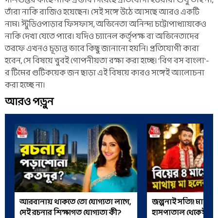
দাশগুপ্তর কাছে নাকি প্রস্তাব গিয়েছে প্রতিযোগী হওয়ার। শুধু তাই না,
তাঁরা নাকি রাজিও হয়েছেন। সেই সঙ্গে উঠে আসছে আরও একটি
নাম। স্টুডিওপাড়ার ফিসফাস, অভিনেতা অনিন্দ্য চট্টোপাধ্যায়কেও
নাকি দেখা যেতে পারে। যদিও চ্যানেল কর্তৃপক্ষ বা অভিনেতাদের
তরফে এখনও চূড়ান্ত ভাবে কিছু জানানো হয়নি। প্রতিযোগী কারা
হবেন, সে বিষয়ে খুবই গোপনীয়তা রক্ষা করা হচ্ছে। 'বিগ বস বাংলা'-
র টিমের গুটিকয়েক জন ছাড়া এই বিষয়ে কারও সঙ্গেই আলোচনা
করা হচ্ছে না।
আরও পড়ুন
আরবানায় থাকতে তো যোগ্যতা লাগে,
জল্পনাই সত্যি! মা হলেন
সেই রচনার শিক্ষাগত যোগ্যতা কী?
হাসপাতাল থেকেই শে