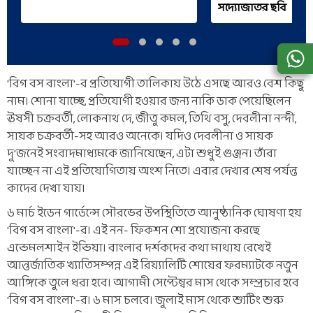
সদ্যোজাতর ছবি
'বিগ বস বাংলা'-র প্রতিযোগী তালিকায় উঠে এসছে আরও বেশ কিছু
নাম। শোনা যাচ্ছে, প্রতিযোগী হওয়ার জন্য নাকি ডাক পেয়েছিলেন
ঊষসী চক্রবর্তী, লোকনাথ দে, জীতু কমল, তিথি বসু, দেবলীনা নন্দী,
সায়ক চক্রবর্তী-সহ আরও অনেকে। যদিও দেবলীনা ও সায়ক
দু'জনেই সংবাদমাধ্যমকে জানিয়েছেন, এটা শুধুই গুঞ্জন। তাঁরা
যাচ্ছেন না এই প্রতিযোগিতায় অংশ নিতে। এবার দেখার শেষ পর্যন্ত
কাদের দেখা যায়।
৬ মার্চ ইডেন গার্ডেন্সে সৌরভের উপস্থিতিতে আনুষ্ঠানিক ঘোষণা হয়
'বিগ বস বাংলা'-র। এই নন- ফিকশন শো প্রযোজনা করছে
এন্ডেমলশাইন ইন্ডিয়া। বাংলার দর্শকদের কথা মাথায় রেখেই
আন্তর্জাতিক খ্যাতিসম্পন্ন এই রিয়্যালিটি শোয়ের ফরম্যাটকে নতুন
আঙ্গিকে তুলে ধরা হবে। আগামী সেপ্টেম্বর মাস থেকে সম্প্রচার হবে
'বিগ বস বাংলা'-র। ৬ মাস চলবে। জুলাই মাস থেকে শ্যুটিং শুরু