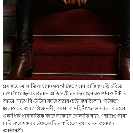
প্রসঙ্গত, শোলাঙ্কি রায়কে শেষ 'গাঁটছড়া' ধারাবাহিকে খড়ি চরিত্রে
দেখা গিয়েছিল। বর্তমানে অভিনেত্রী মন দিয়েছেন বড় পর্দা ওটিটি-র
কাজে। মাঝে বি-টাউনে কাজ করার চেষ্টা করছিলেন। 'গাঁটছড়া'
ছাড়াও এর আগে 'ইচ্ছে নদী', 'প্রথমা কাদম্বিনী', 'ফাগুন বউ'-র মতো
একাধিক ধারাবাহিকে কাজ করেছেন শোলাঙ্কি রায়। এছাড়াও 'বাবা
বেবি ও' ও 'শহরের উষ্ণতম দিনে' ছবিতে সকলের মন করেছেন
অভিনেত্রী।