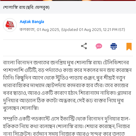
শোলাঙ্কি রায় (ছবি: ফেসবুক)
Aajtak Bangla
কলকাতা,
01 Aug 2025
,
(Updated
01 Aug 2025, 12:21 PM
IST)
বাংলা বিনোদন জগতের জনপ্রিয় মুখ শোলাঙ্কি রায়। টেলিভিশনের
পাশাপাশি ওটিটি, বড় পর্দাতেও কাজ করে সকলের মন জয় করেছেন
তিনি। কিছুদিন আগে থেকে স্টুডিও পাড়ায় গুঞ্জন, খুব শীঘ্রই নতুন
ধারাবাহিকের মাধ্যমে ছোটপর্দায় কামব্যাক হবে তাঁর। তবে কাজের
খবর ছাড়াও, আরও একটি কারণে হঠাৎ শিরোনামে নায়িকা। গ্ল্যামার
দুনিয়ার আড়ালে ঠিক কতটা অন্ধকার, সেই রূঢ় বাস্তব নিয়ে মুখ
খুলেছেন শোলাঙ্কি।
সম্প্রতি একটি পডকাস্টে এসে ইন্ডাস্ট্রি থেকে বিনোদন দুনিয়ার হাল-
হকিকত নিয়ে কথা বলেছেন শোলাঙ্কি রায়। শেয়ার করেছেন, নিজের
নানা সিক্রেটস। বর্তমান সময় নিজেকে আরও 'সুন্দর' করে তুলতে