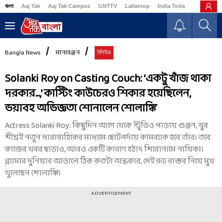
বাংলা
Aaj Tak
Aaj Tak Campus
GNTTV
Lallantop
India Today
Business
Bangla News
মনোরঞ্জন
টলিউড
Solanki Roy on Casting Couch: 'একটু খাঁজ থাকা
দরকার...,' কাস্টিং কাউচেরও শিকার হয়েছিলেন,
ভয়াবহ অভিজ্ঞতা শোনালেন শোলাঙ্কি
Actress Solanki Roy: কিছুদিন আগে থেকে স্টুডিও পাড়ায় গুঞ্জন, খুব
শীঘ্রই নতুন ধারাবাহিকের মাধ্যমে ছোটপর্দায় কামব্যাক হবে তাঁর। তবে
কাজের খবর ছাড়াও, আরও একটি কারণে হঠাৎ শিরোনামে নায়িকা।
গ্ল্যামার দুনিয়ার আড়ালে ঠিক কতটা অন্ধকার, সেই রূঢ় বাস্তব নিয়ে মুখ
খুলেছেন শোলাঙ্কি।
ADVERTISEMENT