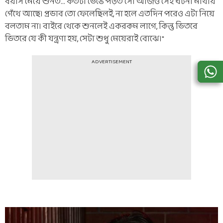
বয়সি মেয়ে শুনত... কতটা ভেঙে পড়ত সে। আজও সেই ঘটনা মাথায়
গেঁথে আছে। প্রভাব তো ফেলেছিলই, না হলে এতদিন পরেও এটা নিয়ে
বলতাম না। বাইরে থেকে শুনলেই একরকম লাগে, কিন্তু ভিতরে
ভিতরে যে কী যন্ত্রণা হয়, সেটা শুধু মেয়েরাই বোঝে।"
ADVERTISEMENT