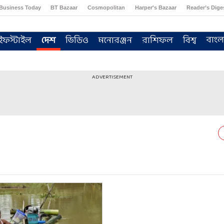
Business Today
BT Bazaar
Cosmopolitan
Harper's Bazaar
Reader’s Dige
বাংল
ইফস্টাইল
দেশ
ভিডিও
মনোরঞ্জন
রাশিফল
বিশ্ব
ADVERTISEMENT