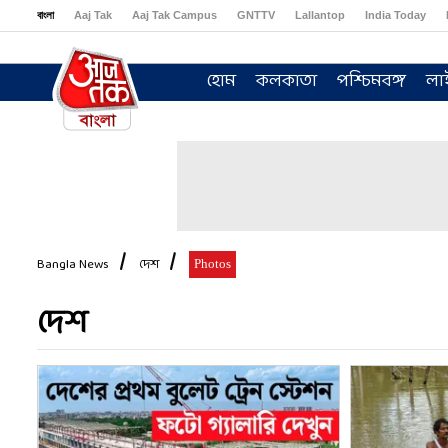
বাংলা
Aaj Tak
Aaj Tak Campus
GNTTV
Lallantop
India Today
Sports Tak
Crime Tak
Astro Tak
Gaming
Brides Today
Ishq FM
হোম
কলকাতা
পশ্চিমবঙ্গ
লা
Bangla News
দেশ
Photos
দেশ