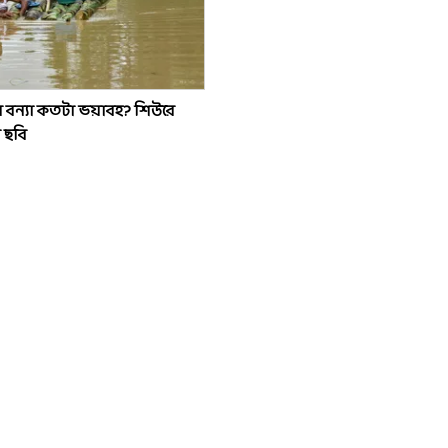
 বন্যা কতটা ভয়াবহ? শিউরে
 ছবি