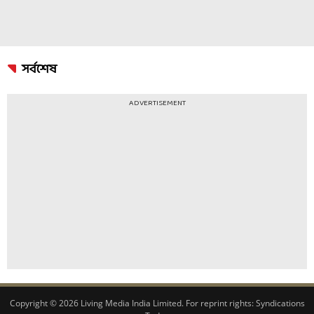
সর্বশেষ
ADVERTISEMENT
Copyright © 2026 Living Media India Limited. For reprint rights:
Syndications