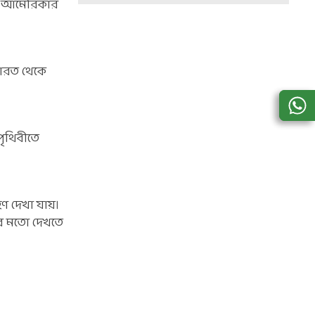
কা, আমেরিকার
 ভারত থেকে
 পৃথিবীতে
ণ দেখা যায়।
লের মতো দেখতে