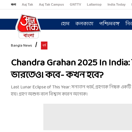
বাংলা
Aaj Tak
Aaj Tak Campus
GNTTV
Lallantop
India Today
Sports Tak
Crime Tak
Astro Tak
Gaming
Brides Today
Ishq FM
হোম
কলকাতা
পশ্চিমবঙ্গ
নির
Bangla News
ধর্ম
Chandra Grahan 2025 In India: প
ভারতেও! কবে- কখন হবে?
Last Lunar Eclipse of This Year: সনাতন ধর্মে, গ্রহণকে নিছক একটি জ
হয়। গ্রহণ অশুভ বলে বিশ্বাস করেন অনেকে।