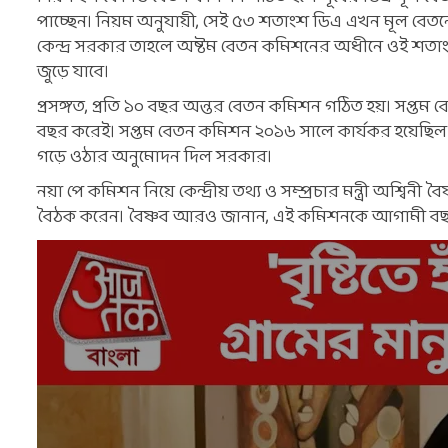
পাচ্ছেন। নিয়ম অনুযায়ী, সেই ৫৩ শতাংশ ডিএ এখন মূল বেতনে
কেন্দ্র সরকার তাহলে অষ্টম বেতন কমিশনের অধীনে ওই শতাং
জুড়ে যাবে।
প্রসঙ্গত, প্রতি ১০ বছর অন্তর বেতন কমিশন গঠিত হয়। সপ্
বছর করেই। সপ্তম বেতন কমিশন ২০১৬ সালে কার্যকর হয়েছি
গড়ে ওঠার অনুমোদন দিল সরকার।
নয়া পে কমিশন নিয়ে কেন্দ্রীয় তথ্য ও সম্প্রচার মন্ত্রী অশ্বিনী 
বৈঠক করেন। বৈষ্ণব আরও জানান, এই কমিশনকে আগামী বছর অ