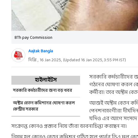
8Th pay Commission
Aajtak Bangla
দিল্লি ,
16 Jan 2025
,
(Updated
16 Jan 2025, 3:55 PM
IST)
সরকারি কর্মচারীদের জন
হাইলাইটস
গঠনের ঘোষণা করল কেন
সরকারি কর্মচারীদের জন্য বড় খবর
কর্মীরা। তবে অষ্টম ব
আজই অষ্টম বেতন কমিশন
অষ্টম বেতন কমিশনের ঘোষণা করল
কেন্দ্রীয় সরকার
পেনশনভোগীরা দীর্ঘদি
যদিও এর আগে সংসদে এই 
সংক্রান্ত কোনও প্রস্তাব নিয়ে তাঁরা ভাবনাচিন্তা করছেন না।
নিয়ম হল কোনও বেতন কমিশন গঠিত হলে পূর্বের ডিএ মূল বেতনের