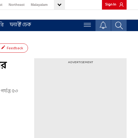
Sign In
st
Northeast
Malayalam
ফ্যাক্ট চেক
রি
Feedback
ের
ADVERTISEMENT
র্যন্ত ৫৩