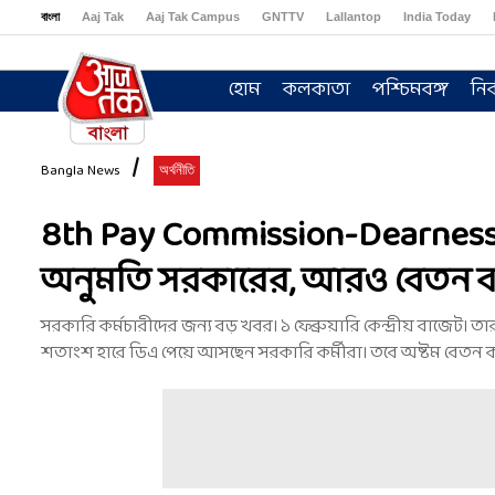
বাংলা
Aaj Tak
Aaj Tak Campus
GNTTV
Lallantop
India Today
Sports Tak
Crime Tak
Astro Tak
Gaming
Brides Today
Ishq FM
হোম
কলকাতা
পশ্চিমবঙ্গ
নির
Bangla News
অর্থনীতি
8th Pay Commission-Dearness 
অনুমতি সরকারের, আরও বেতন বাড
সরকারি কর্মচারীদের জন্য বড় খবর। ১ ফেব্রুয়ারি কেন্দ্রীয় বাজেট
শতাংশ হারে ডিএ পেয়ে আসছেন সরকারি কর্মীরা। তবে অষ্টম বেতন 