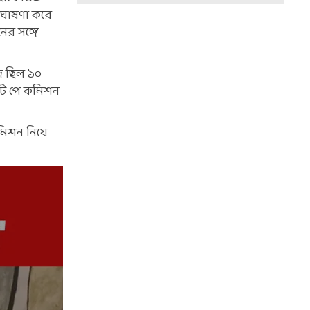
 ঘোষণা করে
ের সঙ্গে
দ ছিল ১০
টি পে কমিশন
 কমিশন নিয়ে