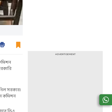
ADVERTISEMENT
 কমিশন
সরকারি
 নিল সরকার।
েতন কমিশন
হারে ডিএ