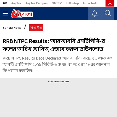
বাংলা
Aaj Tak
Aaj Tak Campus
GNTTV
Lallantop
India Today
Business
Bangla News
শিক্ষা-দীক্ষা
RRB NTPC Results : আরআরবি এনটিপিসি-র
ফলের তারিখ ঘোষিত, এভাবে করুন ডাউনলোড
RRB NTPC Results Date Declared: আরআরবি (RRB) ১৬ থেকে ২৩
আগস্ট এনটিপিসি ২০২১ সিবিটি-১ (RRB NTPC CBT 1)-এর আনসার
কি প্রকাশ করেছিল।
ADVERTISEMENT