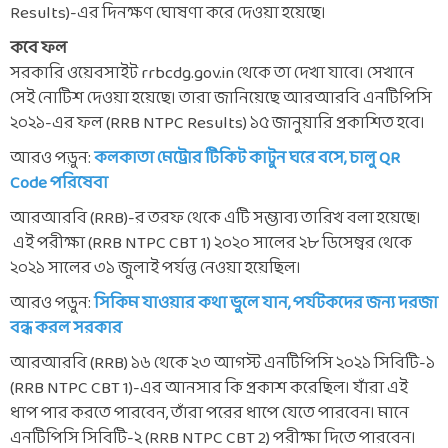
Results)-এর দিনক্ষণ ঘোষণা করে দেওয়া হয়েছে।
কবে ফল
সরকারি ওয়েবসাইট rrbcdg.gov.in থেকে তা দেখা যাবে। সেখানে
সেই নোটিশ দেওয়া হয়েছে। তারা জানিয়েছে আরআরবি এনটিপিসি
২০২১-এর ফল (RRB NTPC Results) ১৫ জানুয়ারি প্রকাশিত হবে।
আরও পড়ুন:
কলকাতা মেট্রোর টিকিট কাটুন ঘরে বসে, চালু QR
Code পরিষেবা
আরআরবি (RRB)-র তরফ থেকে এটি সম্ভাব্য তারিখ বলা হয়েছে।
এই পরীক্ষা (RRB NTPC CBT 1) ২০২০ সালের ২৮ ডিসেম্বর থেকে
২০২১ সালের ৩১ জুলাই পর্যন্ত নেওয়া হয়েছিল।
আরও পড়ুন:
সিকিম যাওয়ার কথা ভুলে যান, পর্যটকদের জন্য দরজা
বন্ধ করল সরকার
আরআরবি (RRB) ১৬ থেকে ২৩ আগস্ট এনটিপিসি ২০২১ সিবিটি-১
(RRB NTPC CBT 1)-এর আনসার কি প্রকাশ করেছিল। যাঁরা এই
ধাপ পার করতে পারবেন, তাঁরা পরের ধাপে যেতে পারবেন। মানে
এনটিপিসি সিবিটি-২ (RRB NTPC CBT 2) পরীক্ষা দিতে পারবেন।