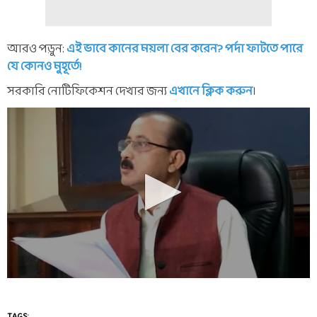
আরও পড়ুন:
এই ভাবে কানের ময়লা বের করেন? পর্দা ফাটতে পারে
যে কোনও মুহূর্তে!
সরকারি নোটিফিকেশন দেখার জন্য
এখানে ক্লিক করুন
।
TAGS: