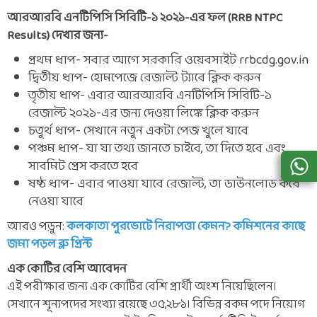
আরআরবি এনটিপিসি সিবিটি-১ ২০২১-এর ফল (RRB NTPC
Results) দেখার জন্য-
প্রথম ধাপ- সবার আগে সরকারি ওয়েবসাইট rrbcdg.gov.in
দ্বিতীয় ধাপ- হোমপেজে রেজাল্ট ট্যাবে ক্লিক করুন
তৃতীয় ধাপ- এবার আরআরবি এনটিপিসি সিবিটি-১
রেজাল্ট ২০২১-এর জন্য দেওয়া লিঙ্কে ক্লিক করুন
চতুর্থ ধাপ- সেখানে নতুন একটা পেজ খুলে যাবে
পঞ্চম ধাপ- যা যা তথ্য জানতে চাইবে, তা দিতে হবে এবং
সাবমিট প্রেস করতে হবে
ষষ্ঠ ধাপ- এবার পাওয়া যাবে রেজাল্ট, তা ডাউনলোড করে
নেওয়া যাবে
আরও পড়ুন:
কলকাতা পুরভোটে নিরাপত্তা কেমন? কমিশনের কাছে
জমা পড়ল ব্লু প্রিন্ট
এক কোটির বেশি আবেদন
এই পরীক্ষার জন্য এক কোটির বেশি প্রার্থী অংশ নিয়েছিলেন।
সেখানে শূন্যপদের সংখ্যা রয়েছে ৩৫,২৮১। বিভিন্ন রকম পদে নিয়োগ