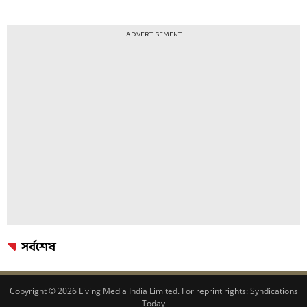
ADVERTISEMENT
সর্বশেষ
Copyright © 2026 Living Media India Limited. For reprint rights:
Syndications
Today