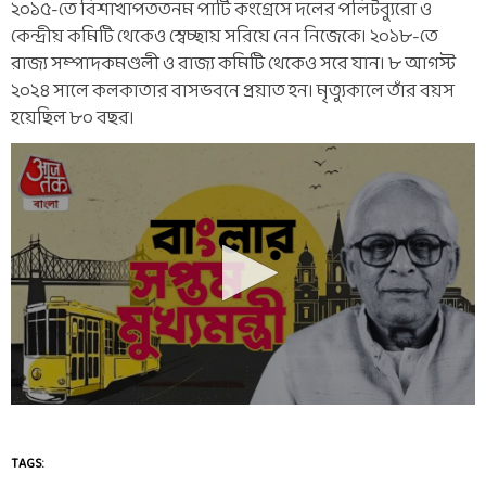
২০১৫-তে বিশাখাপততনম পার্টি কংগ্রেসে দলের পলিটব্যুরো ও
কেন্দ্রীয় কমিটি থেকেও স্বেচ্ছায় সরিয়ে নেন নিজেকে। ২০১৮-তে
রাজ্য সম্পাদকমণ্ডলী ও রাজ্য কমিটি থেকেও সরে যান। ৮ আগস্ট
২০২৪ সালে কলকাতার বাসভবনে প্রয়াত হন। মৃত্যুকালে তাঁর বয়স
হয়েছিল ৮০ বছর।
TAGS: