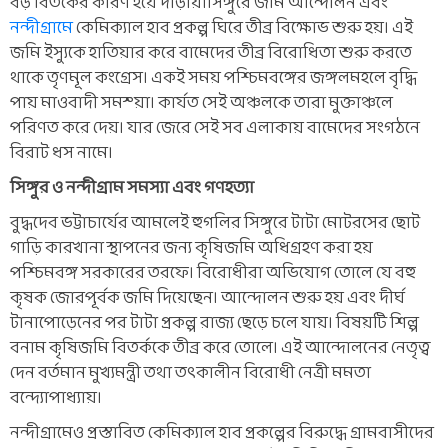
বড় বিতর্কের কারণ হয়ে দাঁড়ায়।সিঙ্গুরে জমি আন্দোলন এবং
নন্দীগ্রাম
ে কেমিক্যাল হাব প্রকল্প ঘিরে তীব্র বিক্ষোভ শুরু হয়। এই
জমি ইস্যুকে হাতিয়ার করে বামেদের তীব্র বিরোধিতা শুরু করতে
থাকে তৃণমূল কংগ্রেস। একই সময় পশ্চিমবঙ্গের জঙ্গলমহলে বৃদ্ধি
পায় মাওবাদী সমস্য়া। কার্যত সেই অঞ্চলকে তারা মুক্তাঞ্চলে
পরিণত করে দেয়। যার জেরে সেই সব এলাকায় বামেদের সংগঠনে
বিরাট ধস নামে।
সিঙ্গুর ও নন্দীগ্রাম সমস্যা এবং গণহত্যা
বুদ্ধদেব ভট্টাচার্যের আমলেই হুগলির সিঙ্গুরে টাটা মোটরসের ছোট
গাড়ি কারখানা স্থাপনের জন্য কৃষিজমি অধিগ্রহণ করা হয়
পশ্চিমবঙ্গ সরকারের তরফে। বিরোধীরা অভিযোগ তোলে যে বহু
কৃষক জোরপূর্বক জমি দিয়েছেন। আন্দোলন শুরু হয় এবং দীর্ঘ
টানাপোড়েনের পর টাটা প্রকল্প রাজ্য ছেড়ে চলে যায়। বিষয়টি শিল্প
বনাম কৃষিজমি বিতর্ককে তীব্র করে তোলে। এই আন্দোলনের নেতৃত্ব
দেন বর্তমান মুখ্যমন্ত্রী তথা তৎকালীন বিরোধী নেত্রী মমতা
বন্দ্যোপাধ্যায়।
নন্দীগ্রামেও প্রস্তাবিত কেমিক্যাল হাব প্রকল্পের বিরুদ্ধে গ্রামবাসীদের