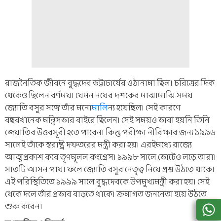
রাজনৈতিক জীবনে বুদ্ধদেব ভট্টাচার্যের ওঠানামা ছিল। চরিত্রের দিক
থেকেও ছিলেন বর্ণময়। যেমন নয়ের দশকের মাঝামাঝি সময়
জ্যোতি বসুর সঙ্গে তাঁর মনো
মাল
িন্য হয়েছিল। সেই কারণে
বছরখানেক মন্ত্রিসভার বাইরে ছিলেন। সেই সময়ও ভাবা হয়নি তিনি
জ্য়োতির উত্তরসূরী হতে পারেন। কিন্তু পরীক্ষা নীরিক্ষার জন্য ১৯৯৬
সালেই তাঁকে স্বরাষ্ট্র দফতরের মন্ত্রী করা হয়। এরইমধ্যে রাজ্যে
আত্মপ্রকাশ করে তৃণমূলল কংগ্রেস। ১৯৯৮ সালে ভোটেও লড়ে তারা।
সাতটি আসন পায়। ফলে জ্যোতি বসুর নেতৃত্ব নিয়ে প্রশ্ন উঠতে থাকে।
এই পরিস্থিতিতে ১৯৯৯ সালে বুদ্ধদেবকে উপমুখ্যমন্ত্রী করা হয়। সেই
থেকে দলে তাঁর প্রভাব বাড়তে থাকে। ক্রমাগত জননেতা হয়ে উঠতে
শুরু করেন।