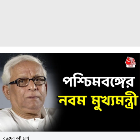
বুদ্ধদেব ভট্টাচার্য