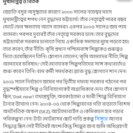
মুখ্যমন্ত্রিত্ব ও বিতর্ক
জ্যোতি বসুর অসুস্থতার কারণে ২০০০ সালের নভেম্বর মাসে
মুখ্যমন্ত্রীত্বের শপথ নেন বুদ্ধদেব ভট্টাচার্য। তাঁর নেতৃত্বেই পরের বছর
ভোটে ফের ক্ষমতায় আসে বামেরা। এরপর ২০০৬ সালেও জয় পায়
বামেরা। পরপর দুবারই তাঁর নেতৃত্বে সরকার চলে। তবে বুদ্ধদেব
ভট্টাচার্যকে সরকার চালাতে গিয়ে একাধিক সমস্যার মুখে পড়তে হয়।
তার কারণ, তাঁর নীতি। কৃষি প্রধান পশ্চিমবঙ্গে শিল্পকেও গুরুত্বও
দিতে চেয়েছিলেন তিনি। স্লোগান তোলেন, 'কৃষি আমাদের নীতি, শিল্প
আমাদের ভবিষ্যৎ।' সেই মোতাবেক শিল্পপতিদের সঙ্গে কথাবার্তাও
শুরু করেন তিনি। বাম কর্মী সমর্থকরা ব্র্যান্ড বুদ্ধ স্লোগানে শান দেন।
২০০১ সালে নির্বাচনে জয়ের পর দ্বিতীয় দফায় সরকার গঠনের পর
বুদ্ধস্পষ্টভাবে শিল্প ও বিনিয়োগকেই অগ্রাধিকার দেন। তাঁর স্লোগান
ছিল, 'Doit now'। তথ্যপ্রযুক্তি, অবকাঠামো ও ভারী শিল্পে বিনিয়োগ
টানার উদ্যোগ নেন। ২০০৪-০৬ থেকে শিল্পায়নের গতি বাড়াতে বিশেষ
অর্থনৈতিক অঞ্চল (SEZ), অটোমোবাইল ও কেমিক্যাল হাব গড়ার
পরিকল্পনা নেন। টাটা মোটরসের ছোট গাড়ি প্রকল্প
সিঙ্গুর
ে আনার
সিদ্ধান্ত ছিল সেই নীতিরই অংশ।কিন্তু শিল্পের জন্য জমি অধিগ্রহণই