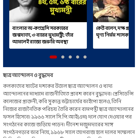
বাংলার অ-কংগ্রেসি সরকারের
কেউ বলেন, দক্ষ প্রশা
জন্মদাতা, ৩ বারের মুখ্যমন্ত্রী; তাঁর
ঘৃণ্য নির্মম শাসক
আমলেই রাজ্যে জরুরি অবস্থা
ছাত্র আন্দোলন ও বুদ্ধদেব
কলকাতার ষাটের দশকের উত্তাল ছাত্র আন্দোলন ও খাদ্য
আন্দোলনের মাধ্যমে রাজনীতিতে প্রবেশ করেন বুদ্ধদেব। প্রেসিডেন্সি
কলেজের প্রাক্তনী, কবি সুকান্ত ভট্টাচার্যের ভাইপো হলেও, তিনি
নিজের রাজনৈতিক পরিচয় তৈরি করেন বামপন্থী ছাত্র আন্দোলনের
ফসল হিসেবে। ১৯৬৬ সালে সি.পি.আই(এম) দলে যোগ দেওয়ার পর
সংগঠনের কাজে জড়িয়ে পড়েন। দীনেশ মজুমদারের সঙ্গে
সংগঠনগড়ার ভার নিয়ে, ১৯৬৮ সালে ত্যাগরাজ হলে দলের সম্মেলনে