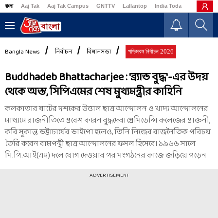
বাংলা
Aaj Tak
Aaj Tak Campus
GNTTV
Lallantop
India Today
Business
Bangla News
নির্বাচন
বিধানসভা
পশ্চিমবঙ্গ নির্বাচন 2026
Buddhadeb Bhattacharjee : 'ব্র্যান্ড বুদ্ধ'-এর উদয়
থেকে অস্ত, সিপিএমের শেষ মুখ্যমন্ত্রীর কাহিনি
কলকাতার ষাটের দশকের উত্তাল ছাত্র আন্দোলন ও খাদ্য আন্দোলনের
মাধ্যমে রাজনীতিতে প্রবেশ করেন বুদ্ধদেব। প্রেসিডেন্সি কলেজের প্রাক্তনী,
কবি সুকান্ত ভট্টাচার্যের ভাইপো হলেও, তিনি নিজের রাজনৈতিক পরিচয়
তৈরি করেন বামপন্থী ছাত্র আন্দোলনের ফসল হিসেবে। ১৯৬৬ সালে
সি.পি.আই(এম) দলে যোগ দেওয়ার পর সংগঠনের কাজে জড়িয়ে পড়েন
ADVERTISEMENT