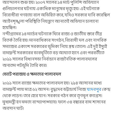
আন্দোলন শুরু হয়। ২০০৭ সালের ১৪ মার্চ পুলিশি অভিযানে
গুলিচালনার ঘটনায় একাধিক মানুষের মৃত্যু হয়। এই ঘটনাকে
বিরোধীরা গণহত্যা বলে অভিহিত করে, যদিও সরকার দাবি করেছিল
আইনশৃঙ্খলা পরিস্থিতি নিয়ন্ত্রণে আনতেই অভিযান চালানো
হয়েছিল।
নন্দীগ্রামের ১৪ মার্চের ঘটনাকে ঘিরে রাজ্য ও জাতীয় স্তরে তীব্র
বিতর্ক তৈরি হয়। মানবাধিকার সংগঠন, বিরোধী দল এবং নাগরিক
সমাজের একাংশ সরকারের ভূমিকা নিয়ে প্রশ্ন তোলে। এই দুই ইস্যুই
বামফ্রন্ট সরকারের ভাবমূর্তিতে বড় আঘাত হানে এবং পরবর্তীতে
২০১১ সালের বিধানসভা নির্বাচনে রাজনৈতিক পালাবদলের
অন্যতম পটভূমি তৈরি করে।
ভোটে পরাজয় ও ক্ষমতার পালাবদল
২০১১ সালে রাজ্যে ক্ষমতার পালাবদল হয়। ২৯৪ আসনের মধ্যে
বামফ্রন্ট পায় মাত্র ৬২ আসন। বুদ্ধদেব ভট্টাচার্য নিজে
যাদবপুর
কেন্দ্র
থেকে লড়েন। তবে হেরে যান। সরকার গঠন করে তৃণমূল কংগ্রেস।
মুখ্যমন্ত্রী হন মমতা বন্দ্যোপাধ্য়ায়। ফলে ৩৪ বছরের বাম শাসনের
অবসান ঘটে।