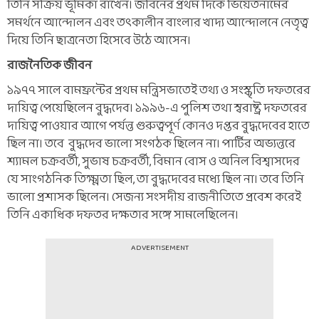
তিনি সক্রিয় ভূমিকা রাখেন। জীবনের প্রথম দিকে ভিয়েতনামের
সমর্থনে আন্দোলন এবং তৎকালীন বাংলার খাদ্য আন্দোলনে নেতৃত্ব
দিয়ে তিনি ছাত্রনেতা হিসেবে উঠে আসেন।
রাজনৈতিক জীবন
১৯৭৭ সালে বামফ্রন্টের প্রথম মন্ত্রিসভাতেই তথ্য ও সংস্কৃতি দফতরের
দায়িত্ব পেয়েছিলেন বুদ্ধদেব। ১৯৯৬-এ পুলিশ তথা স্বরাষ্ট্র দফতরের
দায়িত্ব পাওয়ার আগে পর্যন্ত গুরুত্বপূর্ণ কোনও দপ্তর বুদ্ধদেবের হাতে
ছিল না। তবে বুদ্ধদেব ভালো সংগঠক ছিলেন না। পার্টির অভ্যন্তরে
শ্যামল চক্রবর্তী, সুভাষ চক্রবর্তী, বিমান বোস ও অনিল বিশ্বাসদের
যে সাংগঠনিক তিক্ষ্মতা ছিল, তা বুদ্ধদেবের মধ্যে ছিল না। তবে তিনি
ভালো প্রশাসক ছিলেন। সেজন্য সংসদীয় রাজনীতিতে প্রবেশ করেই
তিনি একাধিক দফতর দক্ষতার সঙ্গে সামলেছিলেন।
ADVERTISEMENT