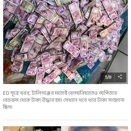
5
/
8
ED সূত্রে খবর, টালিগঞ্জের মতোই বেলঘরিয়াতেও অর্পিতার
বেডরুম থেকে টাকা উদ্ধার হয়। সেখানে থরে থরে টাকা সাজানো
ছিল।