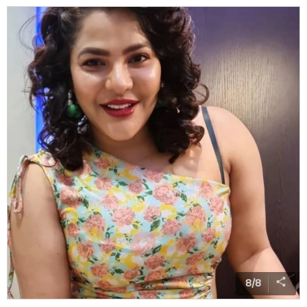
8
/
8