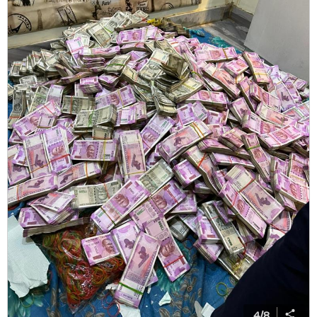
4
/
8