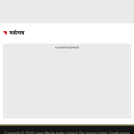
সর্বশেষ
ADVERTISEMENT
Copyright © 2026 Living Media India Limited. For reprint rights:
Syndications