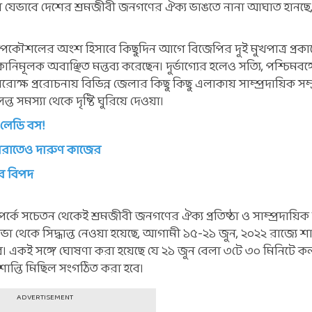
ার যেভাবে দেশের শ্রমজীবী জনগণের ঐক্য ভাঙতে নানা আঘাত হানছে,
পকৌশলের অংশ হিসাবে কিছুদিন আগে বিজেপির দুই মুখপাত্র প্রকা
ানিমূলক অবাঞ্ছিত মন্তব্য করেছেন। দুর্ভাগ্যের হলেও সত্যি, পশ্চিমবঙ
রোক্ষ প্ররোচনায় বিভিন্ন জেলার কিছু কিছু এলাকায় সাম্প্রদায়িক সম্প্
 সমস্যা থেকে দৃষ্টি ঘুরিয়ে দেওয়া।
ন লেডি বস!
 সারাতেও দারুণ কাজের
র বিপদ
 সচেতন থেকেই শ্রমজীবী জনগণের ঐক্য প্রতিষ্ঠা ও সাম্প্রদায়িক স
 থেকে সিদ্ধান্ত নেওয়া হয়েছে, আগামী ১৫-২১ জুন, ২০২২ রাজ্যে শান
া হবে। একই সঙ্গে ঘোষণা করা হয়েছে যে ২১ জুন বেলা ৩টে ৩০ মিনিটে
 শান্তি মিছিল সংগঠিত করা হবে।
ADVERTISEMENT