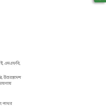
ই, এমএফবি,
ি, উত্তরপ্রদেশ
 জায়গায়
বং পাথর