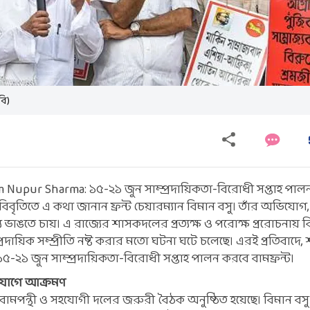
বি)
 Nupur Sharma: ১৫-২১ জুন সাম্প্রদায়িকতা-বিরোধী সপ্তাহ পাল
বিবৃতিতে এ কথা জানান ফ্রন্ট চেয়ারম্যান বিমান বসু। তাঁর অভিযোগ
ভাঙতে চায়। এ রাজ্যের শাসকদলের প্রত্যক্ষ ও পরোক্ষ প্ররোচনায় ব
্রদায়িক সম্প্রীতি নষ্ট করার মতো ঘটনা ঘটে চলেছে। এরই প্রতিবাদে, শ
১৫-২১ জুন সাম্প্রদায়িকতা-বিরোধী সপ্তাহ পালন করবে বামফ্রন্ট।
যোগে আক্রমণ
মপন্থী ও সহযোগী দলের জরুরী বৈঠক অনুষ্ঠিত হয়েছে। বিমান বসু