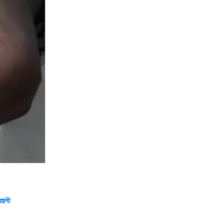
্রন্ট