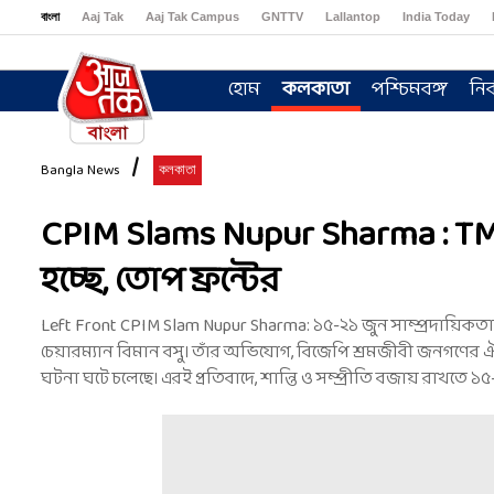
বাংলা
Aaj Tak
Aaj Tak Campus
GNTTV
Lallantop
India Today
Sports Tak
Crime Tak
Astro Tak
Gaming
Brides Today
Ishq FM
হোম
কলকাতা
পশ্চিমবঙ্গ
নির
Bangla News
কলকাতা
CPIM Slams Nupur Sharma : TMC-র
হচ্ছে, তোপ ফ্রন্টের
Left Front CPIM Slam Nupur Sharma: ১৫-২১ জুন সাম্প্রদায়িকতা-
চেয়ারম্যান বিমান বসু। তাঁর অভিযোগ, বিজেপি শ্রমজীবী জনগণের ঐক
ঘটনা ঘটে চলেছে। এরই প্রতিবাদে, শান্তি ও সম্প্রীতি বজায় রাখতে ১৫