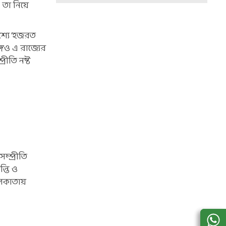
 তা নিয়ে
শ্যে ‘হজরত
্গেও এ রাজ্যের
রীতি নষ্ট
ম্প্রীতি
্তি ও
 কলকাতায়