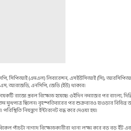
এসপি, সিপিআই (এমএল) লিবারেশন, এসইউসিআই (সি), আরসিপিআ
িডিএস, আরজেডি, এনসিপি, জেডি (ইউ) থাকবে।
 কয়েকটি রাজ্যে প্রবল বিক্ষোভ হয়েছে। ওইদিন নমাজের পর বাংলা, দিল্ল
যতম মুখপাত্র ছিলেন। বৃহস্পতিবারের পর শুক্রবারও হাওড়ার বিভিন্ন
স্থিতি নিয়ন্ত্রণে ইন্টারনেট বন্ধ করে দেওয়া হয়।
েল পাঁচটা নাগাদ বিক্ষোভকারীরা থানা লক্ষ্য করে বড় বড় ইঁট এ