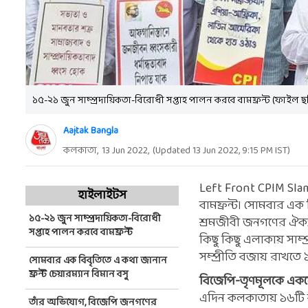
১৫-২১ জুন সাম্প্রদায়িকতা-বিরোধী সপ্তাহ পালন করবে বামফ্রন্ট (ফাইল ছ
Aajtak Bangla
কলকাতা,
13 Jun 2022
,
(Updated
13 Jun 2022, 9:15 PM
IST)
Left Front CPIM Slam
হাইলাইটস
বামফ্রন্ট। সোমবার এক 
১৫-২১ জুন সাম্প্রদায়িকতা-বিরোধী
শ্রমজীবী জনগণের ঐক্য 
সপ্তাহ পালন করবে বামফ্রন্ট
কিছু কিছু এলাকায় সাম্প
সম্প্রীতি বজায় রাখতে 
সোমবার এক বিবৃতিতে এ কথা জানান
ফ্রন্ট চেয়ারম্যান বিমান বসু
বিজেপি-তৃণমূলকে এক
এদিন কলকাতায় ১৬টি বা
তাঁর অভিযোগ, বিজেপি জনগণের