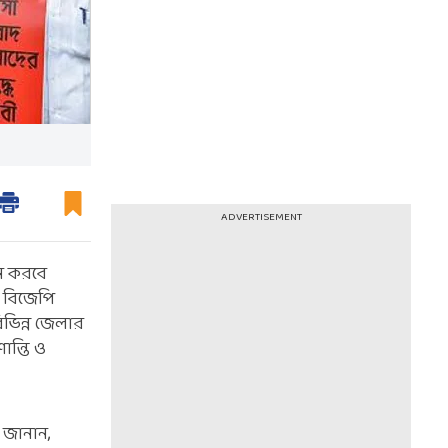
ADVERTISEMENT
ন করবে
, বিজেপি
িভিন্ন জেলার
ান্তি ও
 জানান,