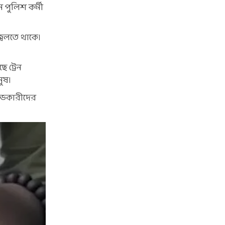
ন পুলিশ কর্মী
জ্বলতে থাকে।
ে ট্রেন
ুষ।
্ষোভকারীদের