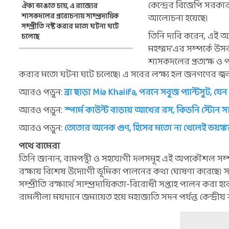
কেন্দ্রের বিজেপি সরক
ঐক্য ভাঙতে চায়, এ রাজ্যের
শাসকদলের প্ররোচনায় সাম্প্রদায়িক
আলোচনা হয়েছে।
সম্প্রীতি নষ্ট করার মতো ঘটনা ঘটে
তিনি দাবি করেন, এই অ
চলেছে
মহম্মদ’এর সম্পর্কে উসক
শাসকদলের প্রত্যক্ষ ও প
করার মতো ঘটনা ঘটে চলেছে। এ সবের লক্ষ্য হল জনগণের জ্বলন্ত
আরও পড়ুন:
ব্রা ছাড়া Mia Khalifa, পরনে সবুজ প্যান্টসুট, যে
আরও পড়ুন:
স্পার্ম কাউন্ট বাড়ায় আখের রস, কিডনি স্টোন
আরও পড়ুন:
তেতোর অনেক গুণ, হিসেব মতো না খেলেই ভয়ঙ্ক
পথে বামেরা
তিনি জানান, বামপন্থী ও সহযোগী দলসমূহ এই অপকৌশল সম্পর্কে
রক্ষায় বিশেষ উদ্যোগী ভূমিকা পালনের কথা ঘোষণা করেছে। সভা
সম্প্রীতি রক্ষার্থে সাম্প্রদায়িকতা-বিরোধী সপ্তাহ পালন কর
রামলীলা ময়দানে জমায়েত হয়ে মহাজাতি সদন পর্যন্ত কেন্দ্রীয়