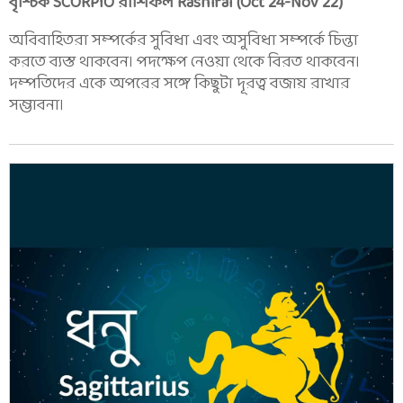
বৃশ্চিক SCORPIO রাশিফল Rashifal (Oct 24-Nov 22)
অবিবাহিতরা সম্পর্কের সুবিধা এবং অসুবিধা সম্পর্কে চিন্তা
করতে ব্যস্ত থাকবেন। পদক্ষেপ নেওয়া থেকে বিরত থাকবেন।
দম্পতিদের একে অপরের সঙ্গে কিছুটা দূরত্ব বজায় রাখার
সম্ভাবনা।