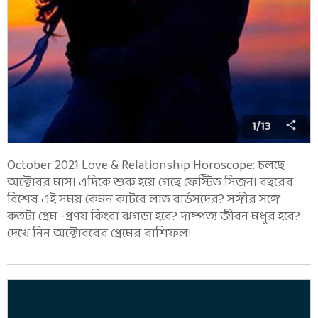
1
/
13
October 2021 Love & Relationship Horoscope: চলছে
অক্টোবর মাস। এদিকে শুরু হয়ে গেছে ফেস্টিভ সিজন। বছরের
বিশেষ এই সময় কেমন কাটবে লাভ বার্ডসদের? সঙ্গীর সঙ্গে
কতটা প্রেম -প্রণয় কিংবা ঝগড়া হবে? দাম্পত্য জীবন মধুর হবে?
দেখে নিন অক্টোবরের প্রেমের রাশিফল।