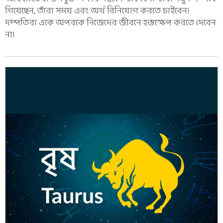
গিয়েছেন, তাঁরা সময় এবং অর্থ বিনিয়োগ করতে চাইবেন।
দম্পতিরা একে অপরকে নিজেদের জীবনে হস্তক্ষেপ করতে দেবেন
না।