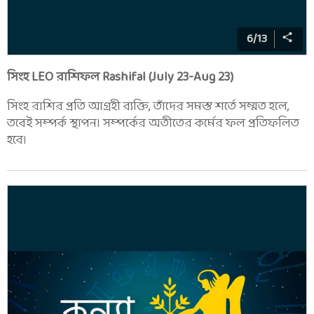
6
/
13
সিংহ LEO রাশিফল Rashifal (July 23-Aug 23)
সিংহ রাশির প্রতি আগ্রহী ব্যক্তি, তাঁদের সমস্ত শর্তে সম্মত হলে,
তবেই সম্পর্ক স্থাপন। সম্পর্কের অতীতের কর্মের ফল প্রতিফলিত
হবে।