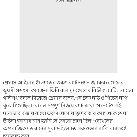
ADVERTISEMENT
শ্রেয়াস আইয়ার ইংল্যান্ডের তরুণ ব্যাটসম্যান জ্যাকব বেথেলের
ভূয়সী প্রশংসা করেছেন। তিনি বলেন, বেথেলের নির্ভীক ব্যাটিং ম্যাচের
গতিপথ বদলে দিয়েছে। শ্রেয়াস বলেন, "সে দ্রুত মাঠ ও পিচের মাপ
বুঝে গিয়েছিল। বেথেল সম্পূর্ণ নির্ভয়ে ব্যাট করে। সে নেটেও এই
মনোভাব বজায় রাখে। তরুণ খেলোয়াড়দের তার কাছ থেকে শেখা
উচিত। আমার মনে হয়নি সে কোনো চাপে ছিল।" বেখেলের
অপরাজিত ৭৬ রানের সুবাদে ইংল্যান্ড এক ওভার বাকি থাকতেই
জয়লাভ করে।