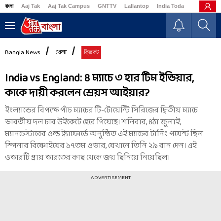
বাংলা
Aaj Tak
Aaj Tak Campus
GNTTV
Lallantop
India Today
Business
Bangla News
খেলা
ক্রিকেট
India vs England: ৪ ম্যাচে ৩ হার টিম ইন্ডিয়ার,
কাকে দায়ী করলেন শ্রেয়স আইয়ার?
ইংল্যান্ডের বিপক্ষে পাঁচ ম্যাচের টি-টোয়েন্টি সিরিজের দ্বিতীয় ম্যাচে
ভারতীয় দল চার উইকেটে হেরে গিয়েছে। শনিবার, ৪ঠা জুলাই,
ম্যানচেস্টারের ওল্ড ট্র্যাফোর্ডে অনুষ্ঠিত এই ম্যাচের টার্নিং পয়েন্ট ছিল
স্পিনার বিষ্ণোইয়ের ১৭তম ওভার, যেখানে তিনি ২৯ রান দেন। এই
ওভারটি প্রায় ভারতের কাছ থেকে জয় ছিনিয়ে নিয়েছিল।
ADVERTISEMENT