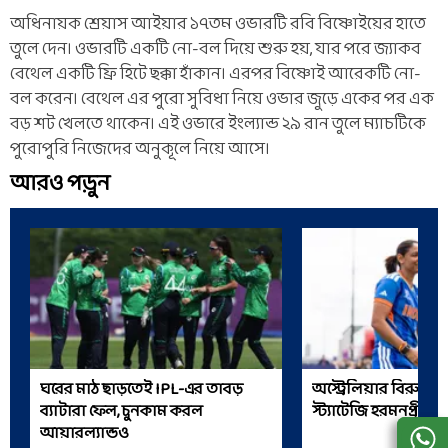
অধিনায়ক শ্রেয়াস আইয়ার ১৭তম ওভারটি রবি বিষ্ণোইয়ের হাতে
তুলে দেন। ওভারটি একটি নো-বল দিয়ে শুরু হয়, যার পরে জ্যাকব
বেথেল একটি ফ্রি হিটে ছক্কা হাঁকান। এরপর বিষ্ণোই আরেকটি নো-
বল করেন। বেথেল এর পুরো সুবিধা নিয়ে ওভার জুড়ে একের পর এক
বড় শট খেলতে থাকেন। এই ওভারে ইংল্যান্ড ২৯ রান তুলে ম্যাচটিকে
পুরোপুরি নিজেদের অনুকূলে নিয়ে আসে।
আরও পড়ুন
ঘরের মাঠ ছাড়তেই IPL-এর তাবড়
অস্ট্রেলিয়ার বিরুদ্ধে
ব্যাটারা ফেল, চুনকাম করল
স্ট্যাটেজি হরমনপ্রীতদ
আয়ারল্যান্ডও