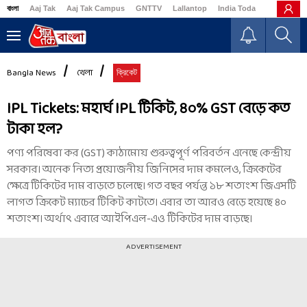
বাংলা
Aaj Tak
Aaj Tak Campus
GNTTV
Lallantop
India Today
Business
Bangla News
খেলা
ক্রিকেট
IPL Tickets: মহার্ঘ IPL টিকিট, ৪০% GST বেড়ে কত
টাকা হল?
পণ্য পরিষেবা কর (GST) কাঠামোয় গুরুত্বপূর্ণ পরিবর্তন এনেছে কেন্দ্রীয়
সরকার। অনেক নিত্য প্রয়োজনীয় জিনিসের দাম কমলেও, ক্রিকেটের
ক্ষেত্রে টিকিটের দাম বাড়তে চলেছে। গত বছর পর্যন্ত ১৮ শতাংশ জিএসটি
লাগত ক্রিকেট ম্যাচের টিকিট কাটতে। এবার তা আরও বেড়ে হয়েছে ৪০
শতাংশ। অর্থাৎ এবারে আইপিএল-এও টিকিটের দাম বাড়ছে।
ADVERTISEMENT