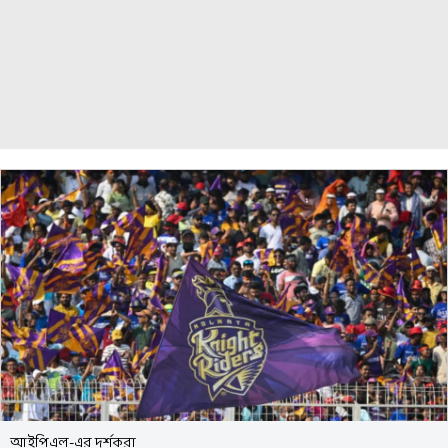
আইপিএল-এর দর্শকরা