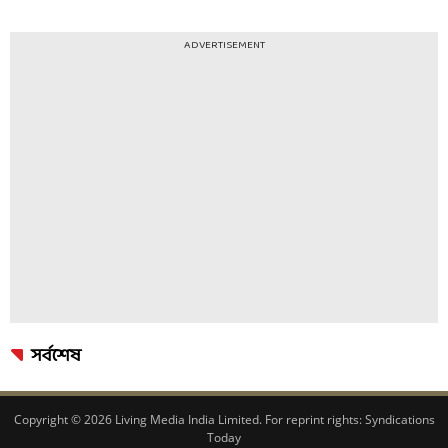
ADVERTISEMENT
সর্বশেষ
Copyright © 2026 Living Media India Limited. For reprint rights:
Syndications
Today