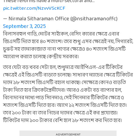
These reforms have a multi-sectoral and…
pic.twitter.com/NzvvVScKCF
— Nirmala Sitharaman Office (@nsitharamanoffc)
September 3, 2025
বিলাসবহুল গাড়ি, মোটর সাইকেল, রেসিং কারের ক্ষেত্রে এবার
জিএসটি দিতে হবে ৪০ শতাংশ। তবে শুধু এসব ক্ষেত্রেই নয়, সিগারেট,
চুরুট সহ তামাকাজাত নানা পণ্যের ক্ষেত্রেও ৪০ শতাংশ জিএসটি
আরোপ করতে চলেছে কেন্দ্রীয় সরকার।
তবে যেটা বড় খবর সেটা হল, শুধুমাত্র আইপিএল-এর টিকিটের
ক্ষেত্রেই এই জিএসটি বাড়তে চলেছে। সাধারণ ম্যাচের ক্ষেত্রে টিকিটের
দামে ১৮ শতাংশ জিএসটি বহাল থাকছে। সেক্ষেত্রে কোনও বাড়তি
টাকা দিতে হবে ক্রিকেটপ্রেমীদের। আরও একটা বড় ব্যাপার হল,
বিনোদনের মধ্যে পড়ে সিনেমাও, সেই সিনেমার টিকিটের ক্ষেত্রে ৫
শতাংশ জিএসটি দিতে হবে। আগে ১২ শতাংশ জিএসটি দিতে হত।
তবে ১০০ টাকা বা তার নিচের দামের ক্ষেত্রে এই কর প্রযোজ্য।
টিকিটের দাম ১০০ টাকার বেশি হলে ১৮ শতাংশ কর দিতে হবে।
ADVERTISEMENT