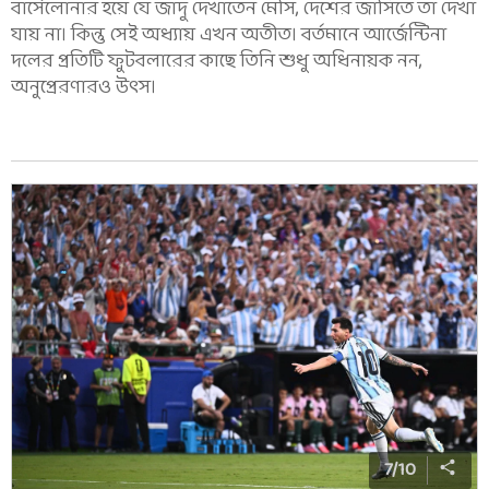
বার্সেলোনার হয়ে যে জাদু দেখাতেন মেসি, দেশের জার্সিতে তা দেখা
যায় না। কিন্তু সেই অধ্যায় এখন অতীত। বর্তমানে আর্জেন্টিনা
দলের প্রতিটি ফুটবলারের কাছে তিনি শুধু অধিনায়ক নন,
অনুপ্রেরণারও উৎস।
7
/
10