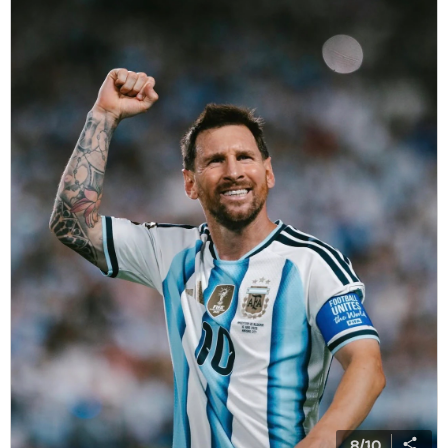
8
/
10