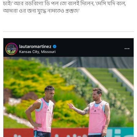
চাই।' আর রডরিগো ডি পল তো বলেই দিলেন, 'মেসি যদি বলে,
আমরা ওর জন্য যুদ্ধে নামতেও প্রস্তুত।'