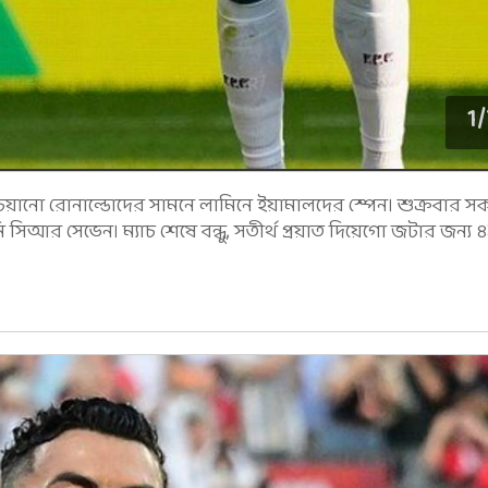
1
/
িশ্চিয়ানো রোনাল্ডোদের সামনে লামিনে ইয়ামালদের স্পেন। শুক্রবার স
িআর সেভেন। ম্যাচ শেষে বন্ধু, সতীর্থ প্রয়াত দিয়েগো জটার জন্য ৪১