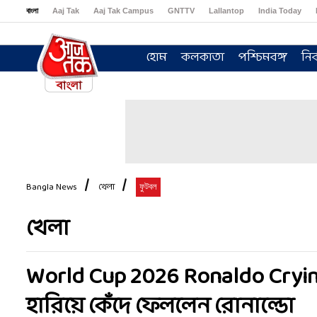
বাংলা
Aaj Tak
Aaj Tak Campus
GNTTV
Lallantop
India Today
Sports Tak
Crime Tak
Astro Tak
Gaming
Brides Today
Ishq FM
হোম
কলকাতা
পশ্চিমবঙ্গ
নির
Bangla News
খেলা
ফুটবল
খেলা
World Cup 2026 Ronaldo Crying: 
হারিয়ে কেঁদে ফেললেন রোনাল্ডো