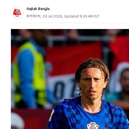
Aajtak Bangla
কলকাতা
,
03 Jul 2026
,
Updated
9:29 AM
IST