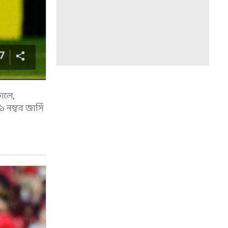
7
কালে,
 নম্বর জার্সি